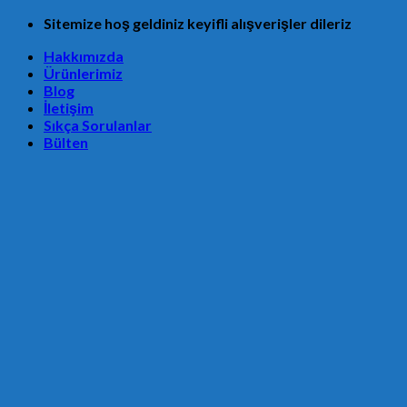
Skip
Sitemize hoş geldiniz keyifli alışverişler dileriz
to
Hakkımızda
content
Ürünlerimiz
Blog
İletişim
Sıkça Sorulanlar
Bülten