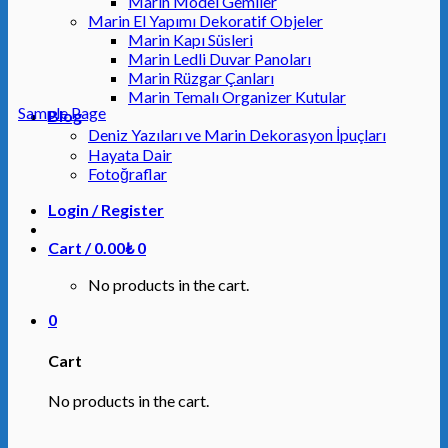
Marin Model Gemiler
Marin El Yapımı Dekoratif Objeler
Marin Kapı Süsleri
Marin Ledli Duvar Panoları
Marin Rüzgar Çanları
Marin Temalı Organizer Kutular
Sample Page
Blog
Deniz Yazıları ve Marin Dekorasyon İpuçları
Hayata Dair
Fotoğraflar
Login / Register
Cart /
0.00
₺
0
No products in the cart.
0
Cart
No products in the cart.