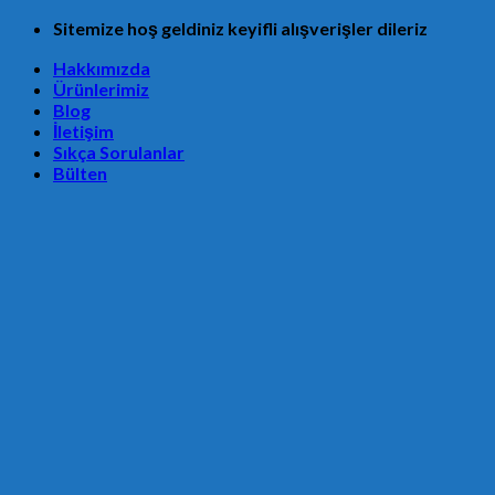
Skip
Sitemize hoş geldiniz keyifli alışverişler dileriz
to
Hakkımızda
content
Ürünlerimiz
Blog
İletişim
Sıkça Sorulanlar
Bülten