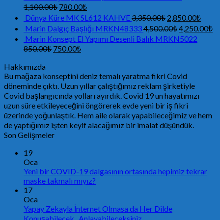
1,100.00
₺
780.00
₺
Dünya Küre MK SL612 KAHVE
3,350.00
₺
2,850.00
₺
Marin Dalgıç Başlığı MRKN48333
4,500.00
₺
4,250.00
₺
Marin Konsept El Yapımı Desenli Balık MRKN5022
850.00
₺
750.00
₺
Hakkımızda
Bu mağaza konseptini deniz temalı yaratma fikri Covid
döneminde çıktı. Uzun yıllar çalıştığımız reklam şirketiyle
Covid başlangıcında yolları ayırdık. Covid 19 un hayatımızı
uzun süre etkileyeceğini öngörerek evde yeni bir iş fikri
üzerinde yoğunlaştık. Hem aile olarak yapabileceğimiz ve hem
de yaptığımız işten keyif alacağımız bir imalat düşündük.
Son Gelişmeler
19
Oca
Yeni bir COVID-19 dalgasının ortasında hepimiz tekrar
maske takmalı mıyız?
17
Oca
Yapay Zekayla İnternet Olmasa da Her Dilde
Konuşabilecek , Anlayabileceksiniz.