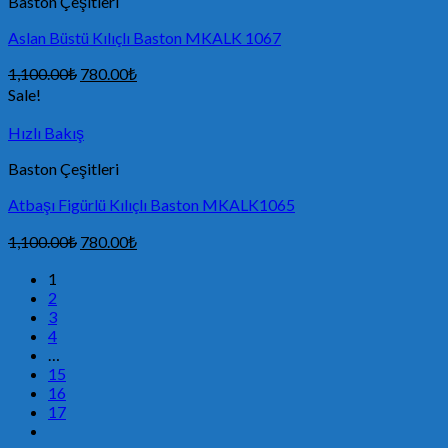
Baston Çeşitleri
Aslan Büstü Kılıçlı Baston MKALK 1067
1,100.00
₺
780.00
₺
Sale!
Hızlı Bakış
Baston Çeşitleri
Atbaşı Figürlü Kılıçlı Baston MKALK1065
1,100.00
₺
780.00
₺
1
2
3
4
…
15
16
17