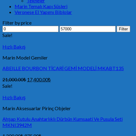
Tekneler
Marin Temalı Kapı Süsleri
Veronese El Yapımı Biblolar
Filter by price
Filter
Sale!
Hızlı Bakış
Marin Model Gemiler
ABEILLE BOURBON TİCARİ GEMİ MODELİ MKABT135
21,000.00
₺
17,400.00
₺
Sale!
Hızlı Bakış
Marin Aksesuarlar Pirinç Objeler
Ahşap Kutulu Anahtarlıklı Dürbün Kumsaati Ve Pusula Seti
MKNI3942M
1,200.00
₺
975.00
₺