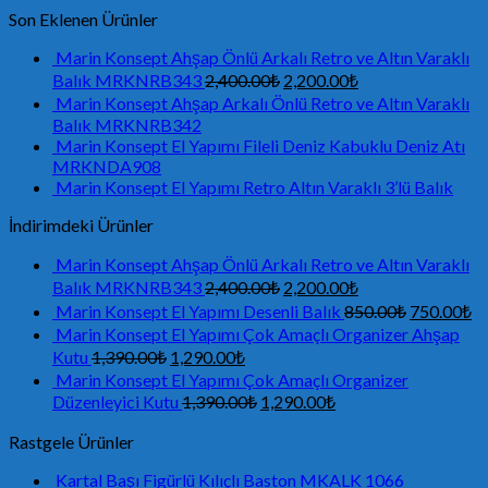
Son Eklenen Ürünler
Marin Konsept Ahşap Önlü Arkalı Retro ve Altın Varaklı
Balık MRKNRB343
2,400.00
₺
2,200.00
₺
Marin Konsept Ahşap Arkalı Önlü Retro ve Altın Varaklı
Balık MRKNRB342
Marin Konsept El Yapımı Fileli Deniz Kabuklu Deniz Atı
MRKNDA908
Marin Konsept El Yapımı Retro Altın Varaklı 3’lü Balık
İndirimdeki Ürünler
Marin Konsept Ahşap Önlü Arkalı Retro ve Altın Varaklı
Balık MRKNRB343
2,400.00
₺
2,200.00
₺
Marin Konsept El Yapımı Desenli Balık
850.00
₺
750.00
₺
Marin Konsept El Yapımı Çok Amaçlı Organizer Ahşap
Kutu
1,390.00
₺
1,290.00
₺
Marin Konsept El Yapımı Çok Amaçlı Organizer
Düzenleyici Kutu
1,390.00
₺
1,290.00
₺
Rastgele Ürünler
Kartal Başı Figürlü Kılıçlı Baston MKALK 1066