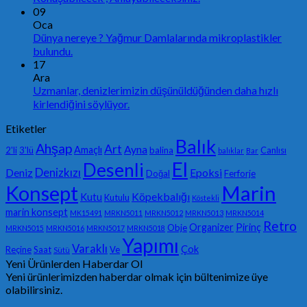
09
Oca
Dünya nereye ? Yağmur Damlalarında mikroplastikler
bulundu.
17
Ara
Uzmanlar, denizlerimizin düşünüldüğünden daha hızlı
kirlendiğini söylüyor.
Etiketler
Balık
Ahşap
Art
Ayna
Amaçlı
2'li
3'lü
balina
Canlısı
balıklar
Bar
El
Desenli
Denizkızı
Deniz
Epoksi
Doğal
Ferforje
Konsept
Marin
Köpekbalığı
Kutu
Kutulu
Köstekli
marin konsept
MK15491
MRKN5011
MRKN5012
MRKN5013
MRKN5014
Retro
Organizer
Pirinç
Obje
MRKN5015
MRKN5016
MRKN5017
MRKN5018
Yapımı
Varaklı
Çok
Reçine
Saat
Ve
Sütü
Yeni Ürünlerden Haberdar Ol
Yeni ürünlerimizden haberdar olmak için bültenimize üye
olabilirsiniz.