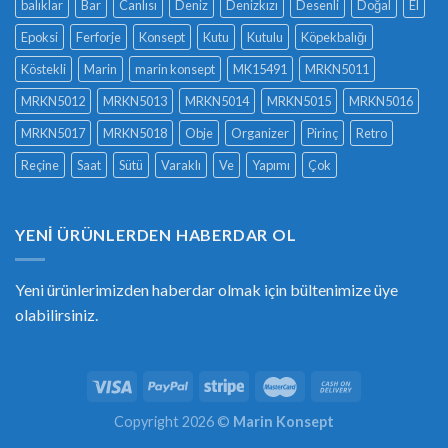
balıklar
Bar
Canlısı
Deniz
Denizkızı
Desenli
Doğal
El
Epoksi
Ferforje
Konsept
Kutu
Kutulu
Köpekbalığı
Köstekli
Marin
marin konsept
MK15491
MRKN5011
MRKN5012
MRKN5013
MRKN5014
MRKN5015
MRKN5016
MRKN5017
MRKN5018
Obje
Organizer
Pirinç
Retro
Reçine
Saat
Sütü
Varaklı
Ve
Yapımı
Çok
YENI ÜRÜNLERDEN HABERDAR OL
Yeni ürünlerimizden haberdar olmak için bültenimize üye
olabilirsiniz.
Copyright 2026 ©
Marin Konsept