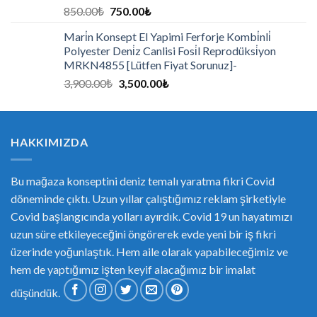
850.00
₺
750.00
₺
Mari̇n Konsept El Yapimi Ferforje Kombi̇nli̇
Polyester Deni̇z Canlisi Fosi̇l Reprodüksi̇yon
MRKN4855 [Lütfen Fiyat Sorunuz]-
3,900.00
₺
3,500.00
₺
HAKKIMIZDA
Bu mağaza konseptini deniz temalı yaratma fikri Covid
döneminde çıktı. Uzun yıllar çalıştığımız reklam şirketiyle
Covid başlangıcında yolları ayırdık. Covid 19 un hayatımızı
uzun süre etkileyeceğini öngörerek evde yeni bir iş fikri
üzerinde yoğunlaştık. Hem aile olarak yapabileceğimiz ve
hem de yaptığımız işten keyif alacağımız bir imalat
düşündük.