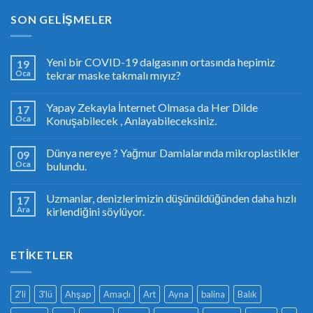
SON GELIŞMELER
Yeni bir COVID-19 dalgasının ortasında hepimiz
19
Oca
tekrar maske takmalı mıyız?
Yapay Zekayla İnternet Olmasa da Her Dilde
17
Oca
Konuşabilecek , Anlayabileceksiniz.
Dünya nereye ? Yağmur Damlalarında mikroplastikler
09
Oca
bulundu.
Uzmanlar, denizlerimizin düşünüldüğünden daha hızlı
17
Ara
kirlendiğini söylüyor.
ETIKETLER
2'li
3'lü
Ahşap
Amaçlı
Art
Ayna
balina
Balık