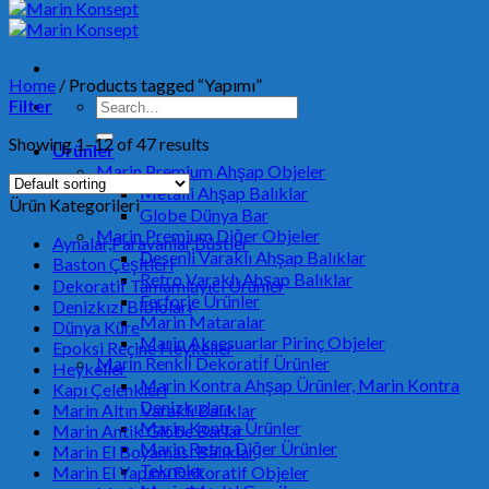
Home
/
Products tagged “Yapımı”
Search
Filter
for:
Showing 1–12 of 47 results
Ürünler
Marin Premium Ahşap Objeler
Metalli Ahşap Balıklar
Ürün Kategorileri
Globe Dünya Bar
Marin Premium Diğer Objeler
Aynalar,Paravanlar,Büstler
Desenli Varaklı Ahşap Balıklar
Baston Çeşitleri
Retro Varaklı Ahşap Balıklar
Dekoratif Tamamlayıcı Ürünler
Ferforje Ürünler
Denizkızı Bibloları
Marin Mataralar
Dünya Küre
Marin Aksesuarlar Pirinç Objeler
Epoksi Reçine Heykeller
Mari̇n Renkli̇ Dekorati̇f Ürünler
Heykeller
Marin Kontra Ahşap Ürünler, Marin Kontra
Kapı Çelenkleri
Denizkızları
Marin Altın Varaklı Balıklar
Marin Kontra Ürünler
Marin Antik Globe Barlar
Marin Retro Diğer Ürünler
Marin El Boyaması Balıklar
Tekneler
Marin El Yapımı Dekoratif Objeler