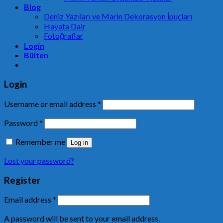
Blog
Deniz Yazıları ve Marin Dekorasyon İpuçları
Hayata Dair
Fotoğraflar
Login
Bülten
Login
Username or email address
*
Password
*
Remember me
Log in
Lost your password?
Register
Email address
*
A password will be sent to your email address.