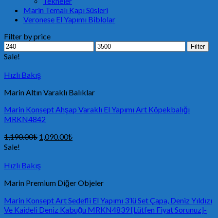
Tekneler
Marin Temalı Kapı Süsleri
Veronese El Yapımı Biblolar
Filter by price
Filter
Sale!
Hızlı Bakış
Marin Altın Varaklı Balıklar
Marin Konsept Ahşap Varaklı El Yapımı Art Köpekbalığı
MRKN4842
1,190.00
₺
1,090.00
₺
Sale!
Hızlı Bakış
Marin Premium Diğer Objeler
Marin Konsept Art Sedefli El Yapımı 3’lü Set Çapa, Deniz Yıldızı
Ve Kaideli Deniz Kabuğu MRKN4839 [Lütfen Fiyat Sorunuz]-