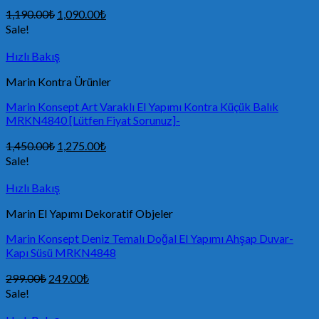
1,190.00
₺
1,090.00
₺
Sale!
Hızlı Bakış
Marin Kontra Ürünler
Marin Konsept Art Varaklı El Yapımı Kontra Küçük Balık
MRKN4840 [Lütfen Fiyat Sorunuz]-
1,450.00
₺
1,275.00
₺
Sale!
Hızlı Bakış
Marin El Yapımı Dekoratif Objeler
Marin Konsept Deniz Temalı Doğal El Yapımı Ahşap Duvar-
Kapı Süsü MRKN4848
299.00
₺
249.00
₺
Sale!