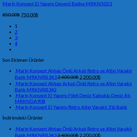
Marin Konsept El Yapımı Desenli Balina MRKN5023
850.00
₺
750.00
₺
1
2
3
4
Son Eklenen Ürünler
Marin Konsept Ahşap Önlü Arkalı Retro ve Altın Varaklı
Balık MRKNRB343
2,400.00
₺
2,200.00
₺
Marin Konsept Ahşap Arkalı Önlü Retro ve Altın Varaklı
Balık MRKNRB342
Marin Konsept El Yapımı Fileli Deniz Kabuklu Deniz Atı
MRKNDA908
Marin Konsept El Yapımı Retro Altın Varaklı 3’lü Balık
İndirimdeki Ürünler
Marin Konsept Ahşap Önlü Arkalı Retro ve Altın Varaklı
Balık MRKNRB343
2,400.00
₺
2,200.00
₺