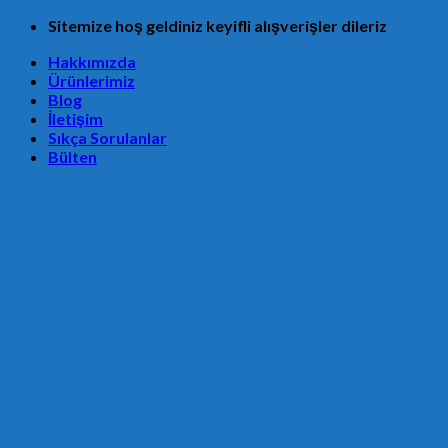
Skip
Sitemize hoş geldiniz keyifli alışverişler dileriz
to
Hakkımızda
content
Ürünlerimiz
Blog
İletişim
Sıkça Sorulanlar
Bülten