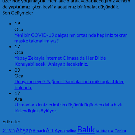
üzerinde yoğunlaştık. Hem aile olarak yapabileceğimiz ve hem
de yaptığımız işten keyif alacağımız bir imalat düşündük.
Son Gelişmeler
19
Oca
Yeni bir COVID-19 dalgasının ortasında hepimiz tekrar
maske takmalı mıyız?
17
Oca
Yapay Zekayla İnternet Olmasa da Her Dilde
Konuşabilecek , Anlayabileceksiniz.
09
Oca
Dünya nereye ? Yağmur Damlalarında mikroplastikler
bulundu.
17
Ara
Uzmanlar, denizlerimizin düşünüldüğünden daha hızlı
kirlendiğini söylüyor.
Etiketler
Balık
Ahşap
Art
Ayna
Amaçlı
2'li
3'lü
balina
Canlısı
balıklar
Bar