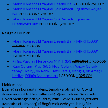
Marin Konsept El Yapımı Desenli Balık
850.00
₺
750.00
₺
Marin Konsept El Yapımı Çok Amaçlı Organizer Ahşap
Kutu
1,390.00
₺
1,290.00
₺
Marin Konsept El Yapımı Çok Amaçlı Organizer
Düzenleyici Kutu
1,390.00
₺
1,290.00
₺
Rastgele Ürünler
Marin Konsept El Yapımı Desenli Balık MRKN5003*
850.00
₺
750.00
₺
Marin Konsept El Yapımı Desenli Balık MRKN5008*
850.00
₺
750.00
₺
Pirinç Pusulalı Horoskop MKNI353
6,300.00
₺
5,750.00
₺
Kapı Çelengi, Kapı Süsü, Noel Çelengi, Yapay Çelenk,
Yapay Çiçek, Çok Renkli Tatil Parti Çelengi, Çok Amaçlı
Hediye, Düğün Malzemeleri
1,350.00
₺
1,025.00
₺
Hakkımızda
Bu mağaza konseptini deniz temalı yaratma fikri Covid
döneminde çıktı. Uzun yıllar çalıştığımız reklam şirketiyle
Covid başlangıcında yolları ayırdık. Covid 19 un hayatımızı
uzun süre etkileyeceğini öngörerek evde yeni bir iş fikri