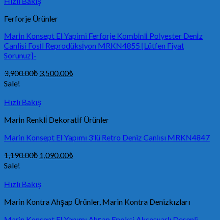
Hızlı Bakış
Ferforje Ürünler
Mari̇n Konsept El Yapimi Ferforje Kombi̇nli̇ Polyester Deni̇z
Canlisi Fosi̇l Reprodüksi̇yon MRKN4855 [Lütfen Fiyat
Sorunuz]-
3,900.00
₺
3,500.00
₺
Sale!
Hızlı Bakış
Mari̇n Renkli̇ Dekorati̇f Ürünler
Marin Konsept El Yapımı 3’lü Retro Deniz Canlısı MRKN4847
1,190.00
₺
1,090.00
₺
Sale!
Hızlı Bakış
Marin Kontra Ahşap Ürünler, Marin Kontra Denizkızları
Marin Konsept El Yapımı Ahşap Epoksi Aksesuarlı Desenli