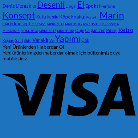
El
Desenli
Denizkızı
Deniz
Epoksi
Doğal
Ferforje
Konsept
Marin
Köpekbalığı
Kutu
Kutulu
Köstekli
marin konsept
MK15491
MRKN5011
MRKN5012
MRKN5013
MRKN5014
Retro
Organizer
Pirinç
Obje
MRKN5015
MRKN5016
MRKN5017
MRKN5018
Yapımı
Varaklı
Çok
Reçine
Saat
Ve
Sütü
Yeni Ürünlerden Haberdar Ol
Yeni ürünlerimizden haberdar olmak için bültenimize üye
olabilirsiniz.