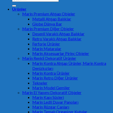
for:
Ürünler
Marin Premium Ahşap Objeler
Metalli Ahşap Balıklar
Globe Dünya Bar
Marin Premium Diğer Objeler
Desenli Varaklı Ahşap Balıklar
Retro Varaklı Ahşap Balıklar
Ferforje Ürünler
Marin Mataralar
Marin Aksesuarlar Pirinç Objeler
Mari̇n Renkli̇ Dekorati̇f Ürünler
Marin Kontra Ahşap Ürünler, Marin Kontra
Denizkızları
Marin Kontra Ürünler
Marin Retro Diğer Ürünler
Tekneler
Marin Model Gemiler
Marin El Yapımı Dekoratif Objeler
Marin Kapı Süsleri
Marin Ledli Duvar Panoları
Marin Rüzgar Çanları
Marin Temalı Organizer Kutular