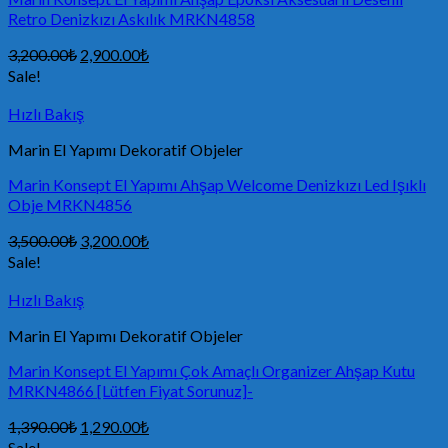
Retro Denizkızı Askılık MRKN4858
3,200.00
₺
2,900.00
₺
Sale!
Hızlı Bakış
Marin El Yapımı Dekoratif Objeler
Marin Konsept El Yapımı Ahşap Welcome Denizkızı Led Işıklı
Obje MRKN4856
3,500.00
₺
3,200.00
₺
Sale!
Hızlı Bakış
Marin El Yapımı Dekoratif Objeler
Marin Konsept El Yapımı Çok Amaçlı Organizer Ahşap Kutu
MRKN4866 [Lütfen Fiyat Sorunuz]-
1,390.00
₺
1,290.00
₺
Sale!