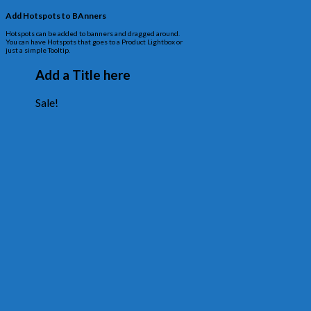
Add Hotspots to BAnners
Hotspots can be added to banners and dragged around.
You can have Hotspots that goes to a Product Lightbox or
just a simple Tooltip.
Add a Title here
Sale!