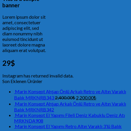
banner
Lorem ipsum dolor sit
amet, consectetuer
adipiscing elit, sed
diam nonummy nibh
euismod tincidunt ut
laoreet dolore magna
aliquam erat volutpat.
29$
Instagram has returned invalid data.
Son Eklenen Ürünler
Marin Konsept Ahşap Önlü Arkalı Retro ve Altın Varaklı
Balık MRKNRB343
2,400.00
₺
2,200.00
₺
Marin Konsept Ahşap Arkalı Önlü Retro ve Altın Varaklı
Balık MRKNRB342
Marin Konsept El Yapımı Fileli Deniz Kabuklu Deniz Atı
MRKNDA908
Marin Konsept El Yapımı Retro Altın Varaklı 3’lü Balık