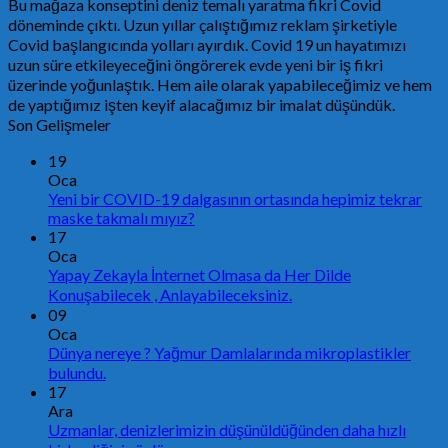
Bu mağaza konseptini deniz temalı yaratma fikri Covid
döneminde çıktı. Uzun yıllar çalıştığımız reklam şirketiyle
Covid başlangıcında yolları ayırdık. Covid 19 un hayatımızı
uzun süre etkileyeceğini öngörerek evde yeni bir iş fikri
üzerinde yoğunlaştık. Hem aile olarak yapabileceğimiz ve hem
de yaptığımız işten keyif alacağımız bir imalat düşündük.
Son Gelişmeler
19
Oca
Yeni bir COVID-19 dalgasının ortasında hepimiz tekrar
maske takmalı mıyız?
17
Oca
Yapay Zekayla İnternet Olmasa da Her Dilde
Konuşabilecek , Anlayabileceksiniz.
09
Oca
Dünya nereye ? Yağmur Damlalarında mikroplastikler
bulundu.
17
Ara
Uzmanlar, denizlerimizin düşünüldüğünden daha hızlı