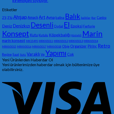
kirlendiğini söylüyor.
Etiketler
Balık
Ahşap
Art
Ayna
Amaçlı
2'li
3'lü
balina
Canlısı
balıklar
Bar
El
Desenli
Denizkızı
Deniz
Epoksi
Doğal
Ferforje
Konsept
Marin
Köpekbalığı
Kutu
Kutulu
Köstekli
marin konsept
MK15491
MRKN5011
MRKN5012
MRKN5013
MRKN5014
Retro
Organizer
Pirinç
Obje
MRKN5015
MRKN5016
MRKN5017
MRKN5018
Yapımı
Varaklı
Çok
Reçine
Saat
Ve
Sütü
Yeni Ürünlerden Haberdar Ol
Yeni ürünlerimizden haberdar olmak için bültenimize üye
olabilirsiniz.