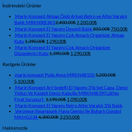
İndirimdeki Ürünler
Marin Konsept Ahşap Önlü Arkalı Retro ve Altın Varaklı
Balık MRKNRB343
2,400.00
₺
2,200.00
₺
Marin Konsept El Yapımı Desenli Balık
850.00
₺
750.00
₺
Marin Konsept El Yapımı Çok Amaçlı Organizer Ahşap
Kutu
1,390.00
₺
1,290.00
₺
Marin Konsept El Yapımı Çok Amaçlı Organizer
Düzenleyici Kutu
1,390.00
₺
1,290.00
₺
Rastgele Ürünler
marin konsept Pullu Ayna MRKN48105
5,200.00
₺
5,100.00
₺
Marin Konsept Art Sedefli El Yapımı 3'lü Set Çapa, Deniz
Yıldızı Ve Kaideli Deniz Kabuğu MRKN4839 [Lütfen
Fiyat Sorunuz]-
1,190.00
₺
1,090.00
₺
Marin Konsept El Yapımı Retro Altın Varaklı 3’lü Balık
Veronese Steampunk Hava Gemisi ile Buharlı Gondol
MKHG234
4,300.00
₺
3,250.00
₺
Hakkımızda