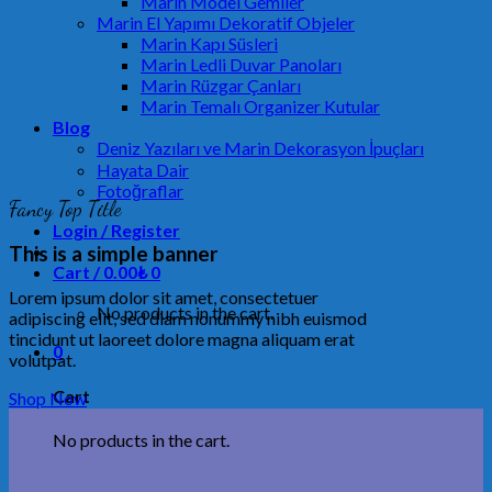
Marin Model Gemiler
Marin El Yapımı Dekoratif Objeler
Marin Kapı Süsleri
Marin Ledli Duvar Panoları
Marin Rüzgar Çanları
Marin Temalı Organizer Kutular
Blog
Deniz Yazıları ve Marin Dekorasyon İpuçları
Hayata Dair
Fotoğraflar
Fancy Top Title
Login / Register
This is a simple banner
Cart /
0.00
₺
0
Lorem ipsum dolor sit amet, consectetuer
No products in the cart.
adipiscing elit, sed diam nonummy nibh euismod
tincidunt ut laoreet dolore magna aliquam erat
0
volutpat.
Cart
Shop Now
No products in the cart.