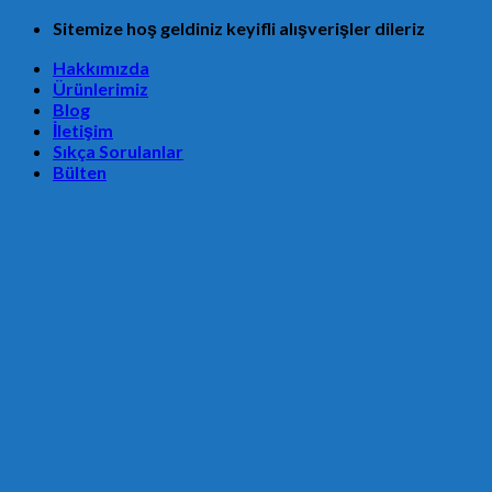
Skip
Sitemize hoş geldiniz keyifli alışverişler dileriz
to
Hakkımızda
content
Ürünlerimiz
Blog
İletişim
Sıkça Sorulanlar
Bülten