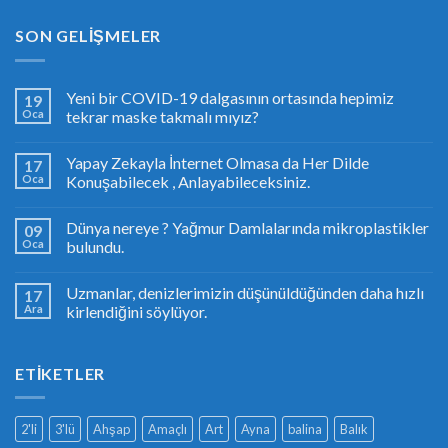
SON GELIŞMELER
Yeni bir COVID-19 dalgasının ortasında hepimiz
19
Oca
tekrar maske takmalı mıyız?
Yapay Zekayla İnternet Olmasa da Her Dilde
17
Oca
Konuşabilecek , Anlayabileceksiniz.
Dünya nereye ? Yağmur Damlalarında mikroplastikler
09
Oca
bulundu.
Uzmanlar, denizlerimizin düşünüldüğünden daha hızlı
17
Ara
kirlendiğini söylüyor.
ETIKETLER
2'li
3'lü
Ahşap
Amaçlı
Art
Ayna
balina
Balık