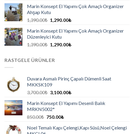
Marin Konsept El Yapımı Çok Amaçlı Organizer
Ahşap Kutu
1,390.00
₺
1,290.00
₺
Marin Konsept El Yapımı Çok Amaçlı Organizer
Düzenleyici Kutu
1,390.00
₺
1,290.00
₺
RASTGELE ÜRÜNLER
Duvara Asmalı Pirinç Çapalı Dümenli Saat
MKKSK109
3,700.00
₺
3,100.00
₺
Marin Konsept El Yapımı Desenli Balık
MRKN5002*
850.00
₺
750.00
₺
Noel Temalı Kapı Çelengi,Kapı Süsü,Noel Çelengi
MKÇL06