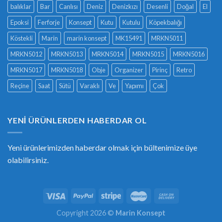
balıklar
Bar
Canlısı
Deniz
Denizkızı
Desenli
Doğal
El
Epoksi
Ferforje
Konsept
Kutu
Kutulu
Köpekbalığı
Köstekli
Marin
marin konsept
MK15491
MRKN5011
MRKN5012
MRKN5013
MRKN5014
MRKN5015
MRKN5016
MRKN5017
MRKN5018
Obje
Organizer
Pirinç
Retro
Reçine
Saat
Sütü
Varaklı
Ve
Yapımı
Çok
YENI ÜRÜNLERDEN HABERDAR OL
Yeni ürünlerimizden haberdar olmak için bültenimize üye
olabilirsiniz.
Copyright 2026 ©
Marin Konsept