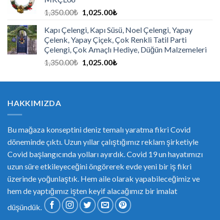
1,350.00
₺
1,025.00
₺
Kapı Çelengi, Kapı Süsü, Noel Çelengi, Yapay
Çelenk, Yapay Çiçek, Çok Renkli Tatil Parti
Çelengi, Çok Amaçlı Hediye, Düğün Malzemeleri
1,350.00
₺
1,025.00
₺
HAKKIMIZDA
Bu mağaza konseptini deniz temalı yaratma fikri Covid
döneminde çıktı. Uzun yıllar çalıştığımız reklam şirketiyle
Covid başlangıcında yolları ayırdık. Covid 19 un hayatımızı
uzun süre etkileyeceğini öngörerek evde yeni bir iş fikri
üzerinde yoğunlaştık. Hem aile olarak yapabileceğimiz ve
hem de yaptığımız işten keyif alacağımız bir imalat
düşündük.