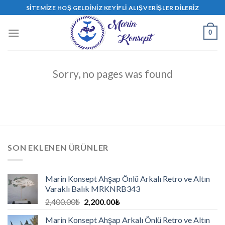
Skip
SITEMIZE HOŞ GELDINIZ KEYIFLI ALIŞVERIŞLER DILERIZ
to
content
0
Sorry, no pages was found
SON EKLENEN ÜRÜNLER
Marin Konsept Ahşap Önlü Arkalı Retro ve Altın
Varaklı Balık MRKNRB343
2,400.00
₺
2,200.00
₺
Marin Konsept Ahşap Arkalı Önlü Retro ve Altın