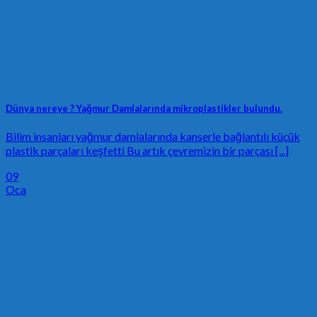
Dünya nereye ? Yağmur Damlalarında mikroplastikler bulundu.
Bilim insanları yağmur damlalarında kanserle bağlantılı küçük
plastik parçaları keşfetti Bu artık çevremizin bir parçası [...]
09
Oca