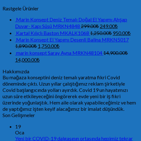
Rastgele Ürünler
Marin Konsept Deniz Temalı Doğal El Yapımı Ahşap
Duvar- Kapı Süsü MRKN4848
299.00
₺
249.00
₺
Kartal Kılıçlı Baston MKALK1068
1,250.00
₺
950.00
₺
Marin Konsept El Yapımı Desenli Balina MRKN5017
1,890.00
₺
1,750.00
₺
marin konsept Saray Ayna MRKN48104
14,900.00
₺
14,000.00
₺
Hakkımızda
Bu mağaza konseptini deniz temalı yaratma fikri Covid
döneminde çıktı. Uzun yıllar çalıştığımız reklam şirketiyle
Covid başlangıcında yolları ayırdık. Covid 19 un hayatımızı
uzun süre etkileyeceğini öngörerek evde yeni bir iş fikri
üzerinde yoğunlaştık. Hem aile olarak yapabileceğimiz ve hem
de yaptığımız işten keyif alacağımız bir imalat düşündük.
Son Gelişmeler
19
Oca
Yeni bir COVID-19 dalgasının ortasında hepimiz tekrar