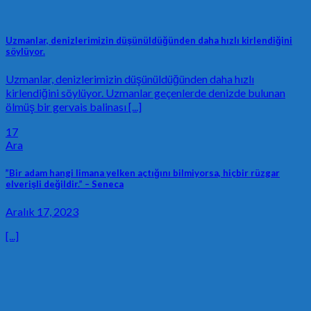
Uzmanlar, denizlerimizin düşünüldüğünden daha hızlı kirlendiğini
söylüyor.
Uzmanlar, denizlerimizin düşünüldüğünden daha hızlı
kirlendiğini söylüyor. Uzmanlar geçenlerde denizde bulunan
ölmüş bir gervais balinası [...]
17
Ara
”Bir adam hangi limana yelken açtığını bilmiyorsa, hiçbir rüzgar
elverişli değildir.” – Seneca
Aralık 17, 2023
[...]