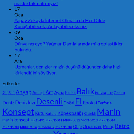
maske takmalı mıyız?
17
Oca
Yapay Zekayla İnternet Olmasa da Her Dilde
Konuşabilecek , Anlayabileceksiniz.
09
Oca
Dünya nereye ? Yağmur Damlalarında mikroplastikler
bulundu.
17
Ara
Uzmanlar, denizlerimizin düşünüldüğünden daha hızlı
kirlendiğini söylüyor.
Etiketler
Balık
Ahşap
Art
Ayna
Amaçlı
2'li
3'lü
balina
Canlısı
balıklar
Bar
El
Desenli
Denizkızı
Deniz
Epoksi
Doğal
Ferforje
Konsept
Marin
Köpekbalığı
Kutu
Kutulu
Köstekli
marin konsept
MK15491
MRKN5011
MRKN5012
MRKN5013
MRKN5014
Retro
Organizer
Pirinç
Obje
MRKN5015
MRKN5016
MRKN5017
MRKN5018