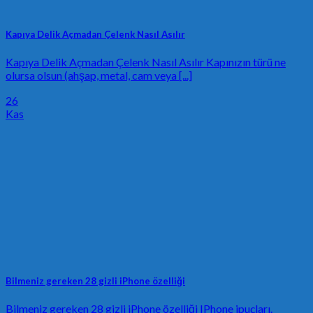
Kapıya Delik Açmadan Çelenk Nasıl Asılır
Kapıya Delik Açmadan Çelenk Nasıl Asılır Kapınızın türü ne
olursa olsun (ahşap, metal, cam veya [...]
26
Kas
Bilmeniz gereken 28 gizli iPhone özelliği
Bilmeniz gereken 28 gizli iPhone özelliği IPhone ipuçları.