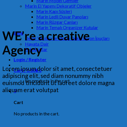
Marin Model Gemiler
Marin El Yapımı Dekoratif Objeler
Marin Kapı Süsleri
Marin Ledli Duvar Panoları
Marin Rüzgar Çanları
Marin Temalı Organizer Kutular
WE’re a creative
Blog
Deniz Yazıları ve Marin Dekorasyon İpuçları
Hayata Dair
Agency
Fotoğraflar
Login / Register
Lorem ipsum dolor sit amet, consectetuer
Cart /
0.00
₺
0
adipiscing elit, sed diam nonummy nibh
No products in the cart.
euismod tincidunt ut laoreet dolore magna
aliquam erat volutpat
0
Cart
No products in the cart.