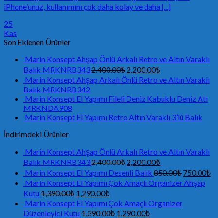
iPhone’unuz, kullanımını çok daha kolay ve daha [...]
25
Kas
Son Eklenen Ürünler
Marin Konsept Ahşap Önlü Arkalı Retro ve Altın Varaklı
Balık MRKNRB343
2,400.00
₺
2,200.00
₺
Marin Konsept Ahşap Arkalı Önlü Retro ve Altın Varaklı
Balık MRKNRB342
Marin Konsept El Yapımı Fileli Deniz Kabuklu Deniz Atı
MRKNDA908
Marin Konsept El Yapımı Retro Altın Varaklı 3’lü Balık
İndirimdeki Ürünler
Marin Konsept Ahşap Önlü Arkalı Retro ve Altın Varaklı
Balık MRKNRB343
2,400.00
₺
2,200.00
₺
Marin Konsept El Yapımı Desenli Balık
850.00
₺
750.00
₺
Marin Konsept El Yapımı Çok Amaçlı Organizer Ahşap
Kutu
1,390.00
₺
1,290.00
₺
Marin Konsept El Yapımı Çok Amaçlı Organizer
Düzenleyici Kutu
1,390.00
₺
1,290.00
₺