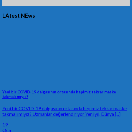
LAtest NEws
Yeni bir COVID-19 dalgasının ortasında hepimiz tekrar maske
takmalı mıyız?
Yeni bir COVID-19 dalgasının ortasında hepimiz tekrar maske
takmalı mıyız? Uzmanlar değerlendiriyor Yeni yıl, Dünya [...]
19
Oca