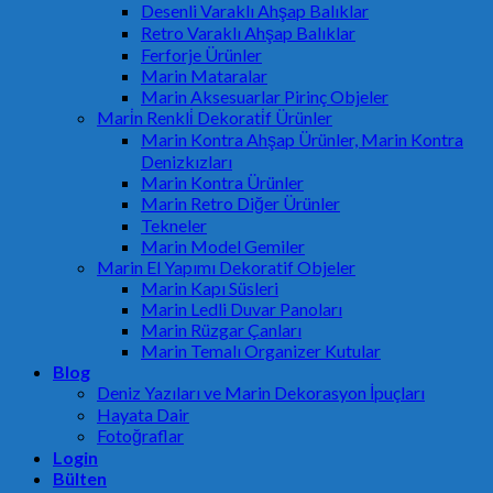
Desenli Varaklı Ahşap Balıklar
Retro Varaklı Ahşap Balıklar
Ferforje Ürünler
Marin Mataralar
Marin Aksesuarlar Pirinç Objeler
Mari̇n Renkli̇ Dekorati̇f Ürünler
Marin Kontra Ahşap Ürünler, Marin Kontra
Denizkızları
Marin Kontra Ürünler
Marin Retro Diğer Ürünler
Tekneler
Marin Model Gemiler
Marin El Yapımı Dekoratif Objeler
Marin Kapı Süsleri
Marin Ledli Duvar Panoları
Marin Rüzgar Çanları
Marin Temalı Organizer Kutular
Blog
Deniz Yazıları ve Marin Dekorasyon İpuçları
Hayata Dair
Fotoğraflar
Login
Bülten