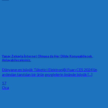
Yapay Zekayla İnternet Olmasa da Her Dilde Konuşabilecek ,
Anlayabileceksiniz.
Dünyanın en büyük Tüketici Elektroniği Fuarı CES 2024’ün
ardından tanıtılan bir ürün gezginlerin önünde büyük [...]
17
Oca