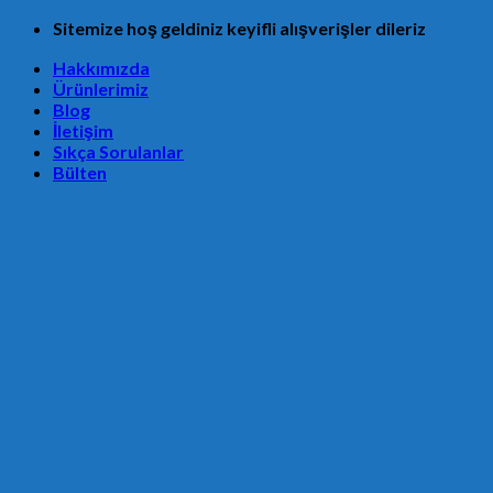
Skip
Sitemize hoş geldiniz keyifli alışverişler dileriz
to
Hakkımızda
content
Ürünlerimiz
Blog
İletişim
Sıkça Sorulanlar
Bülten