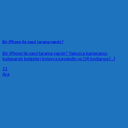
Bir iPhone ile nasıl tarama yapılır?
Bir iPhone ile nasıl tarama yapılır? Yalnızca kameranızı
kullanarak belgeleri kolayca kaydedin ve QR kodlarına [...]
11
Ara