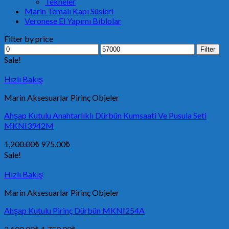
Tekneler
Marin Temalı Kapı Süsleri
Veronese El Yapımı Biblolar
Filter by price
Filter
Sale!
Hızlı Bakış
Marin Aksesuarlar Pirinç Objeler
Ahşap Kutulu Anahtarlıklı Dürbün Kumsaati Ve Pusula Seti
MKNI3942M
1,200.00
₺
975.00
₺
Sale!
Hızlı Bakış
Marin Aksesuarlar Pirinç Objeler
Ahşap Kutulu Pirinç Dürbün MKNI254A