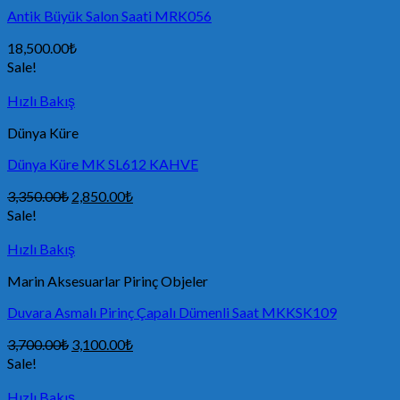
Antik Büyük Salon Saati MRK056
18,500.00
₺
Sale!
Hızlı Bakış
Dünya Küre
Dünya Küre MK SL612 KAHVE
3,350.00
₺
2,850.00
₺
Sale!
Hızlı Bakış
Marin Aksesuarlar Pirinç Objeler
Duvara Asmalı Pirinç Çapalı Dümenli Saat MKKSK109
3,700.00
₺
3,100.00
₺
Sale!
Hızlı Bakış