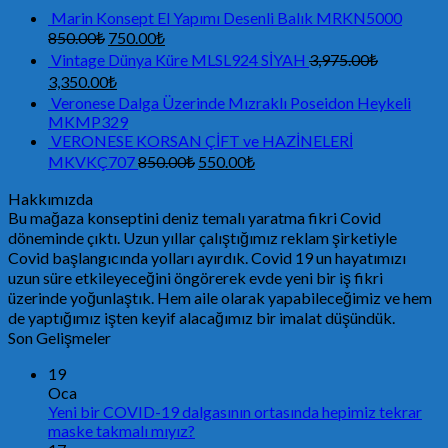
Marin Konsept El Yapımı Desenli Balık MRKN5000
850.00
₺
750.00
₺
Vintage Dünya Küre MLSL924 SİYAH
3,975.00
₺
3,350.00
₺
Veronese Dalga Üzerinde Mızraklı Poseidon Heykeli
MKMP329
VERONESE KORSAN ÇİFT ve HAZİNELERİ
MKVKÇ707
850.00
₺
550.00
₺
Hakkımızda
Bu mağaza konseptini deniz temalı yaratma fikri Covid
döneminde çıktı. Uzun yıllar çalıştığımız reklam şirketiyle
Covid başlangıcında yolları ayırdık. Covid 19 un hayatımızı
uzun süre etkileyeceğini öngörerek evde yeni bir iş fikri
üzerinde yoğunlaştık. Hem aile olarak yapabileceğimiz ve hem
de yaptığımız işten keyif alacağımız bir imalat düşündük.
Son Gelişmeler
19
Oca
Yeni bir COVID-19 dalgasının ortasında hepimiz tekrar
maske takmalı mıyız?