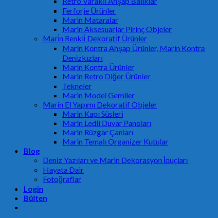
Retro Varaklı Ahşap Balıklar
Ferforje Ürünler
Marin Mataralar
Marin Aksesuarlar Pirinç Objeler
Mari̇n Renkli̇ Dekorati̇f Ürünler
Marin Kontra Ahşap Ürünler, Marin Kontra
Denizkızları
Marin Kontra Ürünler
Marin Retro Diğer Ürünler
Tekneler
Marin Model Gemiler
Marin El Yapımı Dekoratif Objeler
Marin Kapı Süsleri
Marin Ledli Duvar Panoları
Marin Rüzgar Çanları
Marin Temalı Organizer Kutular
Blog
Deniz Yazıları ve Marin Dekorasyon İpuçları
Hayata Dair
Fotoğraflar
Login
Bülten