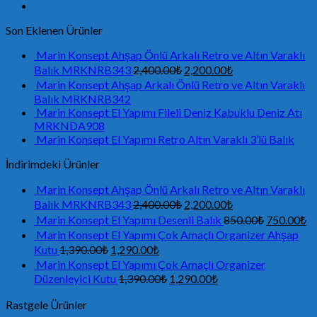
Son Eklenen Ürünler
Marin Konsept Ahşap Önlü Arkalı Retro ve Altın Varaklı
Balık MRKNRB343
2,400.00
₺
2,200.00
₺
Marin Konsept Ahşap Arkalı Önlü Retro ve Altın Varaklı
Balık MRKNRB342
Marin Konsept El Yapımı Fileli Deniz Kabuklu Deniz Atı
MRKNDA908
Marin Konsept El Yapımı Retro Altın Varaklı 3’lü Balık
İndirimdeki Ürünler
Marin Konsept Ahşap Önlü Arkalı Retro ve Altın Varaklı
Balık MRKNRB343
2,400.00
₺
2,200.00
₺
Marin Konsept El Yapımı Desenli Balık
850.00
₺
750.00
₺
Marin Konsept El Yapımı Çok Amaçlı Organizer Ahşap
Kutu
1,390.00
₺
1,290.00
₺
Marin Konsept El Yapımı Çok Amaçlı Organizer
Düzenleyici Kutu
1,390.00
₺
1,290.00
₺
Rastgele Ürünler