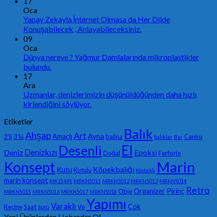
17
Oca
Yapay Zekayla İnternet Olmasa da Her Dilde
Konuşabilecek , Anlayabileceksiniz.
09
Oca
Dünya nereye ? Yağmur Damlalarında mikroplastikler
bulundu.
17
Ara
Uzmanlar, denizlerimizin düşünüldüğünden daha hızlı
kirlendiğini söylüyor.
Etiketler
Balık
Ahşap
Art
Ayna
Amaçlı
2'li
3'lü
balina
Canlısı
balıklar
Bar
El
Desenli
Denizkızı
Deniz
Epoksi
Doğal
Ferforje
Konsept
Marin
Köpekbalığı
Kutu
Kutulu
Köstekli
marin konsept
MK15491
MRKN5011
MRKN5012
MRKN5013
MRKN5014
Retro
Organizer
Pirinç
Obje
MRKN5015
MRKN5016
MRKN5017
MRKN5018
Yapımı
Varaklı
Çok
Reçine
Saat
Ve
Sütü
Yeni Ürünlerden Haberdar Ol