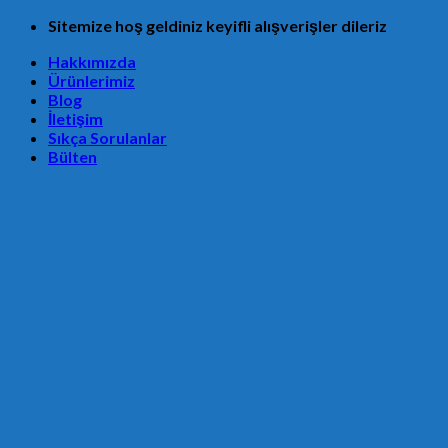
Skip
Sitemize hoş geldiniz keyifli alışverişler dileriz
to
Hakkımızda
content
Ürünlerimiz
Blog
İletişim
Sıkça Sorulanlar
Bülten