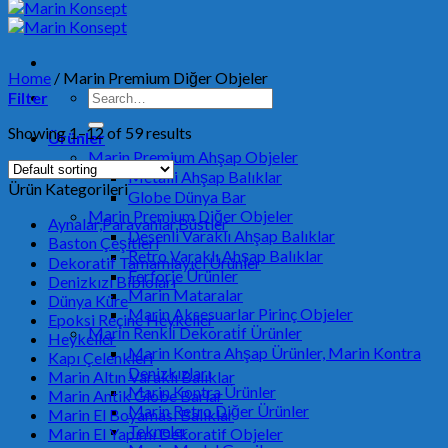
Home
/
Marin Premium Diğer Objeler
Search
Filter
for:
Showing 1–12 of 59 results
Ürünler
Marin Premium Ahşap Objeler
Metalli Ahşap Balıklar
Ürün Kategorileri
Globe Dünya Bar
Marin Premium Diğer Objeler
Aynalar,Paravanlar,Büstler
Desenli Varaklı Ahşap Balıklar
Baston Çeşitleri
Retro Varaklı Ahşap Balıklar
Dekoratif Tamamlayıcı Ürünler
Ferforje Ürünler
Denizkızı Bibloları
Marin Mataralar
Dünya Küre
Marin Aksesuarlar Pirinç Objeler
Epoksi Reçine Heykeller
Mari̇n Renkli̇ Dekorati̇f Ürünler
Heykeller
Marin Kontra Ahşap Ürünler, Marin Kontra
Kapı Çelenkleri
Denizkızları
Marin Altın Varaklı Balıklar
Marin Kontra Ürünler
Marin Antik Globe Barlar
Marin Retro Diğer Ürünler
Marin El Boyaması Balıklar
Tekneler
Marin El Yapımı Dekoratif Objeler