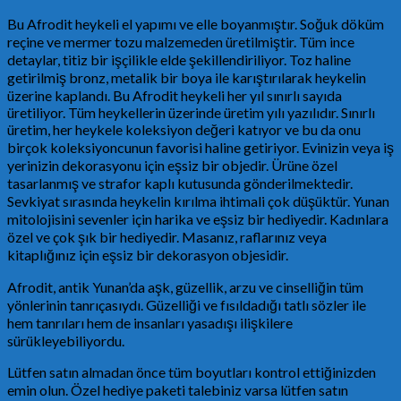
Bu Afrodit heykeli el yapımı ve elle boyanmıştır. Soğuk döküm
reçine ve mermer tozu malzemeden üretilmiştir. Tüm ince
detaylar, titiz bir işçilikle elde şekillendiriliyor. Toz haline
getirilmiş bronz, metalik bir boya ile karıştırılarak heykelin
üzerine kaplandı. Bu Afrodit heykeli her yıl sınırlı sayıda
üretiliyor. Tüm heykellerin üzerinde üretim yılı yazılıdır. Sınırlı
üretim, her heykele koleksiyon değeri katıyor ve bu da onu
birçok koleksiyoncunun favorisi haline getiriyor. Evinizin veya iş
yerinizin dekorasyonu için eşsiz bir objedir. Ürüne özel
tasarlanmış ve strafor kaplı kutusunda gönderilmektedir.
Sevkiyat sırasında heykelin kırılma ihtimali çok düşüktür. Yunan
mitolojisini sevenler için harika ve eşsiz bir hediyedir. Kadınlara
özel ve çok şık bir hediyedir. Masanız, raflarınız veya
kitaplığınız için eşsiz bir dekorasyon objesidir.
Afrodit, antik Yunan’da aşk, güzellik, arzu ve cinselliğin tüm
yönlerinin tanrıçasıydı. Güzelliği ve fısıldadığı tatlı sözler ile
hem tanrıları hem de insanları yasadışı ilişkilere
sürükleyebiliyordu.
Lütfen satın almadan önce tüm boyutları kontrol ettiğinizden
emin olun. Özel hediye paketi talebiniz varsa lütfen satın