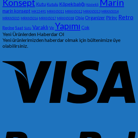
Konsept
Marin
Köpekbalığı
Kutu
Kutulu
Köstekli
marin konsept
MK15491
MRKN5011
MRKN5012
MRKN5013
MRKN5014
Retro
Organizer
Pirinç
Obje
MRKN5015
MRKN5016
MRKN5017
MRKN5018
Yapımı
Varaklı
Çok
Reçine
Saat
Ve
Sütü
Yeni Ürünlerden Haberdar Ol
Yeni ürünlerimizden haberdar olmak için bültenimize üye
olabilirsiniz.