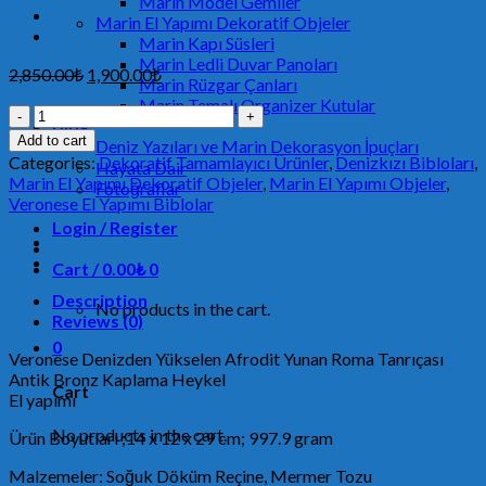
Marin Model Gemiler
Marin El Yapımı Dekoratif Objeler
Marin Kapı Süsleri
Marin Ledli Duvar Panoları
2,850.00
₺
1,900.00
₺
Marin Rüzgar Çanları
Marin Temalı Organizer Kutular
VERONESE
Blog
DENİZDEN
Add to cart
Deniz Yazıları ve Marin Dekorasyon İpuçları
YÜKSELEN
Categories:
Dekoratif Tamamlayıcı Ürünler
,
Denizkızı Bibloları
,
Hayata Dair
AFRODİT
Marin El Yapımı Dekoratif Objeler
,
Marin El Yapımı Objeler
,
Fotoğraflar
MKAF435
Veronese El Yapımı Biblolar
quantity
Login / Register
Cart /
0.00
₺
0
Description
No products in the cart.
Reviews (0)
0
Veronese Denizden Yükselen Afrodit Yunan Roma Tanrıçası
Antik Bronz Kaplama Heykel
Cart
El yapımı
No products in the cart.
Ürün Boyutları ;‎14 x 12 x 29 cm; 997.9 gram
Malzemeler: Soğuk Döküm Reçine, Mermer Tozu