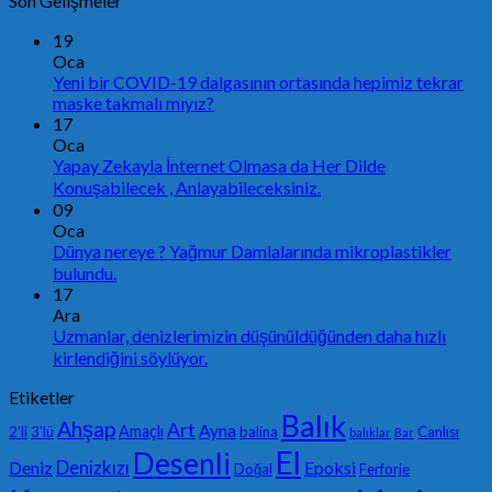
Son Gelişmeler
19
Oca
Yeni bir COVID-19 dalgasının ortasında hepimiz tekrar
maske takmalı mıyız?
17
Oca
Yapay Zekayla İnternet Olmasa da Her Dilde
Konuşabilecek , Anlayabileceksiniz.
09
Oca
Dünya nereye ? Yağmur Damlalarında mikroplastikler
bulundu.
17
Ara
Uzmanlar, denizlerimizin düşünüldüğünden daha hızlı
kirlendiğini söylüyor.
Etiketler
Balık
Ahşap
Art
Ayna
Amaçlı
2'li
3'lü
balina
Canlısı
balıklar
Bar
El
Desenli
Denizkızı
Deniz
Epoksi
Doğal
Ferforje