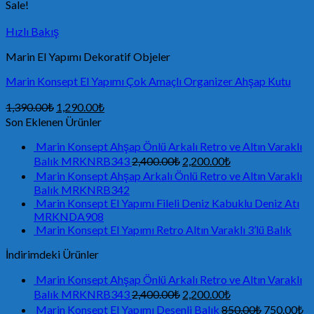
Sale!
Hızlı Bakış
Marin El Yapımı Dekoratif Objeler
Marin Konsept El Yapımı Çok Amaçlı Organizer Ahşap Kutu
1,390.00
₺
1,290.00
₺
Son Eklenen Ürünler
Marin Konsept Ahşap Önlü Arkalı Retro ve Altın Varaklı
Balık MRKNRB343
2,400.00
₺
2,200.00
₺
Marin Konsept Ahşap Arkalı Önlü Retro ve Altın Varaklı
Balık MRKNRB342
Marin Konsept El Yapımı Fileli Deniz Kabuklu Deniz Atı
MRKNDA908
Marin Konsept El Yapımı Retro Altın Varaklı 3’lü Balık
İndirimdeki Ürünler
Marin Konsept Ahşap Önlü Arkalı Retro ve Altın Varaklı
Balık MRKNRB343
2,400.00
₺
2,200.00
₺
Marin Konsept El Yapımı Desenli Balık
850.00
₺
750.00
₺