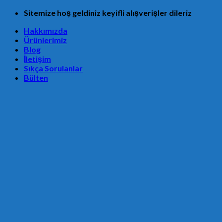
Skip
Sitemize hoş geldiniz keyifli alışverişler dileriz
to
Hakkımızda
content
Ürünlerimiz
Blog
İletişim
Sıkça Sorulanlar
Bülten