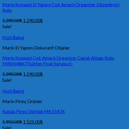
Marin Konsept El Yapımı Çok Amaçlı Organizer Düzenleyici
Kutu
1,390.00
₺
1,290.00
₺
Sale!
Hızlı Bakış
Marin El Yapımı Dekoratif Objeler
Marin Konsept Çok Amaçlı Organizer Çapalı Ahşap Kutu
MRKN4867 [Lütfen Fiyat Sorunuz]-
1,390.00
₺
1,290.00
₺
Sale!
Hızlı Bakış
Marin Pirinç Ürünler
Kutulu Pirinç Dürbün MK15476
1,950.00
₺
1,525.00
₺
Sale!