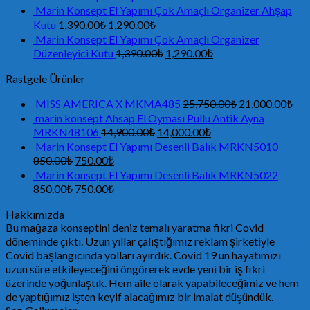
Marin Konsept El Yapımı Çok Amaçlı Organizer Ahşap
Kutu
1,390.00
₺
1,290.00
₺
Marin Konsept El Yapımı Çok Amaçlı Organizer
Düzenleyici Kutu
1,390.00
₺
1,290.00
₺
Rastgele Ürünler
MISS AMERICA X MKMA485
25,750.00
₺
21,000.00
₺
marin konsept Ahsap El Oyması Pullu Antik Ayna
MRKN48106
14,900.00
₺
14,000.00
₺
Marin Konsept El Yapımı Desenli Balık MRKN5010
850.00
₺
750.00
₺
Marin Konsept El Yapımı Desenli Balık MRKN5022
850.00
₺
750.00
₺
Hakkımızda
Bu mağaza konseptini deniz temalı yaratma fikri Covid
döneminde çıktı. Uzun yıllar çalıştığımız reklam şirketiyle
Covid başlangıcında yolları ayırdık. Covid 19 un hayatımızı
uzun süre etkileyeceğini öngörerek evde yeni bir iş fikri
üzerinde yoğunlaştık. Hem aile olarak yapabileceğimiz ve hem
de yaptığımız işten keyif alacağımız bir imalat düşündük.