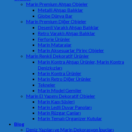
Marin Premium Ahşap Objeler
Metalli Ahşap Balıklar
Globe Dünya Bar
Marin Premium Diğer Objeler
Desenli Varaklı Ahşap Balıklar
Retro Varaklı Ahşap Balıklar
Ferforje Ürünler
Marin Mataralar
Marin Aksesuarlar Pirinç Objeler
Mari̇n Renkli̇ Dekorati̇f Ürünler
Marin Kontra Ahşap Ürünler, Marin Kontra
Denizkızları
Marin Kontra Ürünler
Marin Retro Diğer Ürünler
Tekneler
Marin Model Gemiler
Marin El Yapımı Dekoratif Objeler
Marin Kapı Süsleri
Marin Ledli Duvar Panoları
Marin Rüzgar Çanları
Marin Temalı Organizer Kutular
Blog
Deniz Yazıları ve Marin Dekorasyon İpuçları