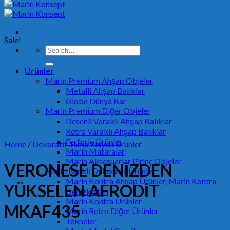
Sale!
Search
for:
Ürünler
Marin Premium Ahşap Objeler
Metalli Ahşap Balıklar
Globe Dünya Bar
Marin Premium Diğer Objeler
Desenli Varaklı Ahşap Balıklar
Retro Varaklı Ahşap Balıklar
Ferforje Ürünler
Home
/
Dekoratif Tamamlayıcı Ürünler
Marin Mataralar
Marin Aksesuarlar Pirinç Objeler
VERONESE DENİZDEN
Mari̇n Renkli̇ Dekorati̇f Ürünler
Marin Kontra Ahşap Ürünler, Marin Kontra
YÜKSELEN AFRODİT
Denizkızları
Marin Kontra Ürünler
MKAF435
Marin Retro Diğer Ürünler
Tekneler