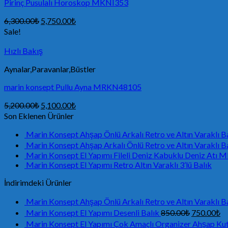
Pirinç Pusulalı Horoskop MKNI353
6,300.00
₺
5,750.00
₺
Sale!
Hızlı Bakış
Aynalar,Paravanlar,Büstler
marin konsept Pullu Ayna MRKN48105
5,200.00
₺
5,100.00
₺
Son Eklenen Ürünler
Marin Konsept Ahşap Önlü Arkalı Retro ve Altın Varakl
Marin Konsept Ahşap Arkalı Önlü Retro ve Altın Varakl
Marin Konsept El Yapımı Fileli Deniz Kabuklu Deniz At
Marin Konsept El Yapımı Retro Altın Varaklı 3’lü Balık
İndirimdeki Ürünler
Marin Konsept Ahşap Önlü Arkalı Retro ve Altın Varakl
Marin Konsept El Yapımı Desenli Balık
850.00
₺
750.00
₺
Marin Konsept El Yapımı Çok Amaçlı Organizer Ahşap Ku