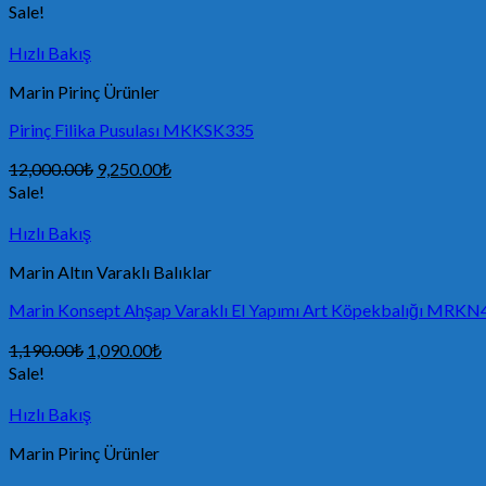
Sale!
Hızlı Bakış
Marin Pirinç Ürünler
Pirinç Filika Pusulası MKKSK335
12,000.00
₺
9,250.00
₺
Sale!
Hızlı Bakış
Marin Altın Varaklı Balıklar
Marin Konsept Ahşap Varaklı El Yapımı Art Köpekbalığı MRK
1,190.00
₺
1,090.00
₺
Sale!
Hızlı Bakış
Marin Pirinç Ürünler