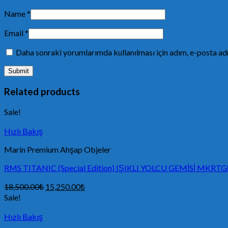
Name
*
Email
*
Daha sonraki yorumlarımda kullanılması için adım, e-posta adr
Related products
Sale!
Hızlı Bakış
Marin Premium Ahşap Objeler
RMS TITANIC (Special Edition) IŞIKLI YOLCU GEMİSİ MKRT
18,500.00
₺
15,250.00
₺
Sale!
Hızlı Bakış