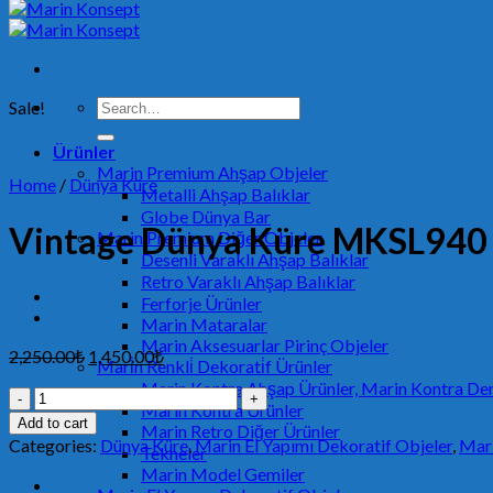
Search
Sale!
for:
Ürünler
Marin Premium Ahşap Objeler
Home
/
Dünya Küre
Metalli Ahşap Balıklar
Globe Dünya Bar
Vintage Dünya Küre MKSL940
Marin Premium Diğer Objeler
Desenli Varaklı Ahşap Balıklar
Retro Varaklı Ahşap Balıklar
Ferforje Ürünler
Marin Mataralar
Marin Aksesuarlar Pirinç Objeler
2,250.00
₺
1,450.00
₺
Mari̇n Renkli̇ Dekorati̇f Ürünler
Marin Kontra Ahşap Ürünler, Marin Kontra Den
Vintage
Marin Kontra Ürünler
Dünya
Add to cart
Marin Retro Diğer Ürünler
Küre
Categories:
Dünya Küre
,
Marin El Yapımı Dekoratif Objeler
,
Mari
Tekneler
MKSL940
Marin Model Gemiler
quantity