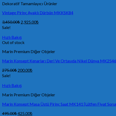
Dekoratif Tamamlayıcı Ürünler
Vintage Pirinç Ayaklı Dürbün MKKSK84
3,450.00
₺
2,925.00
₺
Sale!
Hızlı Bakış
Out of stock
Marin Premium Diğer Objeler
Marin Konsept Kenarları Deri Ve Ortasıda Nikel Dünya MK254
275.00
₺
200.00
₺
Sale!
Hızlı Bakış
Marin Premium Diğer Objeler
Marin Konsept Masa Üstü Pirinç Saat MK141 [Lütfen Fiyat Soru
495.00
₺
425.00
₺