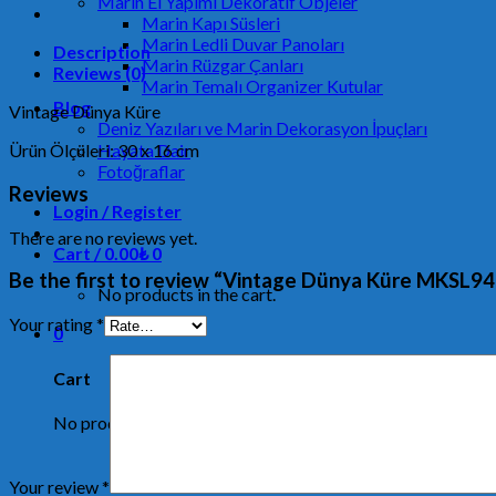
Marin El Yapımı Dekoratif Objeler
Marin Kapı Süsleri
Marin Ledli Duvar Panoları
Description
Marin Rüzgar Çanları
Reviews (0)
Marin Temalı Organizer Kutular
Blog
Vintage Dünya Küre
Deniz Yazıları ve Marin Dekorasyon İpuçları
Ürün Ölçüleri: 30 x 16 cm
Hayata Dair
Fotoğraflar
Reviews
Login / Register
There are no reviews yet.
Cart /
0.00
₺
0
Be the first to review “Vintage Dünya Küre MKSL9
No products in the cart.
Your rating
*
0
Cart
No products in the cart.
Your review
*