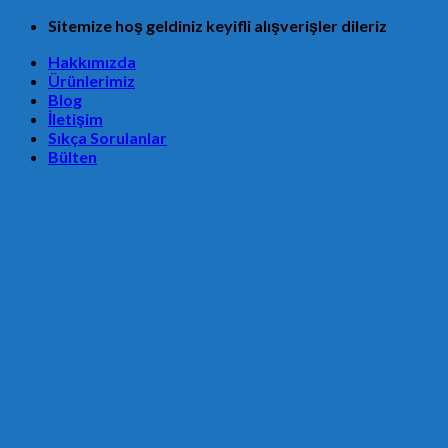
Skip
Sitemize hoş geldiniz keyifli alışverişler dileriz
to
Hakkımızda
content
Ürünlerimiz
Blog
İletişim
Sıkça Sorulanlar
Bülten