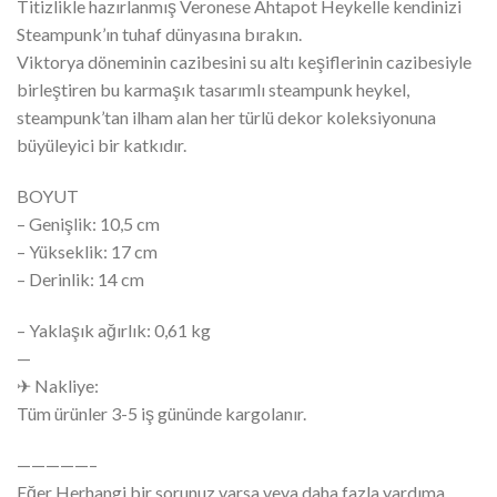
Titizlikle hazırlanmış Veronese Ahtapot Heykelle kendinizi
Steampunk’ın tuhaf dünyasına bırakın.
Viktorya döneminin cazibesini su altı keşiflerinin cazibesiyle
birleştiren bu karmaşık tasarımlı steampunk heykel,
steampunk’tan ilham alan her türlü dekor koleksiyonuna
büyüleyici bir katkıdır.
BOYUT
– Genişlik: 10,5 cm
– Yükseklik: 17 cm
– Derinlik: 14 cm
– Yaklaşık ağırlık: 0,61 kg
—
✈ Nakliye:
Tüm ürünler 3-5 iş gününde kargolanır.
—————–
Eğer Herhangi bir sorunuz varsa veya daha fazla yardıma