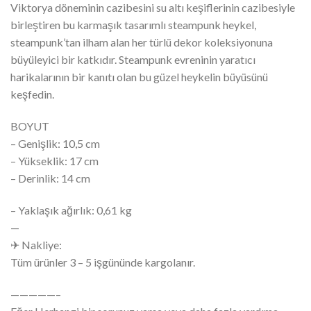
Viktorya döneminin cazibesini su altı keşiflerinin cazibesiyle
birleştiren bu karmaşık tasarımlı steampunk heykel,
steampunk’tan ilham alan her türlü dekor koleksiyonuna
büyüleyici bir katkıdır. Steampunk evreninin yaratıcı
harikalarının bir kanıtı olan bu güzel heykelin büyüsünü
keşfedin.
BOYUT
– Genişlik: 10,5 cm
– Yükseklik: 17 cm
– Derinlik: 14 cm
– Yaklaşık ağırlık: 0,61 kg
—
✈ Nakliye:
Tüm ürünler 3 – 5 işgününde kargolanır.
—————–