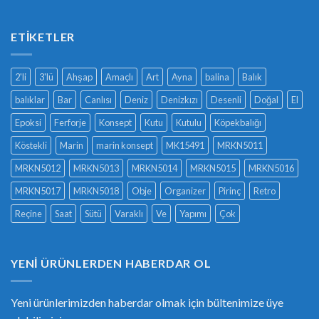
ETIKETLER
2'li
3'lü
Ahşap
Amaçlı
Art
Ayna
balina
Balık
balıklar
Bar
Canlısı
Deniz
Denizkızı
Desenli
Doğal
El
Epoksi
Ferforje
Konsept
Kutu
Kutulu
Köpekbalığı
Köstekli
Marin
marin konsept
MK15491
MRKN5011
MRKN5012
MRKN5013
MRKN5014
MRKN5015
MRKN5016
MRKN5017
MRKN5018
Obje
Organizer
Pirinç
Retro
Reçine
Saat
Sütü
Varaklı
Ve
Yapımı
Çok
YENI ÜRÜNLERDEN HABERDAR OL
Yeni ürünlerimizden haberdar olmak için bültenimize üye