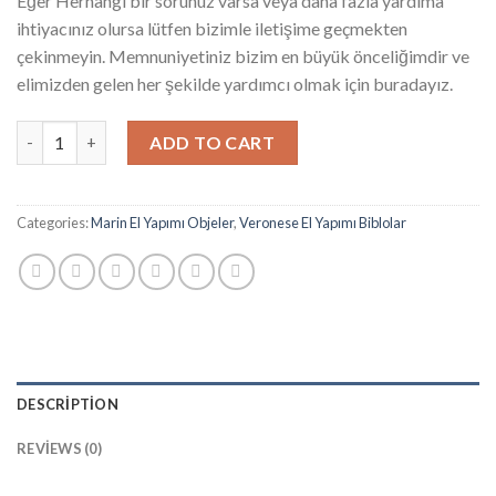
Eğer Herhangi bir sorunuz varsa veya daha fazla yardıma
ihtiyacınız olursa lütfen bizimle iletişime geçmekten
çekinmeyin. Memnuniyetiniz bizim en büyük önceliğimdir ve
elimizden gelen her şekilde yardımcı olmak için buradayız.
Veronese Dürbünlü Ahtapot Heykeli MKVDA555 quantity
ADD TO CART
Categories:
Marin El Yapımı Objeler
,
Veronese El Yapımı Biblolar
DESCRIPTION
REVIEWS (0)