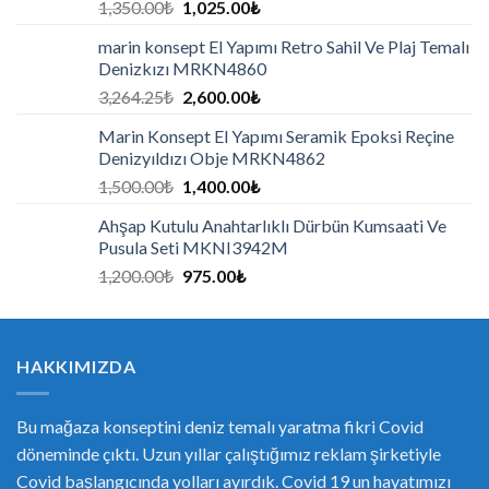
1,350.00
₺
1,025.00
₺
marin konsept El Yapımı Retro Sahil Ve Plaj Temalı
Denizkızı MRKN4860
3,264.25
₺
2,600.00
₺
Marin Konsept El Yapımı Seramik Epoksi Reçine
Denizyıldızı Obje MRKN4862
1,500.00
₺
1,400.00
₺
Ahşap Kutulu Anahtarlıklı Dürbün Kumsaati Ve
Pusula Seti MKNI3942M
1,200.00
₺
975.00
₺
HAKKIMIZDA
Bu mağaza konseptini deniz temalı yaratma fikri Covid
döneminde çıktı. Uzun yıllar çalıştığımız reklam şirketiyle
Covid başlangıcında yolları ayırdık. Covid 19 un hayatımızı