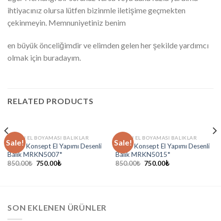
ihtiyacınız olursa lütfen bizinmle iletişime geçmekten
çekinmeyin. Memnuniyetiniz benim
en büyük önceliğimdir ve elimden gelen her şekilde yardımcı
olmak için buradayım.
RELATED PRODUCTS
MARIN EL BOYAMASI BALIKLAR
MARIN EL BOYAMASI BALIKLAR
Sale!
Sale!
Marin Konsept El Yapımı Desenli
Marin Konsept El Yapımı Desenli
Balık MRKN5007*
Balık MRKN5015*
850.00
₺
750.00
₺
850.00
₺
750.00
₺
SON EKLENEN ÜRÜNLER