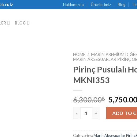
Hakkımızda
Ürünlerimiz
Blog
İl
DILERIZ
LER
BLOG
HOME
/
MARIN PREMIUM DIĞER
MARIN AKSESUARLAR PIRINÇ O
Pirinç Pusulalı 
MKNI353
6,300.00
5,750.0
₺
Pirinç Pusulalı Horoskop MKNI
ADD TO 
Categories:
Marin Aksesuarlar Pirinç 