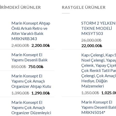
IRIMDEKI ÜRÜNLER
RASTGELE ÜRÜNLER
Marin Konsept Ahşap
STORM 2 YELKEN
Önlü Arkalı Retro ve
TEKNE MODELİ
Altın Varaklı Balık
MKSYT503
MRKNRB343
26,000.00
₺
2,400.00
₺
2,200.00
₺
22,000.00
₺
Marin Konsept El
Kapı Çelengi, Kapı 
Yapımı Desenli Balık
Noel Çelengi, Yapa
Çelenk, Yapay Çiçek
850.00
₺
750.00
₺
Çok Renkli Tatil Par
Çelengi, Çok Amaçl
Marin Konsept El
Hediye, Düğün
Yapımı Çok Amaçlı
Malzemeleri
Organizer Ahşap Kutu
1,350.00
₺
1,025.0
1,390.00
₺
1,290.00
₺
Marin Konsept El
Marin Konsept El
Yapımı Desenli Balı
Yapımı Çok Amaçlı
MRKN5014*
Organizer Düzenleyici