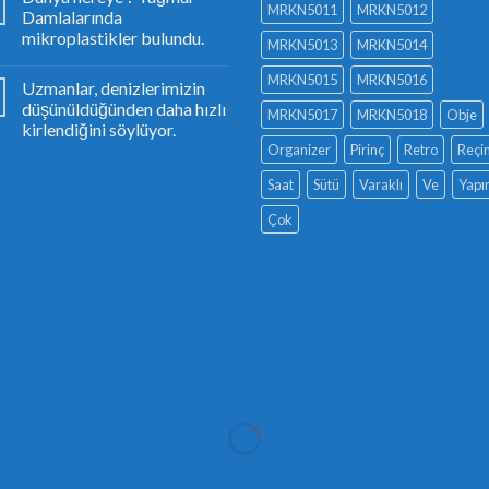
MRKN5011
MRKN5012
Damlalarında
mikroplastikler bulundu.
MRKN5013
MRKN5014
MRKN5015
MRKN5016
Uzmanlar, denizlerimizin
düşünüldüğünden daha hızlı
MRKN5017
MRKN5018
Obje
kirlendiğini söylüyor.
Organizer
Pirinç
Retro
Reçi
Saat
Sütü
Varaklı
Ve
Yapı
Çok