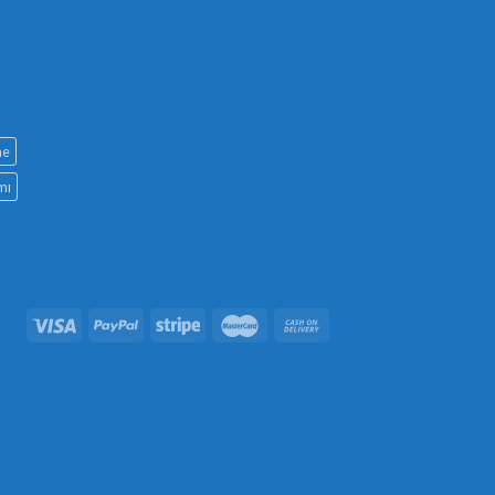
ne
mı