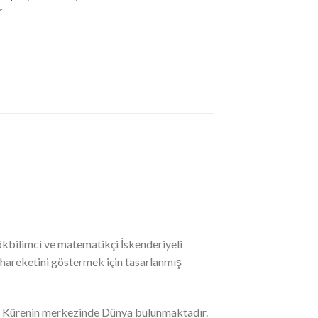
r
 gökbilimci ve matematikçi İskenderiyeli
 hareketini göstermek için tasarlanmış
u. Kürenin merkezinde Dünya bulunmaktadır.