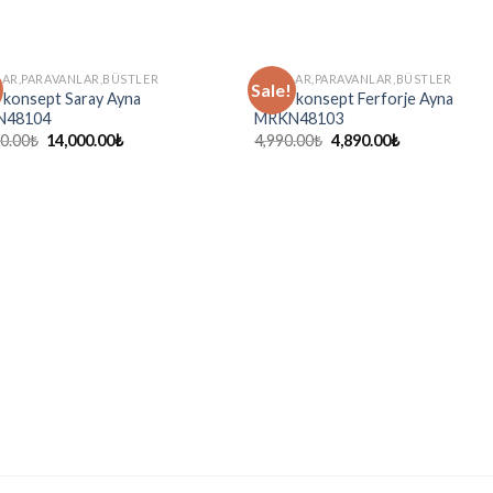
AR,PARAVANLAR,BÜSTLER
AYNALAR,PARAVANLAR,BÜSTLER
Sale!
 konsept Saray Ayna
marin konsept Ferforje Ayna
N48104
MRKN48103
0.00
₺
14,000.00
₺
4,990.00
₺
4,890.00
₺