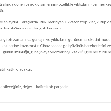
fında dönen ve gök cisimlerinin (özellikle yıldızların) yer merkez
ir.
e en ayrıntılı araçlarda ufuk, meridyen, Ekvator, tropikler, kutup d
erden oluşan iskelet bir gök küresidir.
rhangi bir zamanında güneşin ve yıldızların görünen hareketini model
halka üzerine kazınmıştır. Cihaz sadece gökyüzünün hareketlerini ve
, günün uzunluğu, güneş veya yıldızların yüksekliği gibi her türlü 
tif katkı olacaktır.
bileceğiniz, değerli, kaliteli bir parçadır.