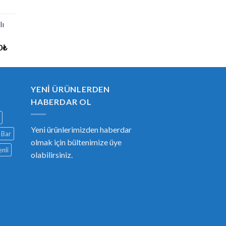
lı
0
₺
YENI ÜRÜNLERDEN
HABERDAR OL
Yeni ürünlerimizden haberdar
Bar
olmak için bültenimize üye
nli
olabilirsiniz.