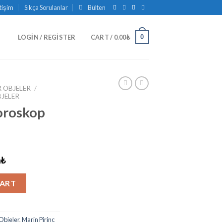
etişim
Sıkça Sorulanlar
Bülten
0
LOGIN / REGISTER
CART /
0.00
₺
 OBJELER
/
BJELER
Horoskop
0
₺
353 quantity
CART
Objeler
,
Marin Pirinç