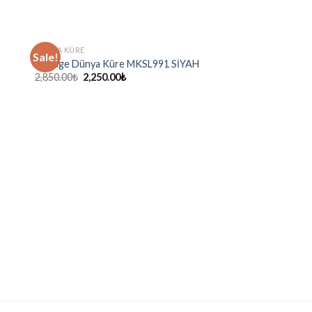
DÜNYA KÜRE
Sale!
Vintage Dünya Küre MKSL991 SİYAH
2,850.00
₺
2,250.00
₺