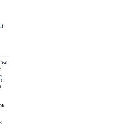
Lİ
Süsü,
y
,
ti
ı
0
₺
k