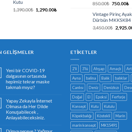
Kutu
850.00
₺
750.00
₺
1,390.00
₺
1,290.00
₺
Vintage Pirinç Ayak
Dürbün MKKSK84
3,450.00
₺
2,925.0
N GELIŞMELER
ETIKETLER
2'li
3'lü
Ahşap
Amaçlı
Art
Yeni bir COVID-19
dalgasının ortasında
Ayna
balina
Balık
balıklar
hepimiz tekrar maske
takmalı mıyız?
Canlısı
Deniz
Denizkızı
Dese
Doğal
El
Epoksi
Ferforje
Yapay Zekayla İnternet
Olmasa da Her Dilde
Konsept
Kutu
Kutulu
Konuşabilecek ,
Köpekbalığı
Köstekli
Marin
Anlayabileceksiniz.
marin konsept
MK15491
Dünya nereye ? Yağmur