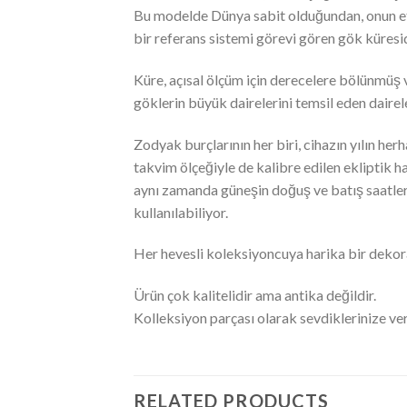
Bu modelde Dünya sabit olduğundan, onun etra
bir referans sistemi görevi gören gök küresid
Küre, açısal ölçüm için derecelere bölünmüş v
göklerin büyük dairelerini temsil eden dairel
Zodyak burçlarının her biri, cihazın yılın he
takvim ölçeğiyle de kalibre edilen ekliptik 
aynı zamanda güneşin doğuş ve batış saatleri
kullanılabiliyor.
Her hevesli koleksiyoncuya harika bir dekora
Ürün çok kalitelidir ama antika değildir.
Kolleksiyon parçası olarak sevdiklerinize vere
RELATED PRODUCTS