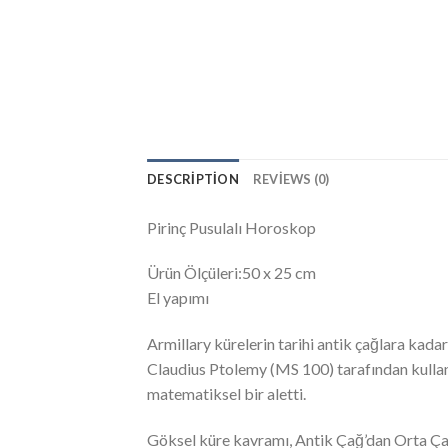
DESCRIPTION
REVIEWS (0)
Pirinç Pusulalı Horoskop
Ürün Ölçüleri:50 x 25 cm
El yapımı
Armillary kürelerin tarihi antik çağlara kadar
Claudius Ptolemy (MS 100) tarafından kullan
matematiksel bir aletti.
Göksel küre kavramı, Antik Çağ’dan Orta Ça