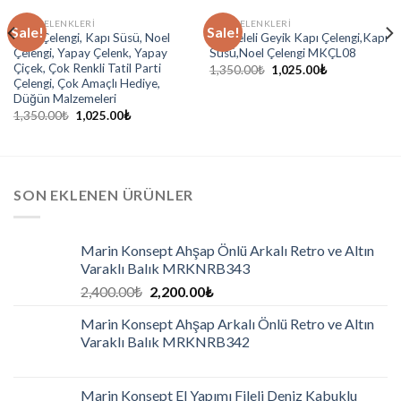
KAPI ÇELENKLERI
KAPI ÇELENKLERI
Sale!
Sale!
Kapı Çelengi, Kapı Süsü, Noel
Kurdeleli Geyik Kapı Çelengi,Kapı
Çelengi, Yapay Çelenk, Yapay
Süsü,Noel Çelengi MKÇL08
Çiçek, Çok Renkli Tatil Parti
1,350.00
₺
1,025.00
₺
Çelengi, Çok Amaçlı Hediye,
Düğün Malzemeleri
1,350.00
₺
1,025.00
₺
SON EKLENEN ÜRÜNLER
Marin Konsept Ahşap Önlü Arkalı Retro ve Altın
Varaklı Balık MRKNRB343
2,400.00
₺
2,200.00
₺
Marin Konsept Ahşap Arkalı Önlü Retro ve Altın
Varaklı Balık MRKNRB342
Marin Konsept El Yapımı Fileli Deniz Kabuklu