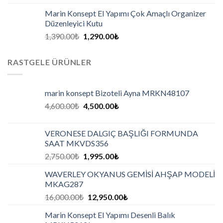
Marin Konsept El Yapımı Çok Amaçlı Organizer
Düzenleyici Kutu
1,390.00
₺
1,290.00
₺
RASTGELE ÜRÜNLER
marin konsept Bizoteli Ayna MRKN48107
4,600.00
₺
4,500.00
₺
VERONESE DALGIÇ BAŞLIĞI FORMUNDA
SAAT MKVDS356
2,750.00
₺
1,995.00
₺
WAVERLEY OKYANUS GEMİSİ AHŞAP MODELİ
MKAG287
16,000.00
₺
12,950.00
₺
Marin Konsept El Yapımı Desenli Balık