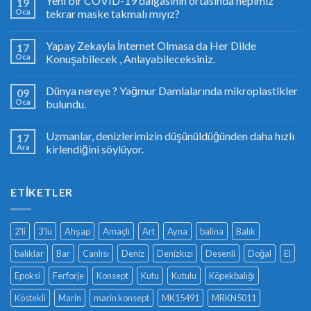
Yeni bir COVID-19 dalgasının ortasında hepimiz
19
Oca
tekrar maske takmalı mıyız?
Yapay Zekayla İnternet Olmasa da Her Dilde
17
Oca
Konuşabilecek , Anlayabileceksiniz.
Dünya nereye ? Yağmur Damlalarında mikroplastikler
09
Oca
bulundu.
Uzmanlar, denizlerimizin düşünüldüğünden daha hızlı
17
Ara
kirlendiğini söylüyor.
ETIKETLER
2'li
3'lü
Ahşap
Amaçlı
Art
Ayna
balina
Balık
balıklar
Bar
Canlısı
Deniz
Denizkızı
Desenli
Doğal
El
Epoksi
Ferforje
Konsept
Kutu
Kutulu
Köpekbalığı
Köstekli
Marin
marin konsept
MK15491
MRKN5011