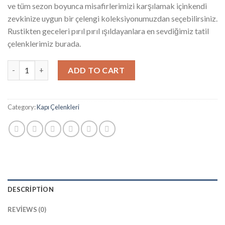
ve tüm sezon boyunca misafirlerimizi karşılamak içinkendi
zevkinize uygun bir çelengi koleksiyonumuzdan seçebilirsiniz.
Rustikten geceleri pırıl pırıl ışıldayanlara en sevdiğimiz tatil
çelenklerimiz burada.
Kapı Çelengi, Kapı Süsü, Noel Çelengi, Yapay Çelenk, Yapay Çiçe
ADD TO CART
Category:
Kapı Çelenkleri
DESCRIPTION
REVIEWS (0)