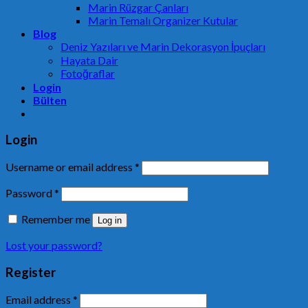
Marin Rüzgar Çanları
Marin Temalı Organizer Kutular
Blog
Deniz Yazıları ve Marin Dekorasyon İpuçları
Hayata Dair
Fotoğraflar
Login
Bülten
Login
Username or email address
*
Password
*
Remember me
Log in
Lost your password?
Register
Email address
*