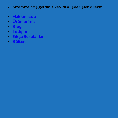
Skip
Sitemize hoş geldiniz keyifli alışverişler dileriz
to
Hakkımızda
content
Ürünlerimiz
Blog
İletişim
Sıkça Sorulanlar
Bülten