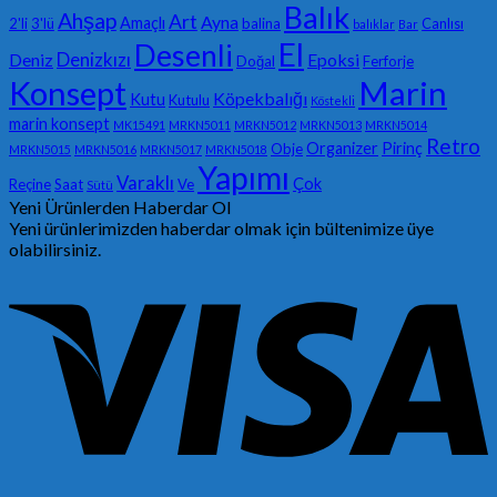
Balık
Ahşap
Art
Ayna
Amaçlı
2'li
3'lü
balina
Canlısı
balıklar
Bar
El
Desenli
Denizkızı
Deniz
Epoksi
Doğal
Ferforje
Konsept
Marin
Köpekbalığı
Kutu
Kutulu
Köstekli
marin konsept
MK15491
MRKN5011
MRKN5012
MRKN5013
MRKN5014
Retro
Organizer
Pirinç
Obje
MRKN5015
MRKN5016
MRKN5017
MRKN5018
Yapımı
Varaklı
Çok
Reçine
Saat
Ve
Sütü
Yeni Ürünlerden Haberdar Ol
Yeni ürünlerimizden haberdar olmak için bültenimize üye
olabilirsiniz.