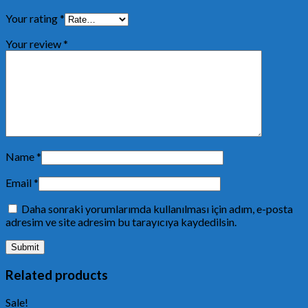
Your rating
*
Your review
*
Name
*
Email
*
Daha sonraki yorumlarımda kullanılması için adım, e-posta
adresim ve site adresim bu tarayıcıya kaydedilsin.
Related products
Sale!