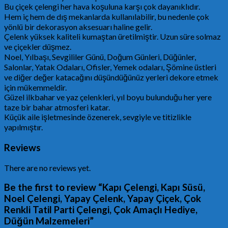
Bu çiçek çelengi her hava koşuluna karşı çok dayanıklıdır.
Hem iç hem de dış mekanlarda kullanılabilir, bu nedenle çok
yönlü bir dekorasyon aksesuarı haline gelir.
Çelenk yüksek kaliteli kumaştan üretilmiştir. Uzun süre solmaz
ve çiçekler düşmez.
Noel, Yılbaşı, Sevgililer Günü, Doğum Günleri, Düğünler,
Salonlar, Yatak Odaları, Ofisler, Yemek odaları, Şömine üstleri
ve diğer değer katacağını düşündüğünüz yerleri dekore etmek
için mükemmeldir.
Güzel ilkbahar ve yaz çelenkleri, yıl boyu bulunduğu her yere
taze bir bahar atmosferi katar.
Küçük aile işletmesinde özenerek, sevgiyle ve titizlikle
yapılmıştır.
Reviews
There are no reviews yet.
Be the first to review “Kapı Çelengi, Kapı Süsü,
Noel Çelengi, Yapay Çelenk, Yapay Çiçek, Çok
Renkli Tatil Parti Çelengi, Çok Amaçlı Hediye,
Düğün Malzemeleri”