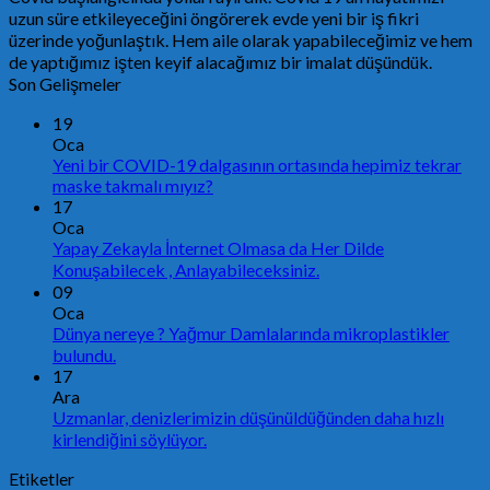
uzun süre etkileyeceğini öngörerek evde yeni bir iş fikri
üzerinde yoğunlaştık. Hem aile olarak yapabileceğimiz ve hem
de yaptığımız işten keyif alacağımız bir imalat düşündük.
Son Gelişmeler
19
Oca
Yeni bir COVID-19 dalgasının ortasında hepimiz tekrar
maske takmalı mıyız?
17
Oca
Yapay Zekayla İnternet Olmasa da Her Dilde
Konuşabilecek , Anlayabileceksiniz.
09
Oca
Dünya nereye ? Yağmur Damlalarında mikroplastikler
bulundu.
17
Ara
Uzmanlar, denizlerimizin düşünüldüğünden daha hızlı
kirlendiğini söylüyor.
Etiketler