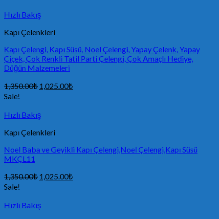
Hızlı Bakış
Kapı Çelenkleri
Kapı Çelengi, Kapı Süsü, Noel Çelengi, Yapay Çelenk, Yapay
Çiçek, Çok Renkli Tatil Parti Çelengi, Çok Amaçlı Hediye,
Düğün Malzemeleri
1,350.00
₺
1,025.00
₺
Sale!
Hızlı Bakış
Kapı Çelenkleri
Noel Baba ve Geyikli Kapı Çelengi,Noel Çelengi,Kapı Süsü
MKÇL11
1,350.00
₺
1,025.00
₺
Sale!
Hızlı Bakış