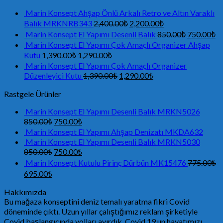
Marin Konsept Ahşap Önlü Arkalı Retro ve Altın Varaklı
Balık MRKNRB343
2,400.00
₺
2,200.00
₺
Marin Konsept El Yapımı Desenli Balık
850.00
₺
750.00
₺
Marin Konsept El Yapımı Çok Amaçlı Organizer Ahşap
Kutu
1,390.00
₺
1,290.00
₺
Marin Konsept El Yapımı Çok Amaçlı Organizer
Düzenleyici Kutu
1,390.00
₺
1,290.00
₺
Rastgele Ürünler
Marin Konsept El Yapımı Desenli Balık MRKN5026
850.00
₺
750.00
₺
Marin Konsept El Yapımı Ahşap Denizatı MKDA632
Marin Konsept El Yapımı Desenli Balık MRKN5030
850.00
₺
750.00
₺
Marin Konsept Kutulu Pirinç Dürbün MK15476
775.00
₺
695.00
₺
Hakkımızda
Bu mağaza konseptini deniz temalı yaratma fikri Covid
döneminde çıktı. Uzun yıllar çalıştığımız reklam şirketiyle
Covid başlangıcında yolları ayırdık. Covid 19 un hayatımızı