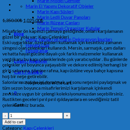
Marin Model Gemiler
Marin El Yapımı Dekoratif Objeler
Marin Kapı Süsleri
Marin Ledli Duvar Panoları
1,350.00
₺
1,025.00
₺
Marin Rüzgar Çanları
Marin Temalı Organizer Kutular
Misafirler ön kapınızı çalmaya geldiğinde, onları karşılamanın
Blog
güzel bir yolu var: Kapı Çelenkleri
Deniz Yazıları ve Marin Dekorasyon İpuçları
Eski uygarlıklar, özel günleri kutlamak için kesintisiz zamanın
Hayata Dair
simgesi olan çelenkleri kullanırdı. Mersin, sarmaşık, çam dalları
Fotoğraflar
ve hatta hayal gücüne dayalı çok farklı malzemeler kullanarak
yaptıjkaru bu kapı çelenklerinde çok yaratıcıydılar . Bu günlerde
Login / Register
çelenkler yıl boyunca yaşayabilir ve dekore edilmiş herhangi bir
giriş salonuna, şömine rafına, kapı üstüne veya bahçe kapısına
Cart /
0.00
₺
0
hoş bir neşe getirebilir.
Salonlarımızı daha iyi donatmak, yıl sonu neşesini paylaşmak ve
No products in the cart.
tüm sezon boyunca misafirlerimizi karşılamak içinkendi
0
zevkinize uygun bir çelengi koleksiyonumuzdan seçebilirsiniz.
Rustikten geceleri pırıl pırıl ışıldayanlara en sevdiğimiz tatil
Cart
çelenklerimiz burada.
Kapı
No products in the cart.
Çelengi,
Add to cart
Kapı
Category:
Kapı Çelenkleri