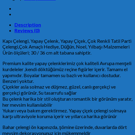
Süsü,
Noel
Çelengi,
Yapay
Çelenk,
Description
Yapay
Reviews (0)
Çiçek,
Kapı Çelengi, Yapay Çelenk, Yapay Çiçek, Çok Renkli Tatil Parti
Çok
Çelengi,Çok Amaçlı Hediye, Düğün, Noel, Yılbaşı Malzemeleri
Renkli
Ürün ölçüleri; 30 / 36 cm alt tabana sahiptir.
Tatil
Parti
Premium kalite yapay çelenklerimiz çok kaliteli Avrupa menşeli
Çelengi,
kurdeleler ,kendi döktüğümüz reçine figürler içerir. Tamamı el
Çok
yapımıdır. Boyalar tamamen su bazlı ve kullanıcı dostudur.
Amaçlı
Benzeri yoktur.
Hediye,
Çiçekler asla solmaz ve düşmez, güzel, canlı gerçekçi ve
Düğün
gerçekçi görünür, Su tasarrufu sağlar
Malzemeleri
Bu çelenk harika bir stil oluşturan romantik bir görünüm yaratır,
quantity
her mevsim kullanılabilir
Yukarı veya bakım gerektirmez. Yapay çiçek çelengi solmaya
karşı ultraviyole koruma içerir ve yıllarca harika görünür
Bahar çelengi ön kapınızda, şömine üzerinde, duvarlarda dört
mevsim dekorasyonunuz için mükemmeldir