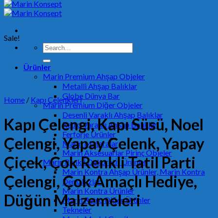
Sale!
Search
for:
Ürünler
Marin Premium Ahşap Objeler
Metalli Ahşap Balıklar
Globe Dünya Bar
Home
/
Kapı Çelenkleri
Marin Premium Diğer Objeler
Desenli Varaklı Ahşap Balıklar
Kapı Çelengi, Kapı Süsü, Noel
Retro Varaklı Ahşap Balıklar
Ferforje Ürünler
Çelengi, Yapay Çelenk, Yapay
Marin Mataralar
Marin Aksesuarlar Pirinç Objeler
Çiçek, Çok Renkli Tatil Parti
Mari̇n Renkli̇ Dekorati̇f Ürünler
Marin Kontra Ahşap Ürünler, Marin Kontra
Çelengi, Çok Amaçlı Hediye,
Denizkızları
Marin Kontra Ürünler
Düğün Malzemeleri
Marin Retro Diğer Ürünler
Tekneler