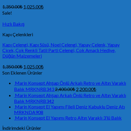
1,350.00
₺
1,025.00
₺
Sale!
Hızlı Bakış
Kapı Çelenkleri
Kapı Çelengi, Kapı Süsü, Noel Çelengi, Yapay Çelenk, Yapay
Çiçek, Çok Renkli Tatil Parti Çelengi, Çok Amaçlı Hediye,
Düğün Malzemeleri
1,350.00
₺
1,025.00
₺
Son Eklenen Ürünler
Marin Konsept Ahşap Önlü Arkalı Retro ve Altın Varaklı
Balık MRKNRB343
2,400.00
₺
2,200.00
₺
Marin Konsept Ahşap Arkalı Önlü Retro ve Altın Varaklı
Balık MRKNRB342
Marin Konsept El Yapımı Fileli Deniz Kabuklu Deniz Atı
MRKNDA908
Marin Konsept El Yapımı Retro Altın Varaklı 3’lü Balık
İndirimdeki Ürünler