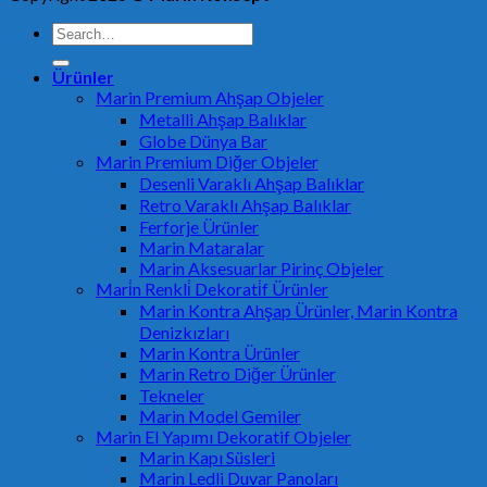
Search
for:
Ürünler
Marin Premium Ahşap Objeler
Metalli Ahşap Balıklar
Globe Dünya Bar
Marin Premium Diğer Objeler
Desenli Varaklı Ahşap Balıklar
Retro Varaklı Ahşap Balıklar
Ferforje Ürünler
Marin Mataralar
Marin Aksesuarlar Pirinç Objeler
Mari̇n Renkli̇ Dekorati̇f Ürünler
Marin Kontra Ahşap Ürünler, Marin Kontra
Denizkızları
Marin Kontra Ürünler
Marin Retro Diğer Ürünler
Tekneler
Marin Model Gemiler
Marin El Yapımı Dekoratif Objeler
Marin Kapı Süsleri
Marin Ledli Duvar Panoları