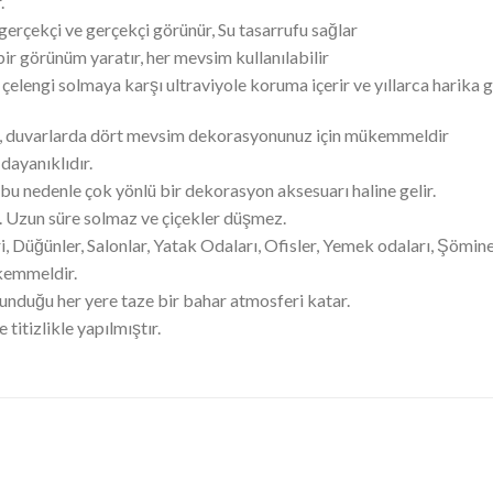
.
gerçekçi ve gerçekçi görünür, Su tasarrufu sağlar
bir görünüm yaratır, her mevsim kullanılabilir
elengi solmaya karşı ultraviyole koruma içerir ve yıllarca harika 
e, duvarlarda dört mevsim dekorasyonunuz için mükemmeldir
dayanıklıdır.
 bu nedenle çok yönlü bir dekorasyon aksesuarı haline gelir.
r. Uzun süre solmaz ve çiçekler düşmez.
, Düğünler, Salonlar, Yatak Odaları, Ofisler, Yemek odaları, Şömine
kemmeldir.
lunduğu her yere taze bir bahar atmosferi katar.
titizlikle yapılmıştır.