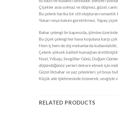
su bazlı ve kullanıcı dostudur. Benzeri yoktur
Çiçekler asla solmaz ve düşmez, güzel, canlı 
Bu çelenk harika bir stil oluşturan romantik 
Yukarı veya bakım gerektirmez. Yapay çiçek ç
Bahar çelengi ön kapınızda, şömine üzerind
Bu çiçek çelengi her hava koşuluna karşı çok 
Hem iç hem de dış mekanlarda kullanılabilir,
Çelenk yüksek kaliteli kumaştan üretilmişti
Noel, Yılbaşı, Sevgililer Günü, Doğum Günleri
düşündüğünüz yerleri dekore etmek için mü
Güzel ilkbahar ve yaz çelenkleri, yıl boyu bu
Küçük aile işletmesinde özenerek, sevgiyle ve 
RELATED PRODUCTS