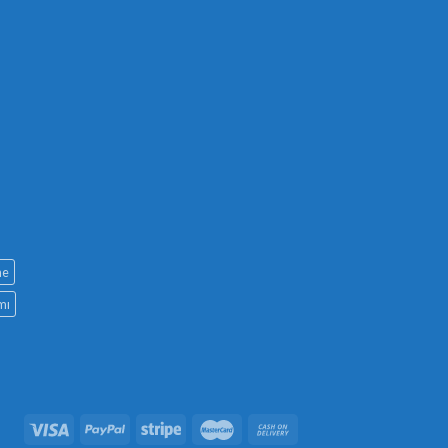
ne
mı