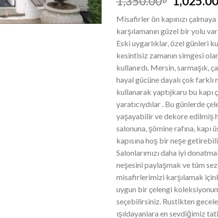
1,350.00
1,025.0
Misafirler ön kapınızı çalmaya 
karşılamanın güzel bir yolu var
Eski uygarlıklar, özel günleri k
kesintisiz zamanın simgesi olan
kullanırdı. Mersin, sarmaşık, ça
hayal gücüne dayalı çok farklı
kullanarak yaptıjkaru bu kapı 
yaratıcıydılar . Bu günlerde çe
yaşayabilir ve dekore edilmiş h
salonuna, şömine rafına, kapı 
kapısına hoş bir neşe getirebili
Salonlarımızı daha iyi donatmak
neşesini paylaşmak ve tüm se
misafirlerimizi karşılamak içi
uygun bir çelengi koleksiyon
seçebilirsiniz. Rustikten geceleri
ışıldayanlara en sevdiğimiz tat