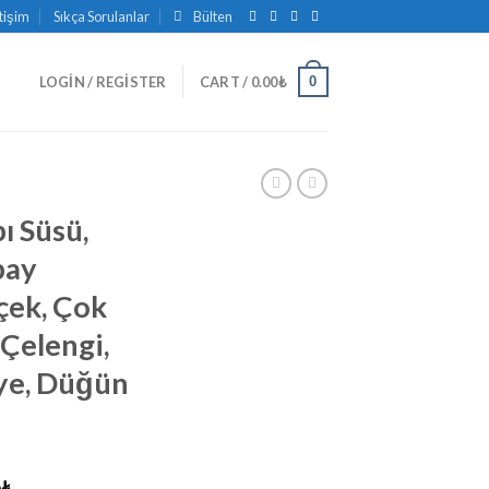
etişim
Sıkça Sorulanlar
Bülten
0
LOGIN / REGISTER
CART /
0.00
₺
ı Süsü,
pay
çek, Çok
 Çelengi,
ye, Düğün
₺