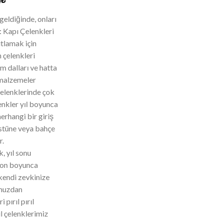
0
geldiğinde, onları
: Kapı Çelenkleri
utlamak için
 çelenkleri
m dalları ve hatta
 malzemeler
çelenklerinde çok
lenkler yıl boyunca
erhangi bir giriş
üstüne veya bahçe
r.
, yıl sonu
zon boyunca
nkendi zevkinize
umuzdan
 pırıl pırıl
il çelenklerimiz