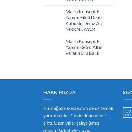
Marin Konsept El
Yapımı Fileli Deniz
Kabuklu Deniz Atı
MRKNDA908
Marin Konsept El
Yapımı Retro Altın
Varaklı 3’lü Balık
HAKKIMIZDA
SO
Bu mağaza konseptini deniz temalı
19
yaratma fikri Covid döneminde
Oca
çıktı. Uzun yıllar çalıştığımız
reklam şirketiyle Covid