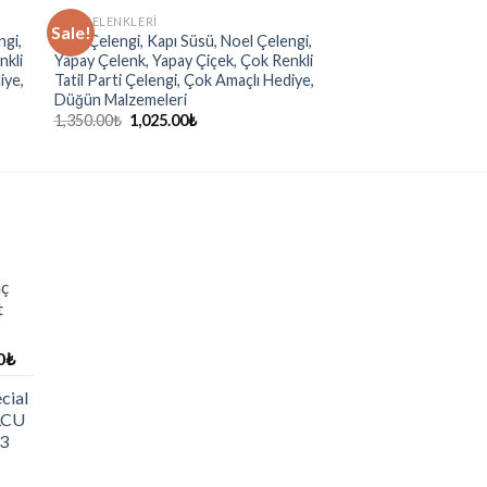
KAPI ÇELENKLERI
Sale!
ngi,
Kapı Çelengi, Kapı Süsü, Noel Çelengi,
nkli
Yapay Çelenk, Yapay Çiçek, Çok Renkli
iye,
Tatil Parti Çelengi, Çok Amaçlı Hediye,
Düğün Malzemeleri
1,350.00
₺
1,025.00
₺
nç
t
0
₺
cial
OLCU
3