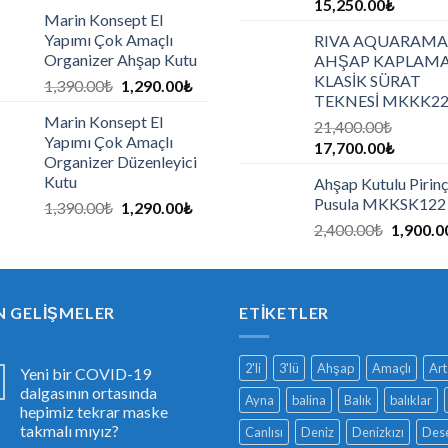
15,250.00
₺
Marin Konsept El
Yapımı Çok Amaçlı
RIVA AQUARAMA
Organizer Ahşap Kutu
AHŞAP KAPLAM
KLASİK SÜRAT
1,390.00
₺
1,290.00
₺
TEKNESİ MKKK2
Marin Konsept El
21,400.00
₺
Yapımı Çok Amaçlı
17,700.00
₺
Organizer Düzenleyici
Kutu
Ahşap Kutulu Pirinç
Pusula MKKSK122
1,390.00
₺
1,290.00
₺
2,400.00
₺
1,900.0
N GELIŞMELER
ETIKETLER
2'li
3'lü
Ahşap
Amaçlı
Art
Yeni bir COVID-19
dalgasının ortasında
Ayna
balina
Balık
balıklar
hepimiz tekrar maske
takmalı mıyız?
Canlısı
Deniz
Denizkızı
Dese