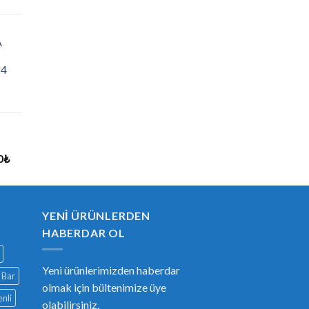
A
24
0
₺
YENI ÜRÜNLERDEN
HABERDAR OL
Yeni ürünlerimizden haberdar
Bar
olmak için bültenimize üye
nli
olabilirsiniz.