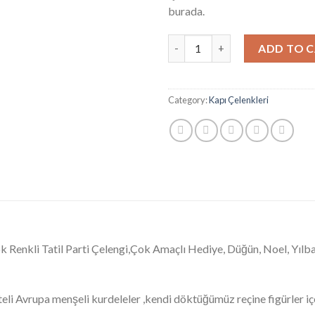
burada.
Kapı Çelengi, Kapı Süsü, Noel 
ADD TO 
Category:
Kapı Çelenkleri
k Renkli Tatil Parti Çelengi,Çok Amaçlı Hediye, Düğün, Noel, Yılb
teli Avrupa menşeli kurdeleler ,kendi döktüğümüz reçine figürler i