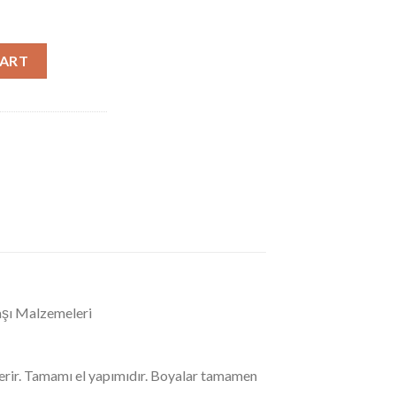
Çelengi, Yapay Çelenk, Yapay Çiçek, Çok Renkli Tatil Parti Çelengi
CART
aşı Malzemeleri
çerir. Tamamı el yapımıdır. Boyalar tamamen