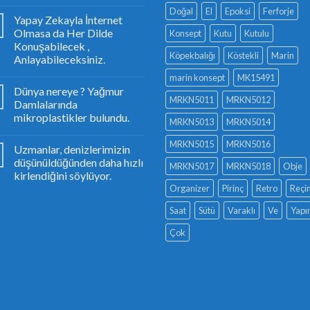
Doğal
El
Epoksi
Ferforje
Yapay Zekayla İnternet
Olmasa da Her Dilde
Konsept
Kutu
Kutulu
Konuşabilecek ,
Köpekbalığı
Köstekli
Marin
Anlayabileceksiniz.
marin konsept
MK15491
Dünya nereye ? Yağmur
MRKN5011
MRKN5012
Damlalarında
mikroplastikler bulundu.
MRKN5013
MRKN5014
MRKN5015
MRKN5016
Uzmanlar, denizlerimizin
düşünüldüğünden daha hızlı
MRKN5017
MRKN5018
Obje
kirlendiğini söylüyor.
Organizer
Pirinç
Retro
Reçi
Saat
Sütü
Varaklı
Ve
Yapı
Çok