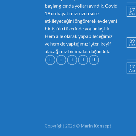
başlangıcında yolları ayırdık. Covid
17
19 un hayatımızı uzun süre
Oca
etkileyeceğini öngörerek evde yeni
bir iş fikri üzerinde yoğunlaştık.
Hem aile olarak yapabileceğimiz
09
ve hem de yaptığımız işten keyif
Oca
alacağımız bir imalat düşündük.
17
Ara
Copyright 2026 ©
Marin Konsept