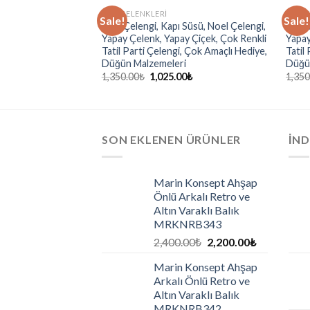
KAPI ÇELENKLERI
KAPI 
Sale!
Sale!
Süsü, Noel Çelengi,
Kapı Çelengi, Kapı Süsü, Noel Çelengi,
Kapı 
y Çiçek, Çok Renkli
Yapay Çelenk, Yapay Çiçek, Çok Renkli
Yapay
, Çok Amaçlı Hediye,
Tatil Parti Çelengi, Çok Amaçlı Hediye,
Tatil
i
Düğün Malzemeleri
Düğü
0
₺
1,350.00
₺
1,025.00
₺
1,350
SON EKLENEN ÜRÜNLER
İND
Marin Konsept Ahşap
Önlü Arkalı Retro ve
Altın Varaklı Balık
MRKNRB343
2,400.00
₺
2,200.00
₺
Marin Konsept Ahşap
Arkalı Önlü Retro ve
Altın Varaklı Balık
MRKNRB342