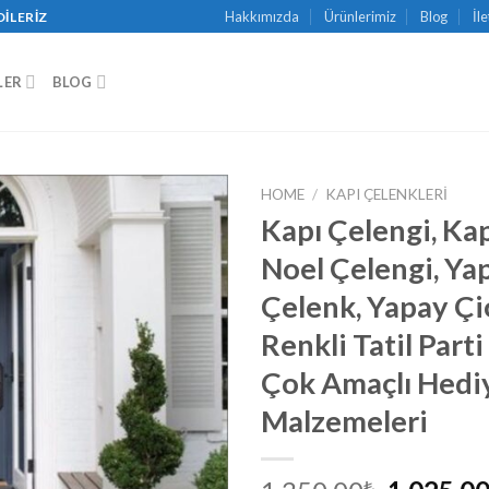
Hakkımızda
Ürünlerimiz
Blog
İl
DILERIZ
LER
BLOG
HOME
/
KAPI ÇELENKLERI
Kapı Çelengi, Kap
Noel Çelengi, Ya
Çelenk, Yapay Çi
Renkli Tatil Parti
Çok Amaçlı Hedi
Malzemeleri
₺