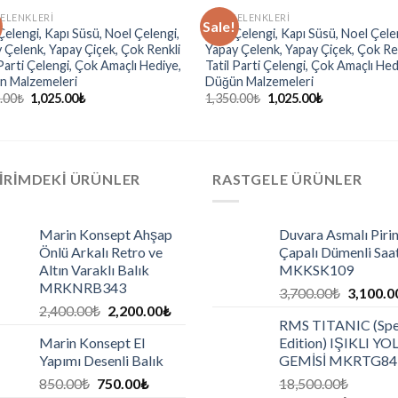
ÇELENKLERI
KAPI ÇELENKLERI
Sale!
Çelengi, Kapı Süsü, Noel Çelengi,
Kapı Çelengi, Kapı Süsü, Noel Çele
 Çelenk, Yapay Çiçek, Çok Renkli
Yapay Çelenk, Yapay Çiçek, Çok Re
 Parti Çelengi, Çok Amaçlı Hediye,
Tatil Parti Çelengi, Çok Amaçlı Hed
n Malzemeleri
Düğün Malzemeleri
.00
₺
1,025.00
₺
1,350.00
₺
1,025.00
₺
IRIMDEKI ÜRÜNLER
RASTGELE ÜRÜNLER
Marin Konsept Ahşap
Duvara Asmalı Piri
Önlü Arkalı Retro ve
Çapalı Dümenli Saa
Altın Varaklı Balık
MKKSK109
MRKNRB343
3,700.00
₺
3,100.0
2,400.00
₺
2,200.00
₺
RMS TITANIC (Spe
Marin Konsept El
Edition) IŞIKLI Y
Yapımı Desenli Balık
GEMİSİ MKRTG84
850.00
₺
750.00
₺
18,500.00
₺