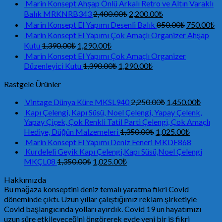
Marin Konsept Ahşap Önlü Arkalı Retro ve Altın Varaklı
Balık MRKNRB343
2,400.00
₺
2,200.00
₺
Marin Konsept El Yapımı Desenli Balık
850.00
₺
750.00
₺
Marin Konsept El Yapımı Çok Amaçlı Organizer Ahşap
Kutu
1,390.00
₺
1,290.00
₺
Marin Konsept El Yapımı Çok Amaçlı Organizer
Düzenleyici Kutu
1,390.00
₺
1,290.00
₺
Rastgele Ürünler
Vintage Dünya Küre MKSL940
2,250.00
₺
1,450.00
₺
Kapı Çelengi, Kapı Süsü, Noel Çelengi, Yapay Çelenk,
Yapay Çiçek, Çok Renkli Tatil Parti Çelengi, Çok Amaçlı
Hediye, Düğün Malzemeleri
1,350.00
₺
1,025.00
₺
Marin Konsept El Yapımı Deniz Feneri MKDF868
Kurdeleli Geyik Kapı Çelengi,Kapı Süsü,Noel Çelengi
MKÇL08
1,350.00
₺
1,025.00
₺
Hakkımızda
Bu mağaza konseptini deniz temalı yaratma fikri Covid
döneminde çıktı. Uzun yıllar çalıştığımız reklam şirketiyle
Covid başlangıcında yolları ayırdık. Covid 19 un hayatımızı
uzun süre etkileyeceğini öngörerek evde yeni bir iş fikri