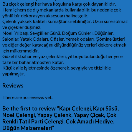
Bu çiçek çelengi her hava koşuluna karşı çok dayanıklıdır.
Hem iç hem de dış mekanlarda kullanılabilir, bu nedenle çok
yönlü bir dekorasyon aksesuarı haline gelir.
Çelenk yüksek kaliteli kumaştan üretilmiştir. Uzun süre solmaz
ve çiçekler düşmez.
Noel, Yılbaşı, Sevgililer Günü, Doğum Günleri, Düğünler,
Salonlar, Yatak Odaları, Ofisler, Yemek odaları, Şömine üstleri
ve diğer değer katacağını düşündüğünüz yerleri dekore etmek
için mükemmeldir.
Güzel ilkbahar ve yaz çelenkleri, yıl boyu bulunduğu her yere
taze bir bahar atmosferi katar.
Küçük aile işletmesinde özenerek, sevgiyle ve titizlikle
yapılmıştır.
Reviews
There are no reviews yet.
Be the first to review “Kapı Çelengi, Kapı Süsü,
Noel Çelengi, Yapay Çelenk, Yapay Çiçek, Çok
Renkli Tatil Parti Çelengi, Çok Amaçlı Hediye,
Düğün Malzemeleri”