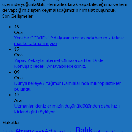
üzerinde yoğunlaştık. Hem aile olarak yapabileceğimiz ve hem
de yaptığımız işten keyif alacağımız bir imalat düşündük.
Son Gelişmeler
19
Oca
Yeni bir COVID-19 dalgasının ortasında hepimiz tekrar
maske takmalı mıyız?
17
Oca
Yapay Zekayla İnternet Olmasa da Her Dilde
Konuşabilecek , Anlayabileceksiniz.
09
Oca
Dünya nereye ? Yağmur Damlalarında mikroplastikler
bulundu.
17
Ara
Uzmanlar, denizlerimizin düşünüldüğünden daha hızlı
kirlendiğini söylüyor.
Etiketler
Balık
Ahşap
Art
Ayna
Amaçlı
2'li
3'lü
balina
Canlısı
balıklar
Bar