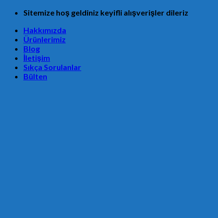
Skip
Sitemize hoş geldiniz keyifli alışverişler dileriz
to
Hakkımızda
content
Ürünlerimiz
Blog
İletişim
Sıkça Sorulanlar
Bülten