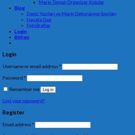
Marin Temalı Organizer Kutular
Blog
Deniz Yazıları ve Marin Dekorasyon İpuçları
Hayata Dair
Fotoğraflar
Login
Bülten
Login
Username or email address
*
Password
*
Remember me
Log in
Lost your password?
Register
Email address
*