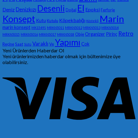
El
Desenli
Denizkızı
Deniz
Epoksi
Doğal
Ferforje
Konsept
Marin
Köpekbalığı
Kutu
Kutulu
Köstekli
marin konsept
MK15491
MRKN5011
MRKN5012
MRKN5013
MRKN5014
Retro
Organizer
Pirinç
Obje
MRKN5015
MRKN5016
MRKN5017
MRKN5018
Yapımı
Varaklı
Çok
Reçine
Saat
Ve
Sütü
Yeni Ürünlerden Haberdar Ol
Yeni ürünlerimizden haberdar olmak için bültenimize üye
olabilirsiniz.