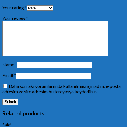
Your rating
*
Your review
*
Name
*
Email
*
Daha sonraki yorumlarımda kullanılması için adım, e-posta
adresim ve site adresim bu tarayıcıya kaydedilsin.
Related products
Sale!