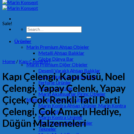
Sale!
Search
for:
Ürünler
Marin Premium Ahşap Objeler
Metalli Ahşap Balıklar
Globe Dünya Bar
Home
/
Kapı Çelenkleri
Marin Premium Diğer Objeler
Desenli Varaklı Ahşap Balıklar
Kapı Çelengi, Kapı Süsü, Noel
Retro Varaklı Ahşap Balıklar
Ferforje Ürünler
Çelengi, Yapay Çelenk, Yapay
Marin Mataralar
Marin Aksesuarlar Pirinç Objeler
Çiçek, Çok Renkli Tatil Parti
Mari̇n Renkli̇ Dekorati̇f Ürünler
Marin Kontra Ahşap Ürünler, Marin Kontra
Çelengi, Çok Amaçlı Hediye,
Denizkızları
Marin Kontra Ürünler
Düğün Malzemeleri
Marin Retro Diğer Ürünler
Tekneler