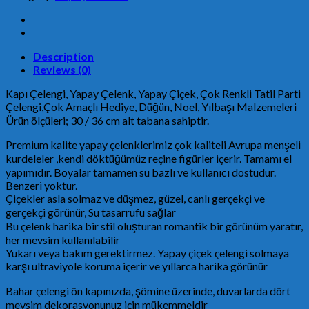
Süsü,
Noel
Çelengi,
Yapay
Çelenk,
Description
Yapay
Reviews (0)
Çiçek,
Kapı Çelengi, Yapay Çelenk, Yapay Çiçek, Çok Renkli Tatil Parti
Çok
Çelengi,Çok Amaçlı Hediye, Düğün, Noel, Yılbaşı Malzemeleri
Renkli
Ürün ölçüleri; 30 / 36 cm alt tabana sahiptir.
Tatil
Parti
Premium kalite yapay çelenklerimiz çok kaliteli Avrupa menşeli
Çelengi,
kurdeleler ,kendi döktüğümüz reçine figürler içerir. Tamamı el
Çok
yapımıdır. Boyalar tamamen su bazlı ve kullanıcı dostudur.
Amaçlı
Benzeri yoktur.
Hediye,
Çiçekler asla solmaz ve düşmez, güzel, canlı gerçekçi ve
Düğün
gerçekçi görünür, Su tasarrufu sağlar
Malzemeleri
Bu çelenk harika bir stil oluşturan romantik bir görünüm yaratır,
quantity
her mevsim kullanılabilir
Yukarı veya bakım gerektirmez. Yapay çiçek çelengi solmaya
karşı ultraviyole koruma içerir ve yıllarca harika görünür
Bahar çelengi ön kapınızda, şömine üzerinde, duvarlarda dört
mevsim dekorasyonunuz için mükemmeldir