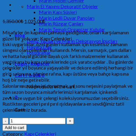
Marin Model Gemiler
Marin El Yapımı Dekoratif Objeler
Marin Kapı Süsleri
Marin Ledli Duvar Panoları
1,350.00
₺
1,025.00
₺
Marin Rüzgar Çanları
Marin Temalı Organizer Kutular
Misafirler ön kapınızı çalmaya geldiğinde, onları karşılamanın
Blog
güzel bir yolu var: Kapı Çelenkleri
Deniz Yazıları ve Marin Dekorasyon İpuçları
Eski uygarlıklar, özel günleri kutlamak için kesintisiz zamanın
Hayata Dair
simgesi olan çelenkleri kullanırdı. Mersin, sarmaşık, çam dalları
Fotoğraflar
ve hatta hayal gücüne dayalı çok farklı malzemeler kullanarak
yaptıjkaru bu kapı çelenklerinde çok yaratıcıydılar . Bu günlerde
Login / Register
çelenkler yıl boyunca yaşayabilir ve dekore edilmiş herhangi bir
giriş salonuna, şömine rafına, kapı üstüne veya bahçe kapısına
Cart /
0.00
₺
0
hoş bir neşe getirebilir.
Salonlarımızı daha iyi donatmak, yıl sonu neşesini paylaşmak ve
No products in the cart.
tüm sezon boyunca misafirlerimizi karşılamak içinkendi
0
zevkinize uygun bir çelengi koleksiyonumuzdan seçebilirsiniz.
Rustikten geceleri pırıl pırıl ışıldayanlara en sevdiğimiz tatil
Cart
çelenklerimiz burada.
Kapı
No products in the cart.
Çelengi,
Add to cart
Kapı
Category:
Kapı Çelenkleri