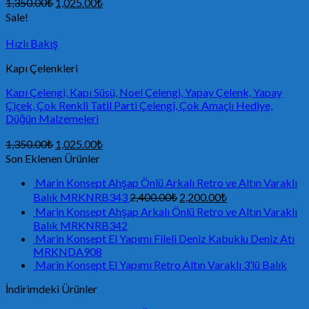
1,350.00
₺
1,025.00
₺
Sale!
Hızlı Bakış
Kapı Çelenkleri
Kapı Çelengi, Kapı Süsü, Noel Çelengi, Yapay Çelenk, Yapay
Çiçek, Çok Renkli Tatil Parti Çelengi, Çok Amaçlı Hediye,
Düğün Malzemeleri
1,350.00
₺
1,025.00
₺
Son Eklenen Ürünler
Marin Konsept Ahşap Önlü Arkalı Retro ve Altın Varaklı
Balık MRKNRB343
2,400.00
₺
2,200.00
₺
Marin Konsept Ahşap Arkalı Önlü Retro ve Altın Varaklı
Balık MRKNRB342
Marin Konsept El Yapımı Fileli Deniz Kabuklu Deniz Atı
MRKNDA908
Marin Konsept El Yapımı Retro Altın Varaklı 3’lü Balık
İndirimdeki Ürünler