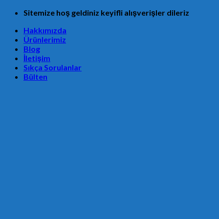
Skip
Sitemize hoş geldiniz keyifli alışverişler dileriz
to
Hakkımızda
content
Ürünlerimiz
Blog
İletişim
Sıkça Sorulanlar
Bülten