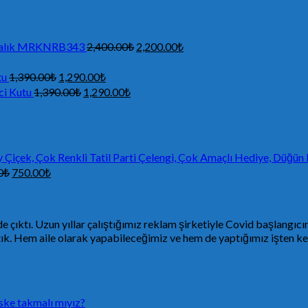
ı Balık MRKNRB343
2,400.00
₺
2,200.00
₺
tu
1,390.00
₺
1,290.00
₺
ci Kutu
1,390.00
₺
1,290.00
₺
y Çiçek, Çok Renkli Tatil Parti Çelengi, Çok Amaçlı Hediye, Düğü
0
₺
750.00
₺
ıktı. Uzun yıllar çalıştığımız reklam şirketiyle Covid başlangıcın
ştık. Hem aile olarak yapabileceğimiz ve hem de yaptığımız işten ke
ske takmalı mıyız?