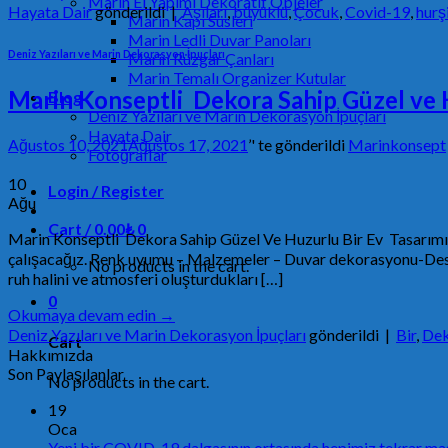
Marin El Yapımı Dekoratif Objeler
Hayata Dair
gönderildi
|
Aşıları
,
büyüklü
,
Çocuk
,
Covid-19
,
hurş
Marin Kapı Süsleri
Marin Ledli Duvar Panoları
Deniz Yazıları ve Marin Dekorasyon İpuçları
Marin Rüzgar Çanları
Marin Temalı Organizer Kutular
Marin Konseptli Dekora Sahip Güzel ve H
Blog
Deniz Yazıları ve Marin Dekorasyon İpuçları
Hayata Dair
Ağustos 10, 2021
Ağustos 17, 2021
’' te gönderildi
Marinkonsept
Fotoğraflar
10
Login / Register
Ağu
Cart /
0.00
₺
0
Marin Konseptli Dekora Sahip Güzel Ve Huzurlu Bir Ev Tasarımı İ
çalışacağız. Renk uyumu – Malzemeler – Duvar dekorasyonu-Desen
No products in the cart.
ruh halini ve atmosferi oluşturdukları […]
0
Okumaya devam edin
→
Deniz Yazıları ve Marin Dekorasyon İpuçları
gönderildi
|
Bir
,
Dek
Cart
Hakkımızda
Son Paylaşılanlar
No products in the cart.
19
Oca
Yeni bir COVID-19 dalgasının ortasında hepimiz tekrar ma