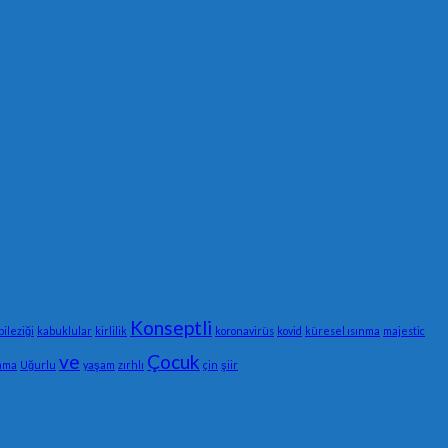
Konseptli
bileziği
kabuklular
kirlilik
koronavirüs
kovid
küresel ısınma
majestic
ve
Çocuk
lama
Uğurlu
yaşam
zırhlı
çin
şiir