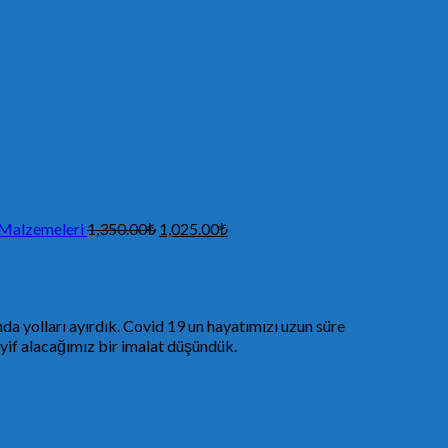
n Malzemeleri
1,350.00
₺
1,025.00
₺
da yolları ayırdık. Covid 19 un hayatımızı uzun süre
yif alacağımız bir imalat düşündük.