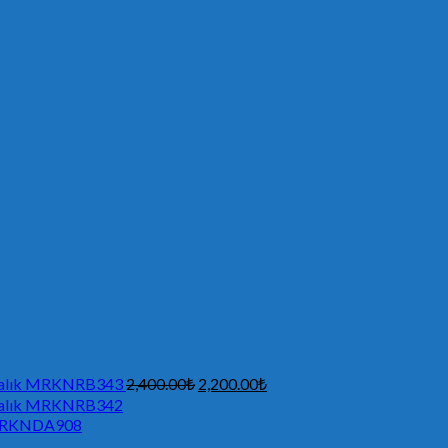
ı Balık MRKNRB343
2,400.00
₺
2,200.00
₺
ı Balık MRKNRB342
ı MRKNDA908