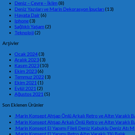
Deniz – Çevre – İklim
(8)
Deniz Yazıları ve Marin Dekorasyon İpuçları
(13)
Hayata Dair
(6)
Iphone
(3)
Sağlıklı Yaşam
(2)
Teknoloji
(2)
Arşivler
Ocak 2024
(3)
Aralık 2023
(3)
Kasım 2023
(10)
Ekim 2023
(6)
Temmuz 2022
(3)
Ekim 2021
(1)
Eylül 2021
(2)
Ağustos 2021
(5)
Son Eklenen Ürünler
Marin Konsept Ahşap Önlü Arkalı Retro ve Altın Varakl
Marin Konsept Ahşap Arkalı Önlü Retro ve Altın Varakl
Marin Konsept El Yapımı Fileli Deniz Kabuklu Deniz At
Marin Konsept El Yapımı Retro Altın Varaklı 3’lü Balık