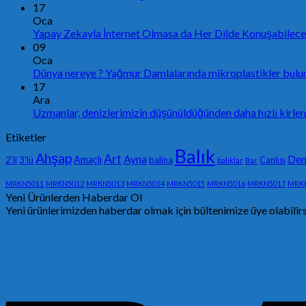
17
Oca
Yapay Zekayla İnternet Olmasa da Her Dilde Konuşabilecek
09
Oca
Dünya nereye ? Yağmur Damlalarında mikroplastikler bulu
17
Ara
Uzmanlar, denizlerimizin düşünüldüğünden daha hızlı kirlen
Etiketler
Balık
Ahşap
Art
Ayna
Den
Amaçlı
2'li
3'lü
balina
Canlısı
balıklar
Bar
MRKN5011
MRKN5012
MRKN5013
MRKN5014
MRKN5015
MRKN5016
MRKN5017
MRK
Yeni Ürünlerden Haberdar Ol
Yeni ürünlerimizden haberdar olmak için bültenimize üye olabilir