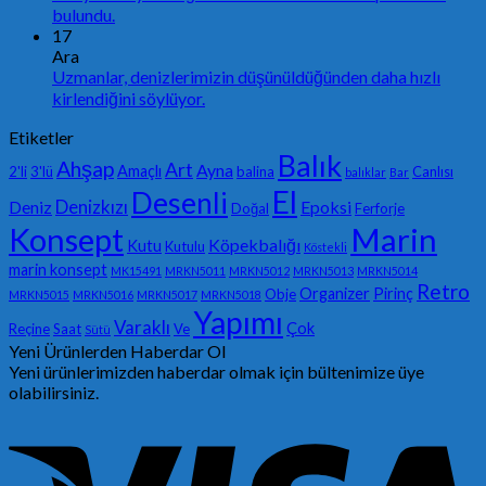
bulundu.
17
Ara
Uzmanlar, denizlerimizin düşünüldüğünden daha hızlı
kirlendiğini söylüyor.
Etiketler
Balık
Ahşap
Art
Ayna
Amaçlı
2'li
3'lü
balina
Canlısı
balıklar
Bar
El
Desenli
Denizkızı
Deniz
Epoksi
Doğal
Ferforje
Konsept
Marin
Köpekbalığı
Kutu
Kutulu
Köstekli
marin konsept
MK15491
MRKN5011
MRKN5012
MRKN5013
MRKN5014
Retro
Organizer
Pirinç
Obje
MRKN5015
MRKN5016
MRKN5017
MRKN5018
Yapımı
Varaklı
Çok
Reçine
Saat
Ve
Sütü
Yeni Ürünlerden Haberdar Ol
Yeni ürünlerimizden haberdar olmak için bültenimize üye
olabilirsiniz.