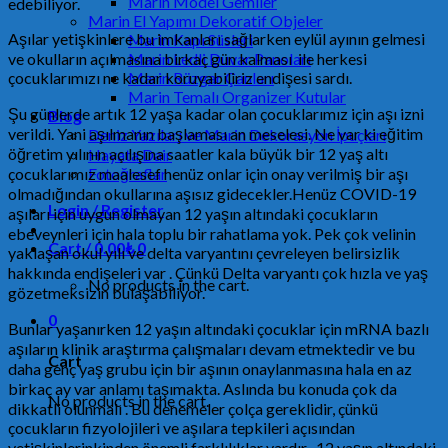
Marin Model Gemiler
edebiliyor.
Marin El Yapımı Dekoratif Objeler
Aşılar yetişkinlere bu imkanları sağlarken eylül ayının gelmesi
Marin Kapı Süsleri
ve okulların açılmasına birkaç gün kalması ile herkesi
Marin Ledli Duvar Panoları
çocuklarımızı ne kadar koruyabiliriz endişesi sardı.
Marin Rüzgar Çanları
Marin Temalı Organizer Kutular
Şu günlerde artık 12 yaşa kadar olan çocuklarımız için aşı izni
Blog
verildi. Yani aşılmanın başlaması an meselesi. Ne var ki eğitim
Deniz Yazıları ve Marin Dekorasyon İpuçları
öğretim yılının açılışına saatler kala büyük bir 12 yaş altı
Hayata Dair
çocuklarımız maalesef henüz onlar için onay verilmiş bir aşı
Fotoğraflar
olmadığından okullarına aşısız gidecekler.Henüz COVID-19
Login / Register
aşıları için uygun olmayan 12 yaşın altındaki çocukların
ebeveynleri için hala toplu bir rahatlama yok. Pek çok velinin
Cart /
0.00
₺
0
yaklaşan okul yılı ve delta varyantını çevreleyen belirsizlik
hakkında endişeleri var . Çünkü Delta varyantı çok hızla ve yaş
No products in the cart.
gözetmeksizin bulaşabiliyor.
0
Bunlar yaşanırken 12 yaşın altındaki çocuklar için mRNA bazlı
aşıların klinik araştırma çalışmaları devam etmektedir ve bu
Cart
daha genç yaş grubu için bir aşının onaylanmasına hala en az
birkaç ay var anlamı taşımakta. Aslında bu konuda çok da
No products in the cart.
dikkatli olunmalı . Bu denemeler çolça gereklidir, çünkü
çocukların fizyolojileri ve aşılara tepkileri açısından
yetişkinlerinkinden önemli farklılıklar vardır . 12 yaşın altındaki