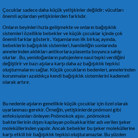
Çocuklar sadece daha küçük yetişkinler değildir; vücutları
önemli açılardan yetişkinlerden farklıdır.
Onların beyinleri hızla gelişmekte ve onların bağışıklık
sistemleri özellikle bebekler ve küçük çocuklar içinde çok
önemli farklar gösterir.. Yaşamlarının ilk birkaç ayında,
bebeklerin bağışıklık sistemleri, hamileliğin sonlarında
annelerinden aldıkları antikorlara plasenta boyunca sahip
olurlar . Bu, yenidoğanların patojenlere nasıl tepki verdiğini
değiştirir ve bazı aşılara karşı daha az bağışıklık tepkisi
oluşturmalarını sağlar. Küçük çocukların bedenleri, annelerinden
korunmaları azaldıkça kendi bağışıklık sistemlerini kademeli
olarak artırır.
Bu nedenle aşıların genellikle küçük çocuklar için özel olarak
uyarlanması gerekir. Örneğin, yetişkinlerde pnömoni gibi
enfeksiyonları önleyen Pnömokok aşısı , pnömokok
bakterilerinin dışını kaplayan polisakkaritler adı verilen şeker
moleküllerinden yapılır. Ancak bebekler bu şeker moleküllerine
karşı etkili bir bağışıklık tepkisi oluşturamazlar. Bu yüzden