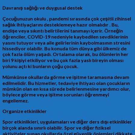
Davranış sağlığı ve duygusal destek
Çocuğunuzun okulu , pandemi sırasında çok çeşitli zihinsel
sağlık ihtiyaçlarını desteklemeye hazır olmalıdır . Bu,
endişe veya sıkıntı belirtilerini tanımayı içerir. Örneğin
öğrenciler, COVID-19 nedeniyle kaybedilen sevdiklerinin
yasını tutuyor veya aile gelirlerinin kaybolmasının stresini
hissediyor olabilir. Bu konuda tüm dünya gibi ülkemiz de
çok fazla ölüm yaşadı. Ortalama olarak, bu ölümlerin her
biri 9 kişiyi etkiliyor ve bu çok fazla yaslı bireyin olması
yolunu açtı ki bunların çoğu çocuk.
Mümkünse okullarda görme ve işitme taramasına devam
edilmelidir. Bu hizmetler, tedaviye ihtiyacı olan çocukların
mümkün olan en kısa sürede belirlenmesine yardımcı olur,
böylece görme veya işitme sorunları öğrenmeyi
engellemez.
Organize etkinlikler
Spor etkinlikleri, uygulamaları ve diğer ders dışı etkinlikler
birçok alanda sınırlı olabilir. Spor ve diğer fiziksel
aktiviteler sunan okullarda özel güvenlik önlemleri dikkate