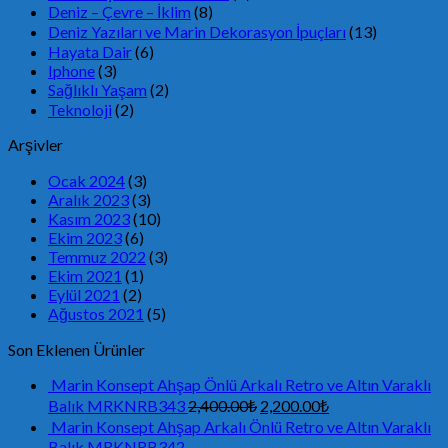
Deniz – Çevre – İklim
(8)
Deniz Yazıları ve Marin Dekorasyon İpuçları
(13)
Hayata Dair
(6)
Iphone
(3)
Sağlıklı Yaşam
(2)
Teknoloji
(2)
Arşivler
Ocak 2024
(3)
Aralık 2023
(3)
Kasım 2023
(10)
Ekim 2023
(6)
Temmuz 2022
(3)
Ekim 2021
(1)
Eylül 2021
(2)
Ağustos 2021
(5)
Son Eklenen Ürünler
Marin Konsept Ahşap Önlü Arkalı Retro ve Altın Varaklı
Balık MRKNRB343
2,400.00
₺
2,200.00
₺
Marin Konsept Ahşap Arkalı Önlü Retro ve Altın Varaklı
Balık MRKNRB342