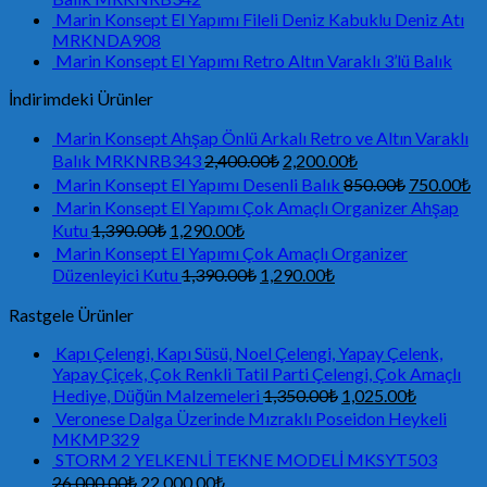
Marin Konsept El Yapımı Fileli Deniz Kabuklu Deniz Atı
MRKNDA908
Marin Konsept El Yapımı Retro Altın Varaklı 3’lü Balık
İndirimdeki Ürünler
Marin Konsept Ahşap Önlü Arkalı Retro ve Altın Varaklı
Balık MRKNRB343
2,400.00
₺
2,200.00
₺
Marin Konsept El Yapımı Desenli Balık
850.00
₺
750.00
₺
Marin Konsept El Yapımı Çok Amaçlı Organizer Ahşap
Kutu
1,390.00
₺
1,290.00
₺
Marin Konsept El Yapımı Çok Amaçlı Organizer
Düzenleyici Kutu
1,390.00
₺
1,290.00
₺
Rastgele Ürünler
Kapı Çelengi, Kapı Süsü, Noel Çelengi, Yapay Çelenk,
Yapay Çiçek, Çok Renkli Tatil Parti Çelengi, Çok Amaçlı
Hediye, Düğün Malzemeleri
1,350.00
₺
1,025.00
₺
Veronese Dalga Üzerinde Mızraklı Poseidon Heykeli
MKMP329
STORM 2 YELKENLİ TEKNE MODELİ MKSYT503
26,000.00
₺
22,000.00
₺