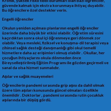
Kronik, yüksek riskli tıbbi durumları olan bazı öğrenciler,
güvende kalmak için ekstra korunmaya ihtiyaç duyabilir.
Bu öğrencilere özel destekler verin.
Engelli öğrenciler
Okulun yeniden açılması planlarının engelli öğrenciler
üzerinde daha büyük bir etkisi olabilir. Öğretim süresini
kaçırdıktan sonra okul içi öğrenmeye geri dönmek zor
olabilir. Veya mesleki, fiziksel ve konuşma-dil terapisi veya
zihinsel sağlık desteği danışmanlığı gibi okul temelli
hizmetlere daha az erişimleri olmuş olabilir . Okullar, her
çocuğun ihtiyaçlarını okula dönmeden önce
Bireyselleştirilmiş Eğitim Programı ile gözden geçirmeli ve
sanal da olsa hizmet sunmalıdır.
Aşılar ve sağlık muayeneleri
Öğrencilerin pandemi sırasında grip aşısı da dahil olmak
üzere tüm aşıları konusunda güncel olmaları özellikle
önemlidir . Doktorlar , pandemi sırasında rutin çocukluk
aşılarında bir düşüş gördü.