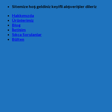
Skip
Sitemize hoş geldiniz keyifli alışverişler dileriz
to
Hakkımızda
content
Ürünlerimiz
Blog
İletişim
Sıkça Sorulanlar
Bülten