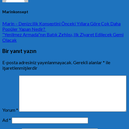
Marinkonsept
Marin – Denizcilik Konseptini Önceki Yıllara Göre Çok Daha
Popüler Yapan Nedir?
”Yenilmez Armada”nın Batık Zırhlısı, Ilk Ziyaret Edilecek Gemi
Olacak
Bir yanıt yazın
E-posta adresiniz yayınlanmayacak.
Gerekli alanlar
*
ile
işaretlenmişlerdir
Yorum
*
Ad
*