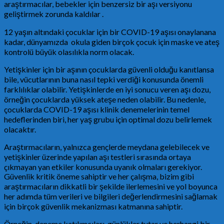
araştırmacılar, bebekler için benzersiz bir aşı versiyonu
geliştirmek zorunda kaldılar .
12 yaşın altındaki çocuklar için bir COVID-19 aşısı onaylanana
kadar, dünyamızda okula giden birçok çocuk için maske ve ateş
kontrolü büyük olasılıkla norm olacak.
Yetişkinler için bir aşının çocuklarda güvenli olduğu kanıtlansa
bile, vücutlarının buna nasıl tepki verdiği konusunda önemli
farklılıklar olabilir. Yetişkinlerde en iyi sonucu veren aşı dozu,
örneğin çocuklarda yüksek ateşe neden olabilir. Bu nedenle,
çocuklarda COVID-19 aşısı klinik denemelerinin temel
hedeflerinden biri, her yaş grubu için optimal dozu belirlemek
olacaktır.
Araştırmacıların, yalnızca gençlerde meydana gelebilecek ve
yetişkinler üzerinde yapılan aşı testleri sırasında ortaya
çıkmayan yan etkiler konusunda uyanık olmaları gerekiyor.
Güvenlik kritik öneme sahiptir ve her çalışma, bizim gibi
araştırmacıların dikkatli bir şekilde ilerlemesini ve yol boyunca
her adımda tüm verileri ve bilgileri değerlendirmesini sağlamak
için birçok güvenlik mekanizması katmanına sahiptir.
Örneğin, deneme katılımcıları günlükler tutar ve herhangi bir