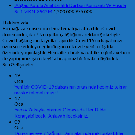
Ahşap Kutulu Anahtarlıklı Dürbün Kumsaati Ve Pusula
Seti MKNI3942M
1,200.00
₺
975.00
₺
Hakkımızda
Bu mağaza konseptini deniz temalı yaratma fikri Covid
döneminde çıktı. Uzun yıllar çalıştığımız reklam şirketiyle
Covid başlangıcında yolları ayırdık. Covid 19 un hayatımızı
uzun süre etkileyeceğini öngörerek evde yeni bir iş fikri
üzerinde yoğunlaştık. Hem aile olarak yapabileceğimiz ve hem
de yaptığımız işten keyif alacağımız bir imalat düşündük.
Son Gelişmeler
19
Oca
Yeni bir COVID-19 dalgasının ortasında hepimiz tekrar
maske takmalı mıyız?
17
Oca
Yapay Zekayla İnternet Olmasa da Her Dilde
Konuşabilecek , Anlayabileceksiniz.
09
Oca
Dünya nereye ? Yağmur Damlalarında mikroplastikler