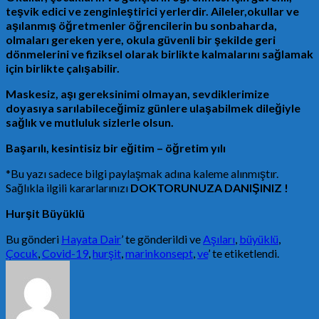
teşvik edici ve zenginleştirici yerlerdir. Aileler,okullar ve
aşılanmış öğretmenler öğrencilerin bu sonbaharda,
olmaları gereken yere, okula güvenli bir şekilde geri
dönmelerini ve fiziksel olarak birlikte kalmalarını sağlamak
için birlikte çalışabilir.
Maskesiz, aşı gereksinimi olmayan, sevdiklerimize
doyasıya sarılabileceğimiz günlere ulaşabilmek dileğiyle
sağlık ve mutluluk sizlerle olsun.
Başarılı, kesintisiz bir eğitim – öğretim yılı
*Bu yazı sadece bilgi paylaşmak adına kaleme alınmıştır.
Sağlıkla ilgili kararlarınızı
DOKTORUNUZA DANIŞINIZ !
Hurşit Büyüklü
Bu gönderi
Hayata Dair
’ te gönderildi ve
Aşıları
,
büyüklü
,
Çocuk
,
Covid-19
,
hurşit
,
marinkonsept
,
ve
’ te etiketlendi.