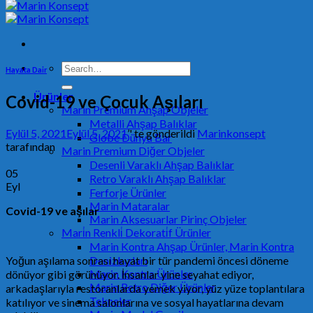
Search
Hayata Dair
for:
Ürünler
Covid-19 ve Çocuk Aşıları
Marin Premium Ahşap Objeler
Metalli Ahşap Balıklar
Eylül 5, 2021
Eylül 5, 2021
’' te gönderildi
Marinkonsept
Globe Dünya Bar
tarafından
Marin Premium Diğer Objeler
Desenli Varaklı Ahşap Balıklar
05
Retro Varaklı Ahşap Balıklar
Eyl
Ferforje Ürünler
Marin Mataralar
Covid-19 ve aşılar
Marin Aksesuarlar Pirinç Objeler
Mari̇n Renkli̇ Dekorati̇f Ürünler
Marin Kontra Ahşap Ürünler, Marin Kontra
Yoğun aşılama sonrası hayat bir tür pandemi öncesi döneme
Denizkızları
Marin Kontra Ürünler
dönüyor gibi görünüyor. İnsanlar yine seyahat ediyor,
Marin Retro Diğer Ürünler
arkadaşlarıyla restoranlarda yemek yiyor, yüz yüze toplantılara
Tekneler
katılıyor ve sinema salonlarına ve sosyal hayatlarına devam