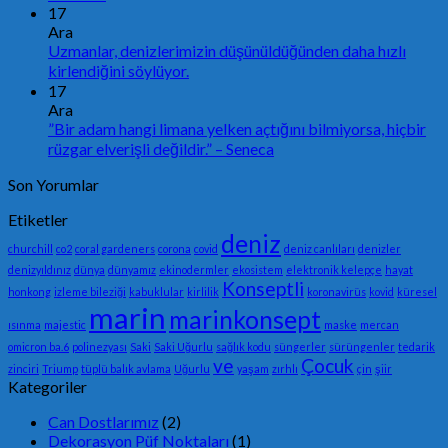
17
Ara
Uzmanlar, denizlerimizin düşünüldüğünden daha hızlı
kirlendiğini söylüyor.
17
Ara
”Bir adam hangi limana yelken açtığını bilmiyorsa, hiçbir
rüzgar elverişli değildir.” – Seneca
Son Yorumlar
Etiketler
deniz
churchill
co2
coral gardeners
corona
covid
deniz canlıları
denizler
denizyıldınız
dünya
dünyamız
ekinodermler
ekosistem
elektronik kelepçe
hayat
Konseptli
honkong
izleme bileziği
kabuklular
kirlilik
koronavirüs
kovid
küresel
marin
marinkonsept
ısınma
majestic
maske
mercan
omicron ba.6
polinezyası
Saki
Saki Uğurlu
sağlık kodu
süngerler
sürüngenler
tedarik
ve
Çocuk
zinciri
Triump
tüplü balık avlama
Uğurlu
yaşam
zırhlı
çin
şiir
Kategoriler
Can Dostlarımız
(2)
Dekorasyon Püf Noktaları
(1)