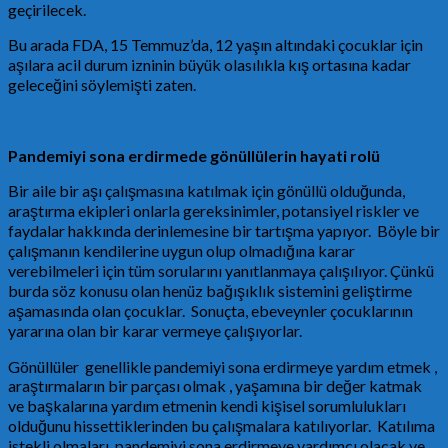
geçirilecek.
Bu arada FDA, 15 Temmuz’da, 12 yaşın altındaki çocuklar için
aşılara acil durum izninin büyük olasılıkla kış ortasına kadar
geleceğini söylemişti zaten.
Pandemiyi sona erdirmede gönüllülerin hayati rolü
Bir aile bir aşı çalışmasına katılmak için gönüllü olduğunda,
araştırma ekipleri onlarla gereksinimler, potansiyel riskler ve
faydalar hakkında derinlemesine bir tartışma yapıyor. Böyle bir
çalışmanın kendilerine uygun olup olmadığına karar
verebilmeleri için tüm sorularını yanıtlanmaya çalışılıyor. Çünkü
burda söz konusu olan henüz bağışıklık sistemini geliştirme
aşamasında olan çocuklar. Sonuçta, ebeveynler çocuklarının
yararına olan bir karar vermeye çalışıyorlar.
Gönüllüler genellikle pandemiyi sona erdirmeye yardım etmek ,
araştırmaların bir parçası olmak , yaşamına bir değer katmak
ve başkalarına yardım etmenin kendi kişisel sorumlulukları
olduğunu hissettiklerinden bu çalışmalara katılıyorlar. Katılıma
istekli olmaları, pandemiyi sona erdirmeye yardımcı olacak ve