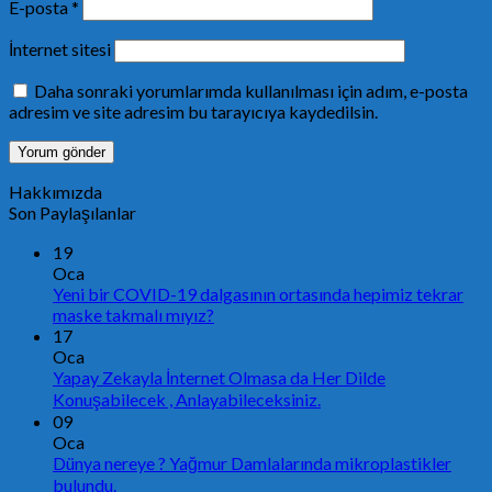
E-posta
*
İnternet sitesi
Daha sonraki yorumlarımda kullanılması için adım, e-posta
adresim ve site adresim bu tarayıcıya kaydedilsin.
Hakkımızda
Son Paylaşılanlar
19
Oca
Yeni bir COVID-19 dalgasının ortasında hepimiz tekrar
maske takmalı mıyız?
17
Oca
Yapay Zekayla İnternet Olmasa da Her Dilde
Konuşabilecek , Anlayabileceksiniz.
09
Oca
Dünya nereye ? Yağmur Damlalarında mikroplastikler
bulundu.