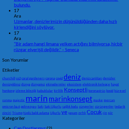
bulundu.
17
Ara
Uzmanlar, denizlerimizin düşünüldüğünden daha hızlı
kirlendiğini söylüyor.
17
Ara
”Bir adam hangi limana yelken açtığını bilmiyorsa, hiçbir
rüzgar elverişli değildir.” – Seneca
Son Yorumlar
Etiketler
deniz
churchill
co2
coral gardeners
corona
covid
deniz canlıları
denizler
denizyıldınız
dünya
dünyamız
ekinodermler
ekosistem
elektronik kelepçe
hayat
Konseptli
honkong
izleme bileziği
kabuklular
kirlilik
koronavirüs
kovid
küresel
marin
marinkonsept
ısınma
majestic
maske
mercan
omicron ba.6
polinezyası
Saki
Saki Uğurlu
sağlık kodu
süngerler
sürüngenler
tedarik
ve
Çocuk
zinciri
Triump
tüplü balık avlama
Uğurlu
yaşam
zırhlı
çin
şiir
Kategoriler
Can Dostlarımız
(2)