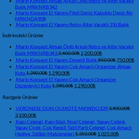
Marin Konsept Ahşap Arkalı Önlü Retro ve Altın Varaklı
Balık MRKNRB342
Marin Konsept El Yapımı Fileli Deniz Kabuklu Deniz Atı
MRKNDA908
Marin Konsept El Yapımı Retro Altın Varaklı 3’lü Balık
İndirimdeki Ürünler
Marin Konsept Ahşap Önlü Arkalı Retro ve Altın Varaklı
Balık MRKNRB343
2,400.00
₺
2,200.00
₺
Marin Konsept El Yapımı Desenli Balık
850.00
₺
750.00
₺
Marin Konsept El Yapımı Çok Amaçlı Organizer Ahşap
Kutu
1,390.00
₺
1,290.00
₺
Marin Konsept El Yapımı Çok Amaçlı Organizer
Düzenleyici Kutu
1,390.00
₺
1,290.00
₺
Rastgele Ürünler
VERONESE DON QUIXOTE MKWDQ339
3,900.00
₺
3,100.00
₺
Kapı Çelengi, Kapı Süsü, Noel Çelengi, Yapay Çelenk,
Yapay Çiçek, Çok Renkli Tatil Parti Çelengi, Çok Amaçlı
Hediye, Düğün Malzemeleri
1,350.00
₺
1,025.00
₺