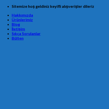
Skip
Sitemize hoş geldiniz keyifli alışverişler dileriz
to
Hakkımızda
content
Ürünlerimiz
Blog
İletişim
Sıkça Sorulanlar
Bülten