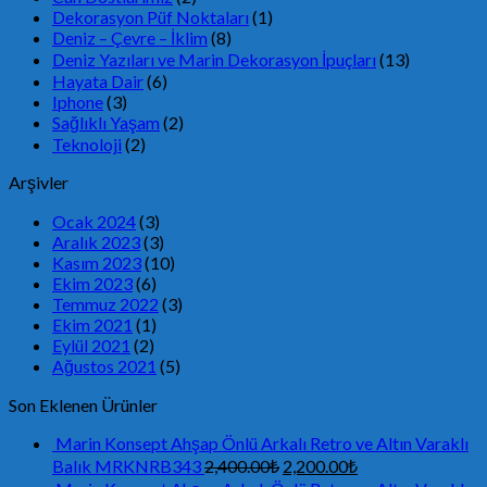
Dekorasyon Püf Noktaları
(1)
Deniz – Çevre – İklim
(8)
Deniz Yazıları ve Marin Dekorasyon İpuçları
(13)
Hayata Dair
(6)
Iphone
(3)
Sağlıklı Yaşam
(2)
Teknoloji
(2)
Arşivler
Ocak 2024
(3)
Aralık 2023
(3)
Kasım 2023
(10)
Ekim 2023
(6)
Temmuz 2022
(3)
Ekim 2021
(1)
Eylül 2021
(2)
Ağustos 2021
(5)
Son Eklenen Ürünler
Marin Konsept Ahşap Önlü Arkalı Retro ve Altın Varaklı
Balık MRKNRB343
2,400.00
₺
2,200.00
₺