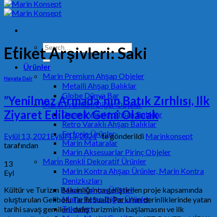
Search
Etiket Arşivleri:
Saki
for:
Ürünler
Marin Premium Ahşap Objeler
Hayata Dair
Metalli Ahşap Balıklar
Globe Dünya Bar
”Yenilmez Armada”nın Batık Zırhlısı, Ilk
Marin Premium Diğer Objeler
Ziyaret Edilecek Gemi Olacak
Desenli Varaklı Ahşap Balıklar
Retro Varaklı Ahşap Balıklar
Ferforje Ürünler
Eylül 13, 2021
Eylül 13, 2021
’' te gönderildi
Marinkonsept
Marin Mataralar
tarafından
Marin Aksesuarlar Pirinç Objeler
Mari̇n Renkli̇ Dekorati̇f Ürünler
13
Marin Kontra Ahşap Ürünler, Marin Kontra
Eyl
Denizkızları
Kültür ve Turizm Bakanlığı’nca geliştirilen proje kapsamında
Marin Kontra Ürünler
Marin Retro Diğer Ürünler
oluşturulan Gelibolu Tarihi Sualtı Parkı’nın derinliklerinde yatan
Tekneler
tarihi savaş gemileri, dalış turizminin başlamasını ve ilk