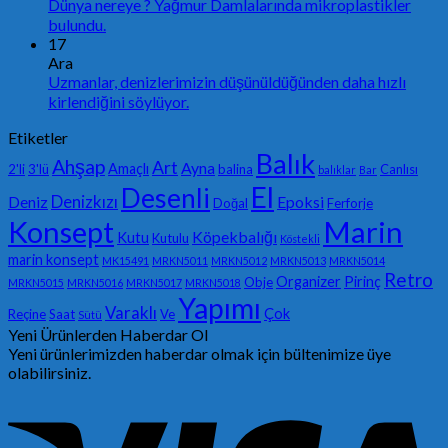
Dünya nereye ? Yağmur Damlalarında mikroplastikler
bulundu.
17
Ara
Uzmanlar, denizlerimizin düşünüldüğünden daha hızlı
kirlendiğini söylüyor.
Etiketler
Balık
Ahşap
Art
Ayna
Amaçlı
2'li
3'lü
balina
Canlısı
balıklar
Bar
El
Desenli
Denizkızı
Deniz
Epoksi
Doğal
Ferforje
Konsept
Marin
Köpekbalığı
Kutu
Kutulu
Köstekli
marin konsept
MK15491
MRKN5011
MRKN5012
MRKN5013
MRKN5014
Retro
Organizer
Pirinç
Obje
MRKN5015
MRKN5016
MRKN5017
MRKN5018
Yapımı
Varaklı
Çok
Reçine
Saat
Ve
Sütü
Yeni Ürünlerden Haberdar Ol
Yeni ürünlerimizden haberdar olmak için bültenimize üye
olabilirsiniz.