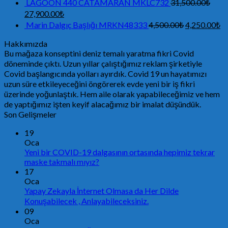
LAGOON 440 CATAMARAN MKLC732
31,500.00
₺
27,900.00
₺
Marin Dalgıç Başlığı MRKN48333
4,500.00
₺
4,250.00
₺
Hakkımızda
Bu mağaza konseptini deniz temalı yaratma fikri Covid
döneminde çıktı. Uzun yıllar çalıştığımız reklam şirketiyle
Covid başlangıcında yolları ayırdık. Covid 19 un hayatımızı
uzun süre etkileyeceğini öngörerek evde yeni bir iş fikri
üzerinde yoğunlaştık. Hem aile olarak yapabileceğimiz ve hem
de yaptığımız işten keyif alacağımız bir imalat düşündük.
Son Gelişmeler
19
Oca
Yeni bir COVID-19 dalgasının ortasında hepimiz tekrar
maske takmalı mıyız?
17
Oca
Yapay Zekayla İnternet Olmasa da Her Dilde
Konuşabilecek , Anlayabileceksiniz.
09
Oca