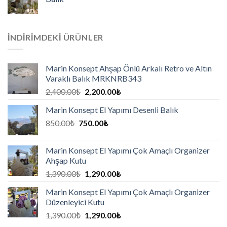
İNDIRIMDEKI ÜRÜNLER
Marin Konsept Ahşap Önlü Arkalı Retro ve Altın
Varaklı Balık MRKNRB343
2,400.00
₺
2,200.00
₺
Marin Konsept El Yapımı Desenli Balık
850.00
₺
750.00
₺
Marin Konsept El Yapımı Çok Amaçlı Organizer
Ahşap Kutu
1,390.00
₺
1,290.00
₺
Marin Konsept El Yapımı Çok Amaçlı Organizer
Düzenleyici Kutu
1,390.00
₺
1,290.00
₺