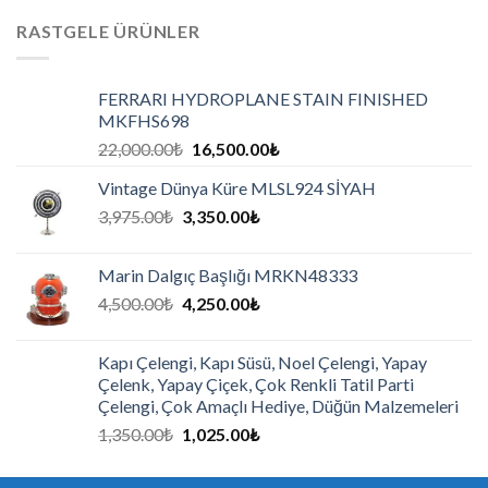
RASTGELE ÜRÜNLER
FERRARI HYDROPLANE STAIN FINISHED
MKFHS698
22,000.00
₺
16,500.00
₺
Vintage Dünya Küre MLSL924 SİYAH
3,975.00
₺
3,350.00
₺
Marin Dalgıç Başlığı MRKN48333
4,500.00
₺
4,250.00
₺
Kapı Çelengi, Kapı Süsü, Noel Çelengi, Yapay
Çelenk, Yapay Çiçek, Çok Renkli Tatil Parti
Çelengi, Çok Amaçlı Hediye, Düğün Malzemeleri
1,350.00
₺
1,025.00
₺