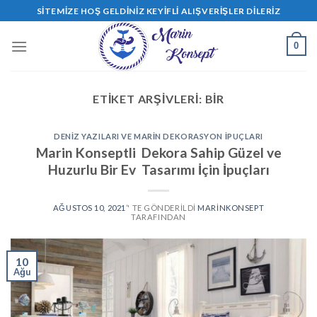
Skip
SITEMIZE HOŞ GELDINIZ KEYIFLI ALIŞVERIŞLER DILERIZ
to
content
0
ETIKET ARŞIVLERI:
BIR
DENIZ YAZILARI VE MARIN DEKORASYON İPUÇLARI
Marin Konseptli Dekora Sahip Güzel ve
Huzurlu Bir Ev Tasarımı İçin İpuçları
AĞUSTOS 10, 2021
’' TE GÖNDERILDI
MARINKONSEPT
TARAFINDAN
10
Ağu