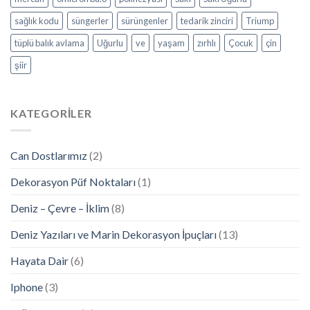
sağlık kodu
süngerler
sürüngenler
tedarik zinciri
Triump
tüplü balık avlama
Uğurlu
ve
yaşam
zırhlı
Çocuk
çin
şiir
KATEGORILER
Can Dostlarımız
(2)
Dekorasyon Püf Noktaları
(1)
Deniz – Çevre – İklim
(8)
Deniz Yazıları ve Marin Dekorasyon İpuçları
(13)
Hayata Dair
(6)
Iphone
(3)