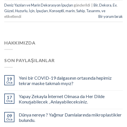
Deniz Yazıları ve Marin Dekorasyon İpuçları
gönderildi
|
Bir
,
Dekora
,
Ev
,
Güzel
,
Huzurlu
,
İçin
,
İpuçları
,
Konseptli
,
marin
,
Sahip
,
Tasarımı
,
ve
etiketlendi
Bir yorum bırak
HAKKIMIZDA
SON PAYLAŞILANLAR
Yeni bir COVID-19 dalgasının ortasında hepimiz
19
Oca
tekrar maske takmalı mıyız?
Yapay Zekayla İnternet Olmasa da Her Dilde
17
Oca
Konuşabilecek , Anlayabileceksiniz.
Dünya nereye ? Yağmur Damlalarında mikroplastikler
09
Oca
bulundu.