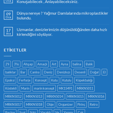
Oca
Konuşabilecek , Anlayabileceksiniz.
Dünya nereye ? Yağmur Damlalarında mikroplastikler
09
Oca
bulundu.
Uzmanlar, denizlerimizin düşünüldüğünden daha hızlı
17
Ara
kirlendiğini söylüyor.
ETIKETLER
2'li
3'lü
Ahşap
Amaçlı
Art
Ayna
balina
Balık
balıklar
Bar
Canlısı
Deniz
Denizkızı
Desenli
Doğal
El
Epoksi
Ferforje
Konsept
Kutu
Kutulu
Köpekbalığı
Köstekli
Marin
marin konsept
MK15491
MRKN5011
MRKN5012
MRKN5013
MRKN5014
MRKN5015
MRKN5016
MRKN5017
MRKN5018
Obje
Organizer
Pirinç
Retro
Reçine
Saat
Sütü
Varaklı
Ve
Yapımı
Çok