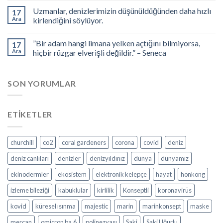
Uzmanlar, denizlerimizin düşünüldüğünden daha hızlı
17
Ara
kirlendiğini söylüyor.
”Bir adam hangi limana yelken açtığını bilmiyorsa,
17
Ara
hiçbir rüzgar elverişli değildir.” – Seneca
SON YORUMLAR
ETIKETLER
churchill
co2
coral gardeners
corona
covid
deniz
deniz canlıları
denizler
denizyıldınız
dünya
dünyamız
ekinodermler
ekosistem
elektronik kelepçe
hayat
honkong
izleme bileziği
kabuklular
kirlilik
Konseptli
koronavirüs
kovid
küresel ısınma
majestic
marin
marinkonsept
maske
mercan
omicron ba.6
polinezyası
Saki
Saki Uğurlu