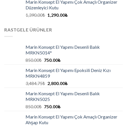
Marin Konsept El Yapımı Çok Amaçlı Organizer
Düzenleyici Kutu
1,390.00
₺
1,290.00
₺
RASTGELE ÜRÜNLER
Marin Konsept El Yapımı Desenli Balık
MRKN5014*
850.00
₺
750.00
₺
Marin Konsept El Yapımı Epoksili Deniz Kızı
MRKN4859
3,484.75
₺
2,800.00
₺
Marin Konsept El Yapımı Desenli Balık
MRKN5025
850.00
₺
750.00
₺
Marin Konsept El Yapımı Çok Amaçlı Organizer
Ahşap Kutu