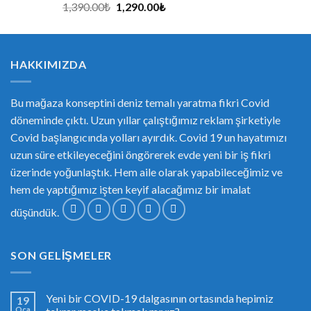
1,390.00
₺
1,290.00
₺
HAKKIMIZDA
Bu mağaza konseptini deniz temalı yaratma fikri Covid
döneminde çıktı. Uzun yıllar çalıştığımız reklam şirketiyle
Covid başlangıcında yolları ayırdık. Covid 19 un hayatımızı
uzun süre etkileyeceğini öngörerek evde yeni bir iş fikri
üzerinde yoğunlaştık. Hem aile olarak yapabileceğimiz ve
hem de yaptığımız işten keyif alacağımız bir imalat
düşündük.
SON GELIŞMELER
Yeni bir COVID-19 dalgasının ortasında hepimiz
19
Oca