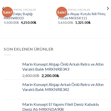
MARIN PIRINÇ ÜRÜNLER
MARIN PIRINÇ ÜRÜNLER
Sale!
Sale!
Marin Dalgıç Başlığı
Vintage Ahşap Kutulu İkili Pirinç
MRKN48333
Pusula MKKSK111
4,500.00
₺
4,250.00
₺
1,650.00
₺
1,325.00
₺
SON EKLENEN ÜRÜNLER
Marin Konsept Ahşap Önlü Arkalı Retro ve Altın
Varaklı Balık MRKNRB343
2,400.00
₺
2,200.00
₺
Marin Konsept Ahşap Arkalı Önlü Retro ve Altın
Varaklı Balık MRKNRB342
Marin Konsept El Yapımı Fileli Deniz Kabuklu
Deniz Atı MRKNDA908