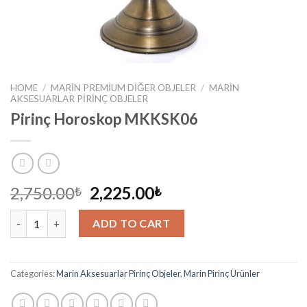
HOME
/
MARIN PREMIUM DIĞER OBJELER
/
MARIN
AKSESUARLAR PIRINÇ OBJELER
Pirinç Horoskop MKKSK06
2,750.00
2,225.00
₺
₺
Pirinç Horoskop MKKSK06 quantity
ADD TO CART
Categories:
Marin Aksesuarlar Pirinç Objeler
,
Marin Pirinç Ürünler