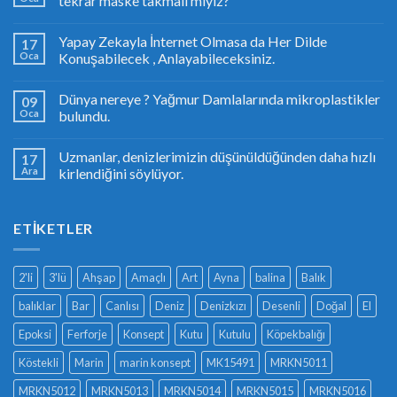
tekrar maske takmalı mıyız?
Yapay Zekayla İnternet Olmasa da Her Dilde
17
Oca
Konuşabilecek , Anlayabileceksiniz.
Dünya nereye ? Yağmur Damlalarında mikroplastikler
09
Oca
bulundu.
Uzmanlar, denizlerimizin düşünüldüğünden daha hızlı
17
Ara
kirlendiğini söylüyor.
ETIKETLER
2'li
3'lü
Ahşap
Amaçlı
Art
Ayna
balina
Balık
balıklar
Bar
Canlısı
Deniz
Denizkızı
Desenli
Doğal
El
Epoksi
Ferforje
Konsept
Kutu
Kutulu
Köpekbalığı
Köstekli
Marin
marin konsept
MK15491
MRKN5011
MRKN5012
MRKN5013
MRKN5014
MRKN5015
MRKN5016