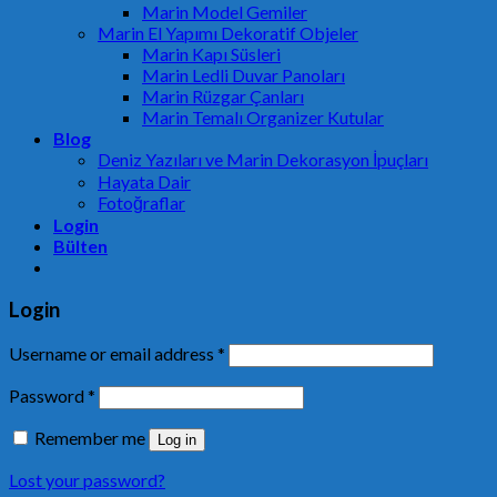
Marin Model Gemiler
Marin El Yapımı Dekoratif Objeler
Marin Kapı Süsleri
Marin Ledli Duvar Panoları
Marin Rüzgar Çanları
Marin Temalı Organizer Kutular
Blog
Deniz Yazıları ve Marin Dekorasyon İpuçları
Hayata Dair
Fotoğraflar
Login
Bülten
Login
Username or email address
*
Password
*
Remember me
Log in
Lost your password?