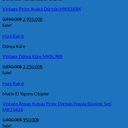
Vintage Pirinç Ayaklı Dürbün MKKSK84
3,450.00
₺
2,925.00
₺
Sale!
Hızlı Bakış
Dünya Küre
Vintage Dünya Küre MKSL988
2,850.00
₺
2,250.00
₺
Sale!
Hızlı Bakış
Marin El Yapımı Objeler
Vintage Ahşap Kutulu Pirinç Dürbün Pusula Büyüteç Seti
MK15424
1,400.00
₺
950.00
₺
Sale!