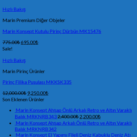
Hızlı Bakış
Marin Premium Diğer Objeler
Marin Konsept Kutulu Pirinç Dürbün MK15476
775.00
₺
695.00
₺
Sale!
Hızlı Bakış
Marin Pirinç Ürünler
Pirinç Filika Pusulası MKKSK335
12,000.00
₺
9,250.00
₺
Son Eklenen Ürünler
Marin Konsept Ahşap Önlü Arkalı Retro ve Altın Varaklı
Balık MRKNRB343
2,400.00
₺
2,200.00
₺
Marin Konsept Ahşap Arkalı Önlü Retro ve Altın Varaklı
Balık MRKNRB342
Marin Konsept El Yapımı Fileli Deniz Kabuklu Deniz Atı