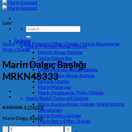
Sale!
Search
for:
Ürünler
Home
/
Marin Premium Diğer Objeler
/
Marin Aksesuarlar
Marin Premium Ahşap Objeler
Pirinç Objeler
Metalli Ahşap Balıklar
Globe Dünya Bar
Marin Dalgıç Başlığı
Marin Premium Diğer Objeler
Desenli Varaklı Ahşap Balıklar
MRKN48333
Retro Varaklı Ahşap Balıklar
Ferforje Ürünler
Marin Mataralar
Marin Aksesuarlar Pirinç Objeler
Mari̇n Renkli̇ Dekorati̇f Ürünler
Marin Kontra Ahşap Ürünler, Marin Kontra
4,500.00
₺
4,250.00
₺
Denizkızları
Marin Kontra Ürünler
Marin Dalgıç Başlığı
Marin Retro Diğer Ürünler
Tekneler
Marin