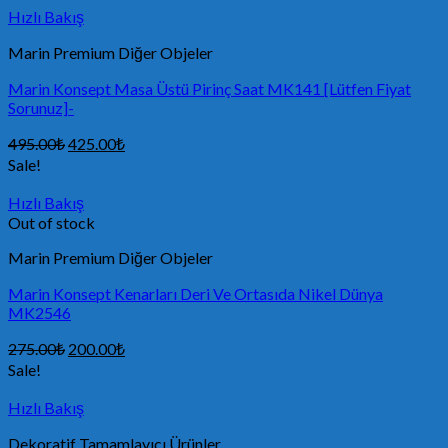
Hızlı Bakış
Marin Premium Diğer Objeler
Marin Konsept Masa Üstü Pirinç Saat MK141 [Lütfen Fiyat
Sorunuz]-
495.00
₺
425.00
₺
Sale!
Hızlı Bakış
Out of stock
Marin Premium Diğer Objeler
Marin Konsept Kenarları Deri Ve Ortasıda Nikel Dünya
MK2546
275.00
₺
200.00
₺
Sale!
Hızlı Bakış
Dekoratif Tamamlayıcı Ürünler