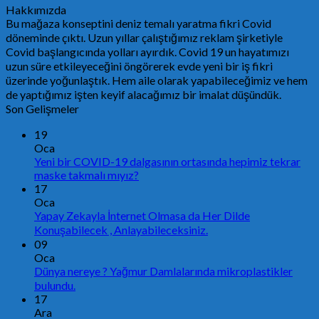
Hakkımızda
Bu mağaza konseptini deniz temalı yaratma fikri Covid
döneminde çıktı. Uzun yıllar çalıştığımız reklam şirketiyle
Covid başlangıcında yolları ayırdık. Covid 19 un hayatımızı
uzun süre etkileyeceğini öngörerek evde yeni bir iş fikri
üzerinde yoğunlaştık. Hem aile olarak yapabileceğimiz ve hem
de yaptığımız işten keyif alacağımız bir imalat düşündük.
Son Gelişmeler
19
Oca
Yeni bir COVID-19 dalgasının ortasında hepimiz tekrar
maske takmalı mıyız?
17
Oca
Yapay Zekayla İnternet Olmasa da Her Dilde
Konuşabilecek , Anlayabileceksiniz.
09
Oca
Dünya nereye ? Yağmur Damlalarında mikroplastikler
bulundu.
17
Ara