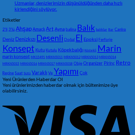
Uzmanlar, denizlerimizin düşünüldüğünden daha hızlı
kirlendiğini söylüyor.
Etiketler
Balık
Ahşap
Art
Ayna
Amaçlı
2'li
3'lü
balina
Canlısı
balıklar
Bar
El
Desenli
Denizkızı
Deniz
Epoksi
Doğal
Ferforje
Konsept
Marin
Köpekbalığı
Kutu
Kutulu
Köstekli
marin konsept
MK15491
MRKN5011
MRKN5012
MRKN5013
MRKN5014
Retro
Organizer
Pirinç
Obje
MRKN5015
MRKN5016
MRKN5017
MRKN5018
Yapımı
Varaklı
Çok
Reçine
Saat
Ve
Sütü
Yeni Ürünlerden Haberdar Ol
Yeni ürünlerimizden haberdar olmak için bültenimize üye
olabilirsiniz.