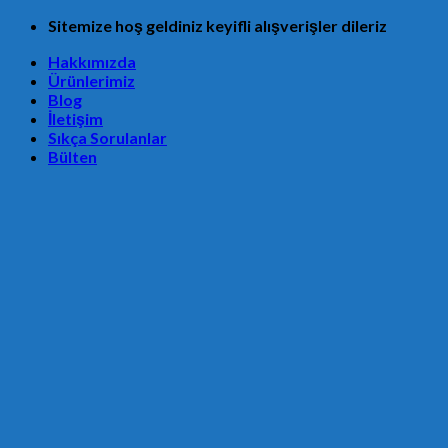
Skip
Sitemize hoş geldiniz keyifli alışverişler dileriz
to
Hakkımızda
content
Ürünlerimiz
Blog
İletişim
Sıkça Sorulanlar
Bülten