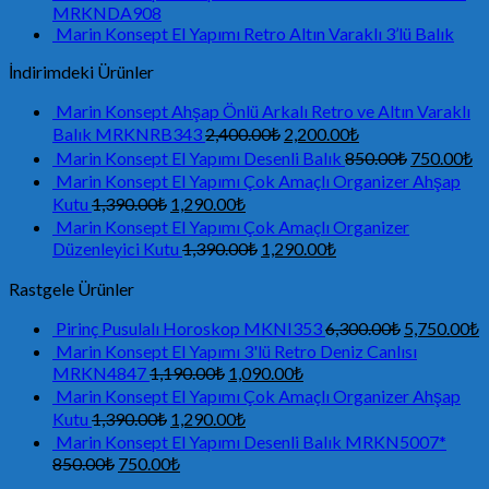
MRKNDA908
Marin Konsept El Yapımı Retro Altın Varaklı 3’lü Balık
İndirimdeki Ürünler
Marin Konsept Ahşap Önlü Arkalı Retro ve Altın Varaklı
Balık MRKNRB343
2,400.00
₺
2,200.00
₺
Marin Konsept El Yapımı Desenli Balık
850.00
₺
750.00
₺
Marin Konsept El Yapımı Çok Amaçlı Organizer Ahşap
Kutu
1,390.00
₺
1,290.00
₺
Marin Konsept El Yapımı Çok Amaçlı Organizer
Düzenleyici Kutu
1,390.00
₺
1,290.00
₺
Rastgele Ürünler
Pirinç Pusulalı Horoskop MKNI353
6,300.00
₺
5,750.00
₺
Marin Konsept El Yapımı 3'lü Retro Deniz Canlısı
MRKN4847
1,190.00
₺
1,090.00
₺
Marin Konsept El Yapımı Çok Amaçlı Organizer Ahşap
Kutu
1,390.00
₺
1,290.00
₺
Marin Konsept El Yapımı Desenli Balık MRKN5007*
850.00
₺
750.00
₺