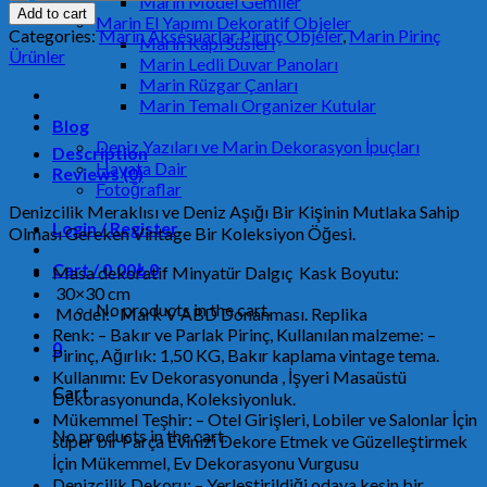
Marin Model Gemiler
Dalgıç
Add to cart
Marin El Yapımı Dekoratif Objeler
Başlığı
Categories:
Marin Aksesuarlar Pirinç Objeler
,
Marin Pirinç
Marin Kapı Süsleri
MRKN48333
Ürünler
Marin Ledli Duvar Panoları
quantity
Marin Rüzgar Çanları
Marin Temalı Organizer Kutular
Blog
Deniz Yazıları ve Marin Dekorasyon İpuçları
Description
Hayata Dair
Reviews (0)
Fotoğraflar
Denizcilik Meraklısı ve Deniz Aşığı Bir Kişinin Mutlaka Sahip
Login / Register
Olması Gereken Vintage Bir Koleksiyon Öğesi.
Cart /
0.00
₺
0
Masa dekoratif Minyatür Dalgıç Kask Boyutu:
30×30 cm
No products in the cart.
Model:- Mark V ABD Donanması. Replika
Renk: – Bakır ve Parlak Pirinç, Kullanılan malzeme: –
0
Pirinç, Ağırlık: 1,50 KG, Bakır kaplama vintage tema.
Kullanımı: Ev Dekorasyonunda , İşyeri Masaüstü
Cart
Dekorasyonunda, Koleksiyonluk.
Mükemmel Teşhir: – Otel Girişleri, Lobiler ve Salonlar İçin
No products in the cart.
süper bir Parça Evinizi Dekore Etmek ve Güzelleştirmek
İçin Mükemmel, Ev Dekorasyonu Vurgusu
Denizcilik Dekoru: – Yerleştirildiği odaya kesin bir