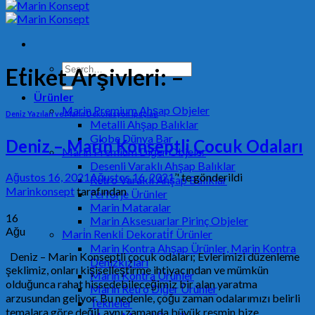
Search
Etiket Arşivleri:
–
for:
Ürünler
Marin Premium Ahşap Objeler
Deniz Yazıları ve Marin Dekorasyon İpuçları
Metalli Ahşap Balıklar
Globe Dünya Bar
Deniz – Marin Konseptli Çocuk Odaları
Marin Premium Diğer Objeler
Desenli Varaklı Ahşap Balıklar
Ağustos 16, 2021
Ağustos 16, 2021
’' te gönderildi
Retro Varaklı Ahşap Balıklar
Marinkonsept
tarafından
Ferforje Ürünler
Marin Mataralar
16
Marin Aksesuarlar Pirinç Objeler
Ağu
Mari̇n Renkli̇ Dekorati̇f Ürünler
Marin Kontra Ahşap Ürünler, Marin Kontra
Deniz – Marin Konseptli çocuk odaları; Evlerimizi düzenleme
Denizkızları
şeklimiz, onları kişiselleştirme ihtiyacından ve mümkün
Marin Kontra Ürünler
olduğunca rahat hissedebileceğimiz bir alan yaratma
Marin Retro Diğer Ürünler
arzusundan geliyor. Bu nedenle, çoğu zaman odalarımızı belirli
Tekneler
temalara göre değil, aynı zamanda büyük resmin bize