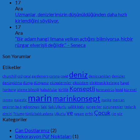
17
Ara
Uzmanlar, denizlerimizin düşünüldüğünden daha hızlı
kirlendiğini söylüyor.
17
Ara
”Bir adam hangi limana yelken açtığını bilmiyorsa, hiçbir
rüzgar elverişli değildir.” – Seneca
Son Yorumlar
Etiketler
deniz
churchill
co2
coral gardeners
corona
covid
deniz canlıları
denizler
denizyıldınız
dünya
dünyamız
ekinodermler
ekosistem
elektronik kelepçe
hayat
Konseptli
honkong
izleme bileziği
kabuklular
kirlilik
koronavirüs
kovid
küresel
marin
marinkonsept
ısınma
majestic
maske
mercan
omicron ba.6
polinezyası
Saki
Saki Uğurlu
sağlık kodu
süngerler
sürüngenler
tedarik
ve
Çocuk
zinciri
Triump
tüplü balık avlama
Uğurlu
yaşam
zırhlı
çin
şiir
Kategoriler
Can Dostlarımız
(2)
Dekorasyon Püf Noktaları
(1)