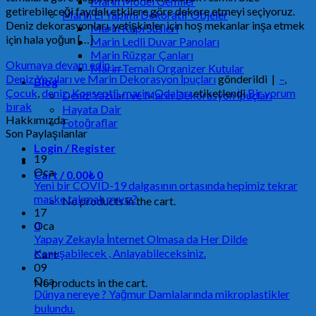
Marin Model Gemiler
getirebileceği faydalı etkilere göre dekore etmeyi seçiyoruz.
Marin El Yapımı Dekoratif Objeler
Deniz dekorasyonları, yetişkinler için hoş mekanlar inşa etmek
Marin Kapı Süsleri
için hala yoğun […]
Marin Ledli Duvar Panoları
Marin Rüzgar Çanları
Okumaya devam edin
→
Marin Temalı Organizer Kutular
Deniz Yazıları ve Marin Dekorasyon İpuçları
gönderildi
|
–
,
Blog
Çocuk
,
deniz
,
Konseptli
,
marin
,
Odaları
etiketlendi
Bir yorum
Deniz Yazıları ve Marin Dekorasyon İpuçları
bırak
Hayata Dair
Hakkımızda
Fotoğraflar
Son Paylaşılanlar
Login / Register
19
Oca
Cart /
0.00
₺
0
Yeni bir COVID-19 dalgasının ortasında hepimiz tekrar
maske takmalı mıyız?
No products in the cart.
17
Oca
0
Yapay Zekayla İnternet Olmasa da Her Dilde
Konuşabilecek , Anlayabileceksiniz.
Cart
09
Oca
No products in the cart.
Dünya nereye ? Yağmur Damlalarında mikroplastikler
bulundu.