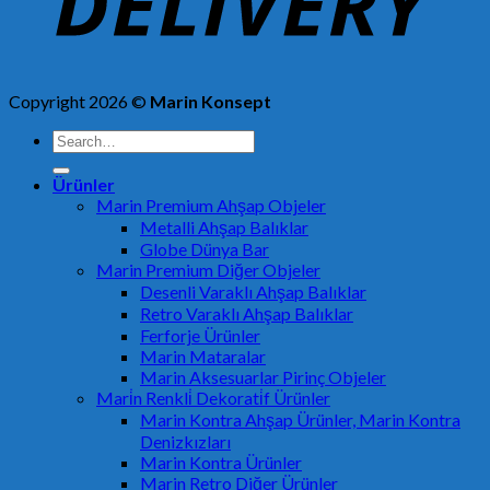
Copyright 2026 ©
Marin Konsept
Search
for:
Ürünler
Marin Premium Ahşap Objeler
Metalli Ahşap Balıklar
Globe Dünya Bar
Marin Premium Diğer Objeler
Desenli Varaklı Ahşap Balıklar
Retro Varaklı Ahşap Balıklar
Ferforje Ürünler
Marin Mataralar
Marin Aksesuarlar Pirinç Objeler
Mari̇n Renkli̇ Dekorati̇f Ürünler
Marin Kontra Ahşap Ürünler, Marin Kontra
Denizkızları
Marin Kontra Ürünler
Marin Retro Diğer Ürünler