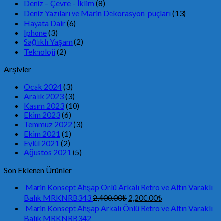
Deniz – Çevre – İklim
(8)
Deniz Yazıları ve Marin Dekorasyon İpuçları
(13)
Hayata Dair
(6)
Iphone
(3)
Sağlıklı Yaşam
(2)
Teknoloji
(2)
Arşivler
Ocak 2024
(3)
Aralık 2023
(3)
Kasım 2023
(10)
Ekim 2023
(6)
Temmuz 2022
(3)
Ekim 2021
(1)
Eylül 2021
(2)
Ağustos 2021
(5)
Son Eklenen Ürünler
Marin Konsept Ahşap Önlü Arkalı Retro ve Altın Varaklı
Balık MRKNRB343
2,400.00
₺
2,200.00
₺
Marin Konsept Ahşap Arkalı Önlü Retro ve Altın Varaklı
Balık MRKNRB342