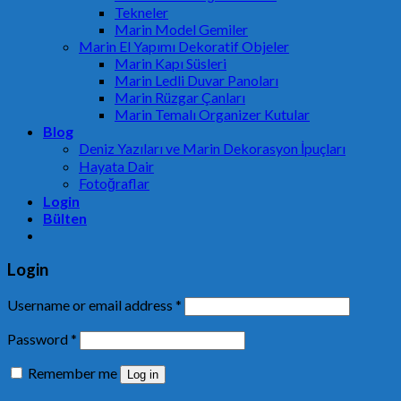
Tekneler
Marin Model Gemiler
Marin El Yapımı Dekoratif Objeler
Marin Kapı Süsleri
Marin Ledli Duvar Panoları
Marin Rüzgar Çanları
Marin Temalı Organizer Kutular
Blog
Deniz Yazıları ve Marin Dekorasyon İpuçları
Hayata Dair
Fotoğraflar
Login
Bülten
Login
Username or email address
*
Password
*
Remember me
Log in