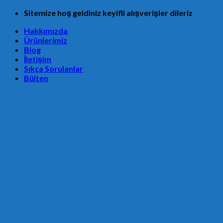
Skip
Sitemize hoş geldiniz keyifli alışverişler dileriz
to
Hakkımızda
content
Ürünlerimiz
Blog
İletişim
Sıkça Sorulanlar
Bülten