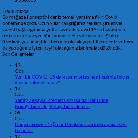
Hakkımızda
Bu mağaza konseptini deniz temalı yaratma fikri Covid
döneminde çıktı. Uzun yıllar çalıştığımız reklam şirketiyle
Covid başlangıcında yolları ayırdık. Covid 19 un hayatımızı
uzun süre etkileyeceğini öngörerek evde yeni bir iş fikri
üzerinde yoğunlaştık. Hem aile olarak yapabileceğimiz ve hem
de yaptığımız işten keyif alacağımız bir imalat düşündük.
Son Gelişmeler
19
Oca
Yeni bir COVID-19 dalgasının ortasında hepimiz tekrar
maske takmalı mıyız?
17
Oca
Yapay Zekayla İnternet Olmasa da Her Dilde
Konuşabilecek , Anlayabileceksiniz.
09
Oca
Dünya nereye ? Yağmur Damlalarında mikroplastikler
bulundu.
17