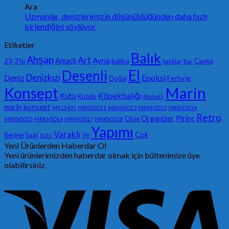
Ara
Uzmanlar, denizlerimizin düşünüldüğünden daha hızlı
kirlendiğini söylüyor.
Etiketler
Balık
Ahşap
Art
Ayna
Amaçlı
2'li
3'lü
balina
Canlısı
balıklar
Bar
El
Desenli
Denizkızı
Deniz
Epoksi
Doğal
Ferforje
Konsept
Marin
Köpekbalığı
Kutu
Kutulu
Köstekli
marin konsept
MK15491
MRKN5011
MRKN5012
MRKN5013
MRKN5014
Retro
Organizer
Pirinç
Obje
MRKN5015
MRKN5016
MRKN5017
MRKN5018
Yapımı
Varaklı
Çok
Reçine
Saat
Ve
Sütü
Yeni Ürünlerden Haberdar Ol
Yeni ürünlerimizden haberdar olmak için bültenimize üye
olabilirsiniz.