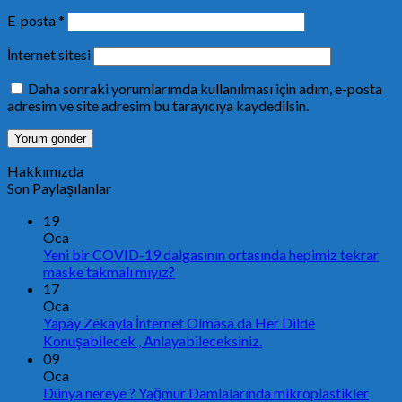
E-posta
*
İnternet sitesi
Daha sonraki yorumlarımda kullanılması için adım, e-posta
adresim ve site adresim bu tarayıcıya kaydedilsin.
Hakkımızda
Son Paylaşılanlar
19
Oca
Yeni bir COVID-19 dalgasının ortasında hepimiz tekrar
maske takmalı mıyız?
17
Oca
Yapay Zekayla İnternet Olmasa da Her Dilde
Konuşabilecek , Anlayabileceksiniz.
09
Oca
Dünya nereye ? Yağmur Damlalarında mikroplastikler