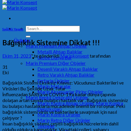
Search
Sağlıklı Yaşam
for:
Ürünler
Bağışıklık Sistemine Dikkat !!!
Marin Premium Ahşap Objeler
Metalli Ahşap Balıklar
Ekim 31, 2023
’' te gönderildi
Marinkonsept
tarafından
Globe Dünya Bar
Marin Premium Diğer Objeler
31
Desenli Varaklı Ahşap Balıklar
Eki
Retro Varaklı Ahşap Balıklar
Ferforje Ürünler
Bağışıklık Sistemi Eksiksiz Kılavuz: Vücudunuz Bakterileri ve
Marin Mataralar
Virüsleri Bu Şekilde Uzak Tutar
Marin Aksesuarlar Pirinç Objeler
İnfluenzadan SARS’a ve COVID-19’a kadar dünya çapında
Mari̇n Renkli̇ Dekorati̇f Ürünler
dolaşan artan sayıda bulaşıcı hastalık var . Bağışıklık sisteminiz
Marin Kontra Ahşap Ürünler, Marin Kontra
bu bulaşıcı hastalıklarla mücadelede önemli bir rol oynar. Peki
Denizkızları
bağışıklık sistemi virüs ve bakterilerle savaşmak için nasıl
Marin Kontra Ürünler
çalışıyor ?
Marin Retro Diğer Ürünler
İnsan bağışıklık sistemi, çeşitli bağışıklık hücrelerinin dahil
Tekneler
olduğu oldukça karmaşıktır. Vücuttaki rolleri, yabancı