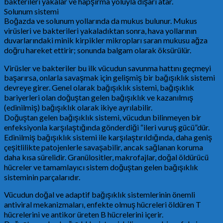
bakterileri yakalar ve hapşırma yoluyla dışarı atar.
Solunum sistemi
Boğazda ve solunum yollarında da mukus bulunur. Mukus
virüsleri ve bakterileri yakaladıktan sonra, hava yollarının
duvarlarındaki minik kirpikler mikropları saran mukusu ağza
doğru hareket ettirir; sonunda balgam olarak öksürülür.
Virüsler ve bakteriler bu ilk vücudun savunma hattını geçmeyi
başarırsa, onlarla savaşmak için gelişmiş bir bağışıklık sistemi
devreye girer. Genel olarak bağışıklık sistemi, bağışıklık
bariyerleri olan doğuştan gelen bağışıklık ve kazanılmış
(edinilmiş) bağışıklık olarak ikiye ayrılabilir.
Doğuştan gelen bağışıklık sistemi, vücudun bilinmeyen bir
enfeksiyonla karşılaştığında gönderdiği “ileri vuruş gücü”dür.
Edinilmiş bağışıklık sistemi ile karşılaştırıldığında, daha geniş
çeşitlilikte patojenlerle savaşabilir, ancak sağlanan koruma
daha kısa sürelidir. Granülositler, makrofajlar, doğal öldürücü
hücreler ve tamamlayıcı sistem doğuştan gelen bağışıklık
sisteminin parçalarıdır.
Vücudun doğal ve adaptif bağışıklık sistemlerinin önemli
antiviral mekanizmaları, enfekte olmuş hücreleri öldüren T
hücrelerini ve antikor üreten B hücrelerini içerir.