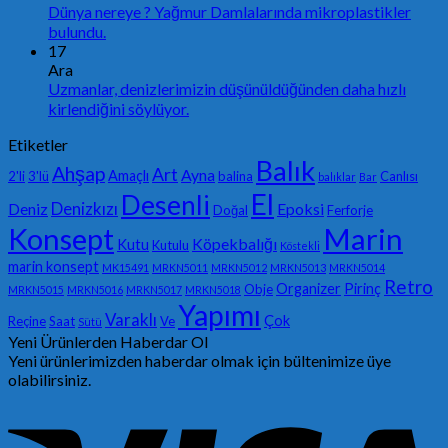
Dünya nereye ? Yağmur Damlalarında mikroplastikler
bulundu.
17
Ara
Uzmanlar, denizlerimizin düşünüldüğünden daha hızlı
kirlendiğini söylüyor.
Etiketler
Balık
Ahşap
Art
Ayna
Amaçlı
2'li
3'lü
balina
Canlısı
balıklar
Bar
El
Desenli
Denizkızı
Deniz
Epoksi
Doğal
Ferforje
Konsept
Marin
Köpekbalığı
Kutu
Kutulu
Köstekli
marin konsept
MK15491
MRKN5011
MRKN5012
MRKN5013
MRKN5014
Retro
Organizer
Pirinç
Obje
MRKN5015
MRKN5016
MRKN5017
MRKN5018
Yapımı
Varaklı
Çok
Reçine
Saat
Ve
Sütü
Yeni Ürünlerden Haberdar Ol
Yeni ürünlerimizden haberdar olmak için bültenimize üye
olabilirsiniz.