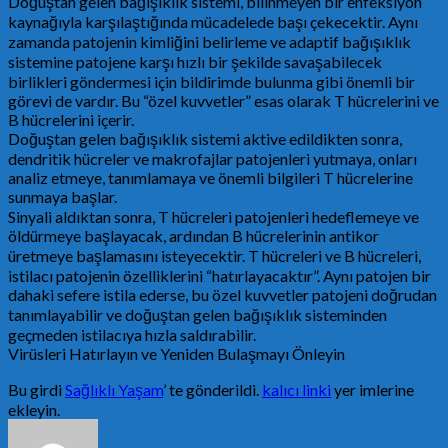
Doğuştan gelen bağışıklık sistemi, bilinmeyen bir enfeksiyon
kaynağıyla karşılaştığında mücadelede başı çekecektir. Aynı
zamanda patojenin kimliğini belirleme ve adaptif bağışıklık
sistemine patojene karşı hızlı bir şekilde savaşabilecek
birlikleri göndermesi için bildirimde bulunma gibi önemli bir
görevi de vardır. Bu “özel kuvvetler” esas olarak T hücrelerini ve
B hücrelerini içerir.
Doğuştan gelen bağışıklık sistemi aktive edildikten sonra,
dendritik hücreler ve makrofajlar patojenleri yutmaya, onları
analiz etmeye, tanımlamaya ve önemli bilgileri T hücrelerine
sunmaya başlar.
Sinyali aldıktan sonra, T hücreleri patojenleri hedeflemeye ve
öldürmeye başlayacak, ardından B hücrelerinin antikor
üretmeye başlamasını isteyecektir. T hücreleri ve B hücreleri,
istilacı patojenin özelliklerini “hatırlayacaktır”. Aynı patojen bir
dahaki sefere istila ederse, bu özel kuvvetler patojeni doğrudan
tanımlayabilir ve doğuştan gelen bağışıklık sisteminden
geçmeden istilacıya hızla saldırabilir.
Virüsleri Hatırlayın ve Yeniden Bulaşmayı Önleyin
Bu girdi
Sağlıklı Yaşam
’ te gönderildi.
kalıcı linki
yer imlerine
ekleyin.