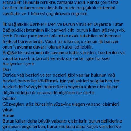
artırabilir. Bununla birlikte, zamanla vücut, kanda çok fazla
kortizol bulunmasına alışabilir, bu da bağışıklık sistemini
zayıflatır ve T hücresi çoğalmasını engeller.
İlk Bağışıklık Bariyeri: Deri ve Burun Virüsleri Dışarıda Tutar
Bağışıklık sisteminin ilk bariyeri cilt , burun kılları, gözyaşı vb.
içerir. Bunlar patojenleri vücuttan uzak tutabilen mükemmel
fiziksel bariyerlerdir. Vücut bir ülke ise, o zaman ilk bariyer
onun “savunma duvarı” olarak kabul edilebilir.
Bağışıklık sisteminin ilk savunma hattı, virüsleri, bakterileri vb.
vücuttan uzak tutan cilt ve mukoza zarları gibi fiziksel
bariyerleri içerir.
Deri
Deride yağ bezleri ve ter bezleri gibi yapılar bulunur. Yağ
bezleri bakterileri öldürmek için yağ asitleri salgılarken, ter
bezleri deri yüzeyini bakterilerin hayatta kalma olasılığının
düşük olduğu bir ortama dönüştüren tuz üretir.
Gözler
Gözyaşları, göz küresinin yüzeyine ulaşan yabancı cisimleri
yıkar.
Burun
Burun kılları daha büyük yabancı cisimlerin burun deliklerine
girmesini engellerken, burun mukusu daha küçük virüsleri ve