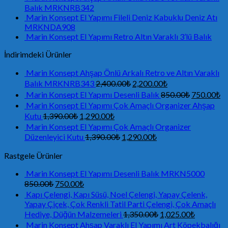
Balık MRKNRB342
Marin Konsept El Yapımı Fileli Deniz Kabuklu Deniz Atı
MRKNDA908
Marin Konsept El Yapımı Retro Altın Varaklı 3’lü Balık
İndirimdeki Ürünler
Marin Konsept Ahşap Önlü Arkalı Retro ve Altın Varaklı
Balık MRKNRB343
2,400.00
₺
2,200.00
₺
Marin Konsept El Yapımı Desenli Balık
850.00
₺
750.00
₺
Marin Konsept El Yapımı Çok Amaçlı Organizer Ahşap
Kutu
1,390.00
₺
1,290.00
₺
Marin Konsept El Yapımı Çok Amaçlı Organizer
Düzenleyici Kutu
1,390.00
₺
1,290.00
₺
Rastgele Ürünler
Marin Konsept El Yapımı Desenli Balık MRKN5000
850.00
₺
750.00
₺
Kapı Çelengi, Kapı Süsü, Noel Çelengi, Yapay Çelenk,
Yapay Çiçek, Çok Renkli Tatil Parti Çelengi, Çok Amaçlı
Hediye, Düğün Malzemeleri
1,350.00
₺
1,025.00
₺
Marin Konsept Ahşap Varaklı El Yapımı Art Köpekbalığı