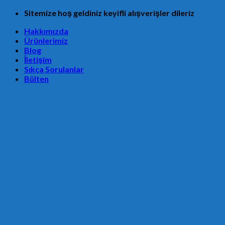
Skip
Sitemize hoş geldiniz keyifli alışverişler dileriz
to
Hakkımızda
content
Ürünlerimiz
Blog
İletişim
Sıkça Sorulanlar
Bülten