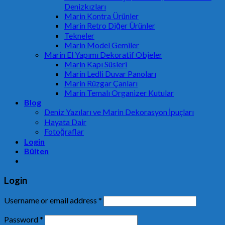
Denizkızları
Marin Kontra Ürünler
Marin Retro Diğer Ürünler
Tekneler
Marin Model Gemiler
Marin El Yapımı Dekoratif Objeler
Marin Kapı Süsleri
Marin Ledli Duvar Panoları
Marin Rüzgar Çanları
Marin Temalı Organizer Kutular
Blog
Deniz Yazıları ve Marin Dekorasyon İpuçları
Hayata Dair
Fotoğraflar
Login
Bülten
Login
Username or email address
*
Password
*