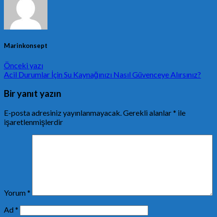
Marinkonsept
Önceki yazı
Acil Durumlar İçin Su Kaynağınızı Nasıl Güvenceye Alırsınız?
Bir yanıt yazın
E-posta adresiniz yayınlanmayacak.
Gerekli alanlar
*
ile
işaretlenmişlerdir
Yorum
*
Ad
*