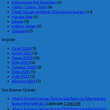
Dekorasyon Püf Noktaları
(1)
Deniz – Çevre – İklim
(8)
Deniz Yazıları ve Marin Dekorasyon İpuçları
(13)
Hayata Dair
(6)
Iphone
(3)
Sağlıklı Yaşam
(2)
Teknoloji
(2)
Arşivler
Ocak 2024
(3)
Aralık 2023
(3)
Kasım 2023
(10)
Ekim 2023
(6)
Temmuz 2022
(3)
Ekim 2021
(1)
Eylül 2021
(2)
Ağustos 2021
(5)
Son Eklenen Ürünler
Marin Konsept Ahşap Önlü Arkalı Retro ve Altın Varaklı
Balık MRKNRB343
2,400.00
₺
2,200.00
₺
Marin Konsept Ahşap Arkalı Önlü Retro ve Altın Varaklı