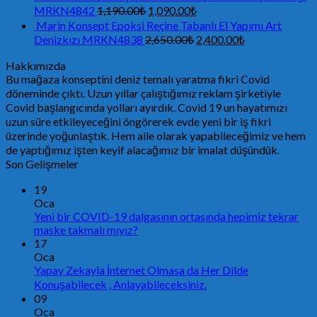
MRKN4842
1,190.00
₺
1,090.00
₺
Marin Konsept Epoksi Reçine Tabanlı El Yapımı Art
Denizkızı MRKN4838
2,650.00
₺
2,400.00
₺
Hakkımızda
Bu mağaza konseptini deniz temalı yaratma fikri Covid
döneminde çıktı. Uzun yıllar çalıştığımız reklam şirketiyle
Covid başlangıcında yolları ayırdık. Covid 19 un hayatımızı
uzun süre etkileyeceğini öngörerek evde yeni bir iş fikri
üzerinde yoğunlaştık. Hem aile olarak yapabileceğimiz ve hem
de yaptığımız işten keyif alacağımız bir imalat düşündük.
Son Gelişmeler
19
Oca
Yeni bir COVID-19 dalgasının ortasında hepimiz tekrar
maske takmalı mıyız?
17
Oca
Yapay Zekayla İnternet Olmasa da Her Dilde
Konuşabilecek , Anlayabileceksiniz.
09
Oca