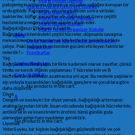
Marin Model Gemiler
patojenlerin istilasına direnen ve vücudun sağlığını koruyan bir
Marin El Yapımı Dekoratif Objeler
ordu gibidir. Patojenler, vücuda girdikten sonra virüsler,
Marin Kapı Süsleri
bakteriler, küfler, parazitler vb. dahil olmak üzere çeşitli
Marin Ledli Duvar Panoları
hastalıklara neden olabilen ajanları ifade eder.
Marin Rüzgar Çanları
Bağışıklığınızı Etkileyen 6 Faktör
Marin Temalı Organizer Kutular
Bağışıklık sistemindeki çeşitli hücreler, düşmanla savaşma
Blog
mekanizmasını tamamlamak için kesin bir şekilde birlikte
Deniz Yazıları ve Marin Dekorasyon İpuçları
çalışır. Peki bağışıklık sisteminin gücünü etkileyen faktörler
Hayata Dair
nelerdir?
Fotoğraflar
Yaş
Login / Register
Bağışıklık sistemi yaşla birlikte kademeli olarak zayıflar, çünkü
timus ve kemik iliğinin yaşlanması T hücrelerinin ve B
Cart /
0.00
₺
0
hücrelerinin üretiminin azalmasına yol açar. Bu nedenle yaşlıların
aşı yoluyla kazandıkları bağışıklık, gençlere ve çocuklara göre
No products in the cart.
daha düşüktür.
Diyet
0
Dengeli ve besleyici bir diyet yemek, bağışıklığı artırmanın
anahtarlarından biridir. İnsan vücudunda bağışıklık hücrelerinin,
Cart
antikorların ve koenzimlerin üretimi, tümü günlük gıda
alımından gelen ham maddeler gerektirir.
No products in the cart.
Uyumak
Yeterli uyku, bir kişinin bağışıklığını güçlendirebilir ve çok
sayıda çalışma, uykunun bağışıklık işleviyle yüksek oranda