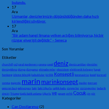
bulundu.
17
Ara
Uzmanlar, denizlerimizin düşünüldüğünden daha hızlı
kirlendiğini söylüyor.
17
Ara
”Bir adam hangi limana yelken açtığını bilmiyorsa, hiçbir
rüzgar elverişli değildir.” – Seneca
Son Yorumlar
Etiketler
deniz
churchill
co2
coral gardeners
corona
covid
deniz canlıları
denizler
denizyıldınız
dünya
dünyamız
ekinodermler
ekosistem
elektronik kelepçe
hayat
Konseptli
honkong
izleme bileziği
kabuklular
kirlilik
koronavirüs
kovid
küresel
marin
marinkonsept
ısınma
majestic
maske
mercan
omicron ba.6
polinezyası
Saki
Saki Uğurlu
sağlık kodu
süngerler
sürüngenler
tedarik
ve
Çocuk
zinciri
Triump
tüplü balık avlama
Uğurlu
yaşam
zırhlı
çin
şiir
Kategoriler
Can Dostlarımız
(2)