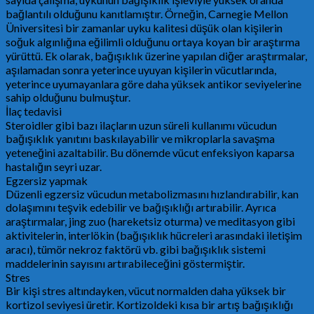
bağlantılı olduğunu kanıtlamıştır. Örneğin, Carnegie Mellon
Üniversitesi bir zamanlar uyku kalitesi düşük olan kişilerin
soğuk algınlığına eğilimli olduğunu ortaya koyan bir araştırma
yürüttü. Ek olarak, bağışıklık üzerine yapılan diğer araştırmalar,
aşılamadan sonra yeterince uyuyan kişilerin vücutlarında,
yeterince uyumayanlara göre daha yüksek antikor seviyelerine
sahip olduğunu bulmuştur.
İlaç tedavisi
Steroidler gibi bazı ilaçların uzun süreli kullanımı vücudun
bağışıklık yanıtını baskılayabilir ve mikroplarla savaşma
yeteneğini azaltabilir. Bu dönemde vücut enfeksiyon kaparsa
hastalığın seyri uzar.
Egzersiz yapmak
Düzenli egzersiz vücudun metabolizmasını hızlandırabilir, kan
dolaşımını teşvik edebilir ve bağışıklığı artırabilir. Ayrıca
araştırmalar, jing zuo (hareketsiz oturma) ve meditasyon gibi
aktivitelerin, interlökin (bağışıklık hücreleri arasındaki iletişim
aracı), tümör nekroz faktörü vb. gibi bağışıklık sistemi
maddelerinin sayısını artırabileceğini göstermiştir.
Stres
Bir kişi stres altındayken, vücut normalden daha yüksek bir
kortizol seviyesi üretir. Kortizoldeki kısa bir artış bağışıklığı