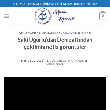
Skip
SITEMIZE HOŞ GELDINIZ KEYIFLI ALIŞVERIŞLER DILERIZ
to
content
0
DENIZ YAZILARI VE MARIN DEKORASYON İPUÇLARI
Saki Uğurlu’dan Denizaltından
çekilmiş nefis görüntüler
TEMMUZ 13, 2022
’' TE GÖNDERILDI
MARINKONSEPT
TARAFINDAN