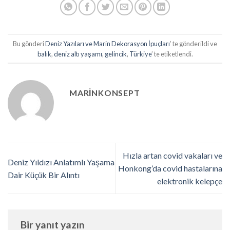
Bu gönderi
Deniz Yazıları ve Marin Dekorasyon İpuçları
’ te gönderildi ve
balık
,
deniz altı yaşamı
,
gelincik
,
Türkiye
’ te etiketlendi.
MARINKONSEPT
Hızla artan covid vakaları ve
Deniz Yıldızı Anlatımlı Yaşama
Honkong’da covid hastalarına
Dair Küçük Bir Alıntı
elektronik kelepçe
Bir yanıt yazın