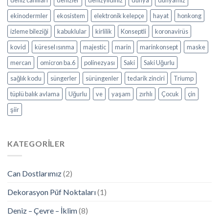
deniz canlıları
denizler
denizyıldınız
dünya
dünyamız
ekinodermler
ekosistem
elektronik kelepçe
hayat
honkong
izleme bileziği
kabuklular
kirlilik
Konseptli
koronavirüs
kovid
küresel ısınma
majestic
marin
marinkonsept
maske
mercan
omicron ba.6
polinezyası
Saki
Saki Uğurlu
sağlık kodu
süngerler
sürüngenler
tedarik zinciri
Triump
tüplü balık avlama
Uğurlu
ve
yaşam
zırhlı
Çocuk
çin
şiir
KATEGORILER
Can Dostlarımız
(2)
Dekorasyon Püf Noktaları
(1)
Deniz – Çevre – İklim
(8)