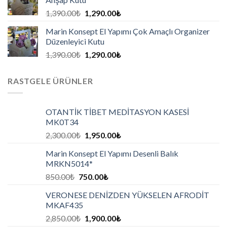
1,390.00
₺
1,290.00
₺
Marin Konsept El Yapımı Çok Amaçlı Organizer
Düzenleyici Kutu
1,390.00
₺
1,290.00
₺
RASTGELE ÜRÜNLER
OTANTİK TİBET MEDİTASYON KASESİ
MK0T34
2,300.00
₺
1,950.00
₺
Marin Konsept El Yapımı Desenli Balık
MRKN5014*
850.00
₺
750.00
₺
VERONESE DENİZDEN YÜKSELEN AFRODİT
MKAF435
2,850.00
₺
1,900.00
₺