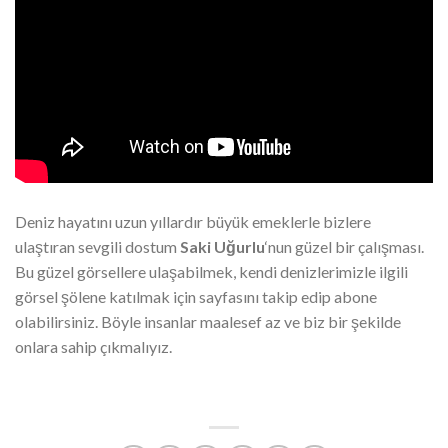
Deniz hayatını uzun yıllardır büyük emeklerle bizlere
ulaştıran sevgili dostum
Saki Uğurlu
‘nun güzel bir çalışması.
Bu güzel görsellere ulaşabilmek, kendi denizlerimizle ilgili
görsel şölene katılmak için sayfasını takip edip abone
olabilirsiniz. Böyle insanlar maalesef az ve biz bir şekilde
onlara sahip çıkmalıyız.