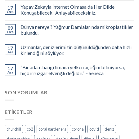
Yapay Zekayla İnternet Olmasa da Her Dilde
17
Oca
Konuşabilecek , Anlayabileceksiniz.
Dünya nereye ? Yağmur Damlalarında mikroplastikler
09
Oca
bulundu.
Uzmanlar, denizlerimizin düşünüldüğünden daha hızlı
17
Ara
kirlendiğini söylüyor.
”Bir adam hangi limana yelken açtığını bilmiyorsa,
17
Ara
hiçbir rüzgar elverişli değildir.” – Seneca
SON YORUMLAR
ETIKETLER
churchill
co2
coral gardeners
corona
covid
deniz