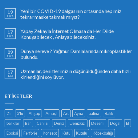
Yeni bir COVID-19 dalgasının ortasında hepimiz
19
Oca
tekrar maske takmalı mıyız?
Yapay Zekayla İnternet Olmasa da Her Dilde
17
Oca
Konuşabilecek , Anlayabileceksiniz.
Dünya nereye ? Yağmur Damlalarında mikroplastikler
09
Oca
bulundu.
Uzmanlar, denizlerimizin düşünüldüğünden daha hızlı
17
Ara
kirlendiğini söylüyor.
ETIKETLER
2'li
3'lü
Ahşap
Amaçlı
Art
Ayna
balina
Balık
balıklar
Bar
Canlısı
Deniz
Denizkızı
Desenli
Doğal
El
Epoksi
Ferforje
Konsept
Kutu
Kutulu
Köpekbalığı