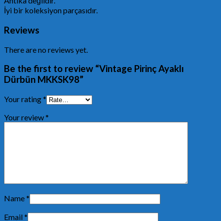
Antika değildir.
İyi bir koleksiyon parçasıdır.
Reviews
There are no reviews yet.
Be the first to review “Vintage Pirinç Ayaklı
Dürbün MKKSK98”
Your rating
*
Your review
*
Name
*
Email
*