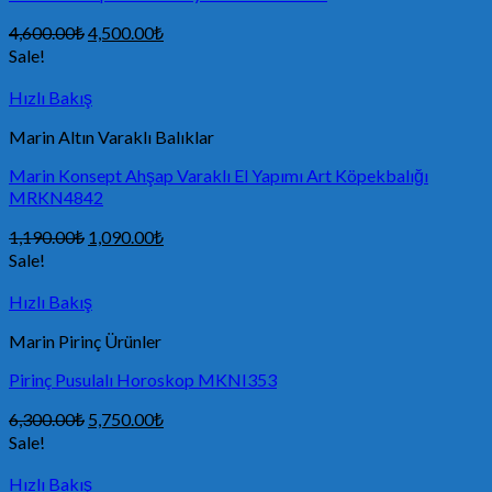
4,600.00
₺
4,500.00
₺
Sale!
Hızlı Bakış
Marin Altın Varaklı Balıklar
Marin Konsept Ahşap Varaklı El Yapımı Art Köpekbalığı
MRKN4842
1,190.00
₺
1,090.00
₺
Sale!
Hızlı Bakış
Marin Pirinç Ürünler
Pirinç Pusulalı Horoskop MKNI353
6,300.00
₺
5,750.00
₺
Sale!
Hızlı Bakış