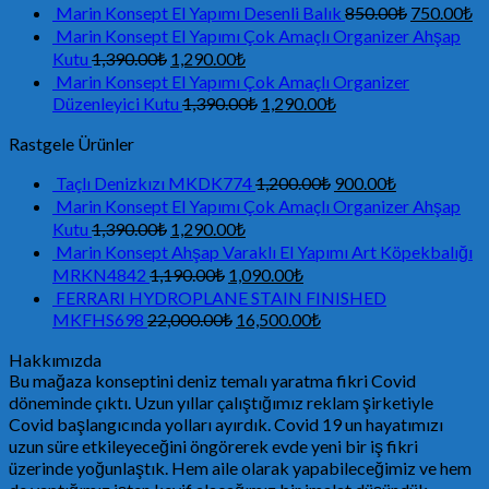
Marin Konsept El Yapımı Desenli Balık
850.00
₺
750.00
₺
Marin Konsept El Yapımı Çok Amaçlı Organizer Ahşap
Kutu
1,390.00
₺
1,290.00
₺
Marin Konsept El Yapımı Çok Amaçlı Organizer
Düzenleyici Kutu
1,390.00
₺
1,290.00
₺
Rastgele Ürünler
Taçlı Denizkızı MKDK774
1,200.00
₺
900.00
₺
Marin Konsept El Yapımı Çok Amaçlı Organizer Ahşap
Kutu
1,390.00
₺
1,290.00
₺
Marin Konsept Ahşap Varaklı El Yapımı Art Köpekbalığı
MRKN4842
1,190.00
₺
1,090.00
₺
FERRARI HYDROPLANE STAIN FINISHED
MKFHS698
22,000.00
₺
16,500.00
₺
Hakkımızda
Bu mağaza konseptini deniz temalı yaratma fikri Covid
döneminde çıktı. Uzun yıllar çalıştığımız reklam şirketiyle
Covid başlangıcında yolları ayırdık. Covid 19 un hayatımızı
uzun süre etkileyeceğini öngörerek evde yeni bir iş fikri
üzerinde yoğunlaştık. Hem aile olarak yapabileceğimiz ve hem