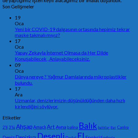
de yaptığımız işten keyif alacağımız bir imalat düşündük.
Son Gelişmeler
19
Oca
Yeni bir COVID-19 dalgasının ortasında hepimiz tekrar
maske takmalı mıyız?
17
Oca
Yapay Zekayla İnternet Olmasa da Her Dilde
Konuşabilecek , Anlayabileceksiniz.
09
Oca
Dünya nereye ? Yağmur Damlalarında mikroplastikler
bulundu.
17
Ara
Uzmanlar, denizlerimizin düşünüldüğünden daha hızlı
kirlendiğini söylüyor.
Etiketler
Balık
Ahşap
Art
Ayna
Amaçlı
2'li
3'lü
balina
Canlısı
balıklar
Bar
El
Desenli
Denizkızı
Deniz
Epoksi
Doğal
Ferforje