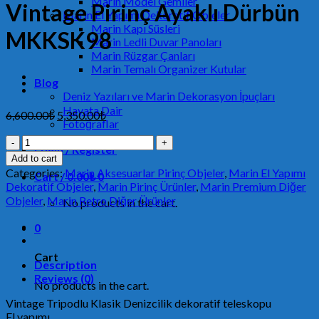
Marin Model Gemiler
Vintage Pirinç Ayaklı Dürbün
Marin El Yapımı Dekoratif Objeler
Marin Kapı Süsleri
MKKSK98
Marin Ledli Duvar Panoları
Marin Rüzgar Çanları
Marin Temalı Organizer Kutular
Blog
Deniz Yazıları ve Marin Dekorasyon İpuçları
Hayata Dair
6,600.00
₺
5,350.00
₺
Fotoğraflar
Vintage
Login / Register
Pirinç
Add to cart
Ayaklı
Categories:
Marin Aksesuarlar Pirinç Objeler
,
Marin El Yapımı
Cart /
0.00
₺
0
Dürbün
Dekoratif Objeler
,
Marin Pirinç Ürünler
,
Marin Premium Diğer
MKKSK98
Objeler
,
Marin Retro Diğer Ürünler
No products in the cart.
quantity
0
Cart
Description
Reviews (0)
No products in the cart.
Vintage Tripodlu Klasik Denizcilik dekoratif teleskopu
El yapımı