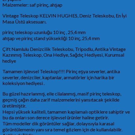
Malzemeler: saf pirinç, ahşap
Vintage Teleskop KELVIN HUGHES, Deniz Teleskobu, En İyi
Masa Üstü aksesuarı.
pirinç teleskop uzunluğu 10 inç , 25,4 mm
ahşap ve pirinç stand yüksekliği 10 inç, 25,4 mm
Çift Namlulu Denizcilik Teleskobu, Tripodlu, Antika Vintage
Kazınmış Teleskop, Ona Hediye, Sağdıç Hediyesi, Kurumsal
hediye
Tamamen işlevsel Teleskop!!!! Pirinç eşya severler, antika
severler, denizciler, kaptanlar, armatörler için harika bir
koleksiyon hediyesi .
Bu güzel hazırlanmış, elle cilalanmış, masif pirinç teleskop,
geçmiş çağın daha zarif malzemelerini yansıtacak şekilde
üretilmiştir.
Hepsi yüksek kaliteli, tamamen kaplamalı optiklere sahiptir ve
bu da onları son derece işlevsel ürünler haline getirir.
Tüm modeller dik görüntüler sağlar, dolayısıyla karasal
görüntülemenin yanı sıra temel gözlem için de kullanılabilir.