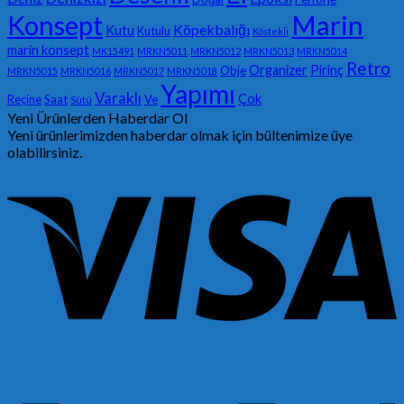
Konsept
Marin
Köpekbalığı
Kutu
Kutulu
Köstekli
marin konsept
MK15491
MRKN5011
MRKN5012
MRKN5013
MRKN5014
Retro
Organizer
Pirinç
Obje
MRKN5015
MRKN5016
MRKN5017
MRKN5018
Yapımı
Varaklı
Çok
Reçine
Saat
Ve
Sütü
Yeni Ürünlerden Haberdar Ol
Yeni ürünlerimizden haberdar olmak için bültenimize üye
olabilirsiniz.