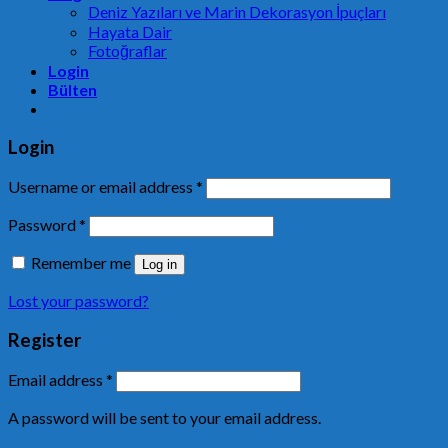
Deniz Yazıları ve Marin Dekorasyon İpuçları
Hayata Dair
Fotoğraflar
Login
Bülten
Login
Username or email address
*
Password
*
Remember me
Log in
Lost your password?
Register
Email address
*
A password will be sent to your email address.