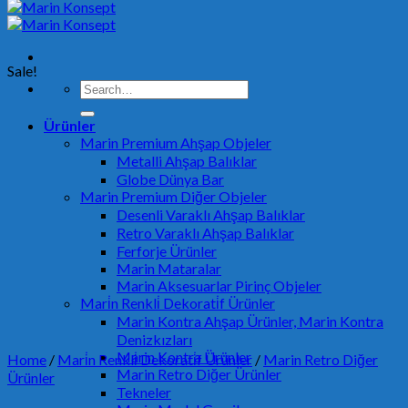
Sale!
Search
for:
Ürünler
Marin Premium Ahşap Objeler
Metalli Ahşap Balıklar
Globe Dünya Bar
Marin Premium Diğer Objeler
Desenli Varaklı Ahşap Balıklar
Retro Varaklı Ahşap Balıklar
Ferforje Ürünler
Marin Mataralar
Marin Aksesuarlar Pirinç Objeler
Mari̇n Renkli̇ Dekorati̇f Ürünler
Marin Kontra Ahşap Ürünler, Marin Kontra
Denizkızları
Marin Kontra Ürünler
Home
/
Mari̇n Renkli̇ Dekorati̇f Ürünler
/
Marin Retro Diğer
Marin Retro Diğer Ürünler
Ürünler
Tekneler