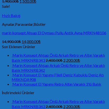
1,900.00
₺
1,500.00
₺
Sale!
Hızlı Bakış
Aynalar,Paravanlar,Büstler
marin konsept Ahsap El Oyması Pullu Antik Ayna MRKN48106
14,900.00
₺
14,000.00
₺
Son Eklenen Ürünler
Marin Konsept Ahşap Önlü Arkalı Retro ve Altın Varaklı
Balık MRKNRB343
2,400.00
₺
2,200.00
₺
Marin Konsept Ahşap Arkalı Önlü Retro ve Altın Varaklı
Balık MRKNRB342
Marin Konsept El Yapımı Fileli Deniz Kabuklu Deniz Atı
MRKNDA908
Marin Konsept El Yapımı Retro Altın Varaklı 3’lü Balık
İndirimdeki Ürünler
Marin Konsept Ahşap Önlü Arkalı Retro ve Altın Varaklı
Balık MRKNRB343
2,400.00
₺
2,200.00
₺