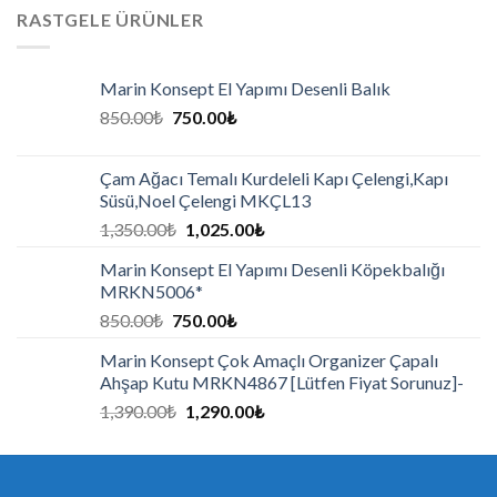
RASTGELE ÜRÜNLER
Marin Konsept El Yapımı Desenli Balık
850.00
₺
750.00
₺
Çam Ağacı Temalı Kurdeleli Kapı Çelengi,Kapı
Süsü,Noel Çelengi MKÇL13
1,350.00
₺
1,025.00
₺
Marin Konsept El Yapımı Desenli Köpekbalığı
MRKN5006*
850.00
₺
750.00
₺
Marin Konsept Çok Amaçlı Organizer Çapalı
Ahşap Kutu MRKN4867 [Lütfen Fiyat Sorunuz]-
1,390.00
₺
1,290.00
₺