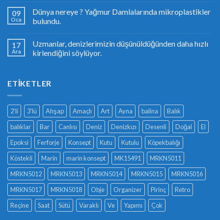
Dünya nereye ? Yağmur Damlalarında mikroplastikler
09
Oca
bulundu.
Uzmanlar, denizlerimizin düşünüldüğünden daha hızlı
17
Ara
kirlendiğini söylüyor.
ETIKETLER
2'li
3'lü
Ahşap
Amaçlı
Art
Ayna
balina
Balık
balıklar
Bar
Canlısı
Deniz
Denizkızı
Desenli
Doğal
El
Epoksi
Ferforje
Konsept
Kutu
Kutulu
Köpekbalığı
Köstekli
Marin
marin konsept
MK15491
MRKN5011
MRKN5012
MRKN5013
MRKN5014
MRKN5015
MRKN5016
MRKN5017
MRKN5018
Obje
Organizer
Pirinç
Retro
Reçine
Saat
Sütü
Varaklı
Ve
Yapımı
Çok