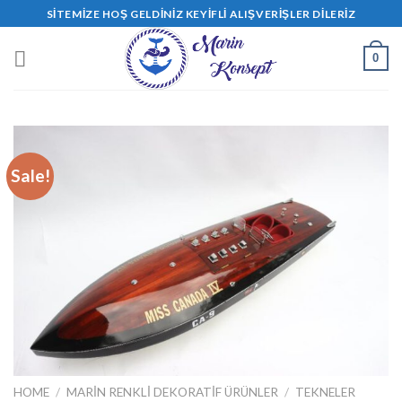
Skip
SITEMIZE HOŞ GELDINIZ KEYIFLI ALIŞVERIŞLER DILERIZ
to
content
0
Sale!
HOME
/
MARİN RENKLİ DEKORATİF ÜRÜNLER
/
TEKNELER