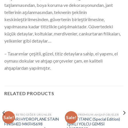
taşlanmasından, boya koruma ve dekorasyonundan, jant
tellerinin aşılanmasından, teknenin şeklinin
keskinleştirilmesinden, güvertenin birleştirilmesine,
yapılmasına kadar titizlikle çalışılmaktadır. Güvertedeki
küçük detaylar, koltuklar, merdivenler, cankurtaran filikaları,
yelkenler gibi detaylar…
– Tasarımlar çeşitli, güzel, titiz detaylara sahip, el yapımı, el
oyması dokular ve ahşap çerçeveler çam, en kaliteli
ahşaplardan yapılmıştır.
RELATED PRODUCTS
MARIN RETRO DIĞER ÜRÜNLER
MARIN PREMIUM AHŞAP OBJELER
Sale!
Sale!
FERRARI HYDROPLANE STAIN
RMS TITANIC (Special Edition)
FINISHED MKFHS698
IŞIKLI YOLCU GEMİSİ