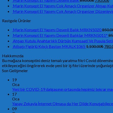
Marin Konsept El Yapımı Desenli Balık
850.00
₺
750.00
₺
Marin Konsept El Yapımı Çok Amaçlı Organizer Ahşap Ku
Marin Konsept El Yapımı Çok Amaçlı Organizer Düzenleyi
Rastgele Ürünler
Marin Konsept El Yapımı Desenli Balık MRKN5020
850.0
Marin Konsept El Yapımı Desenli Balıklar MRKN5011*
85
Ahşap Kutulu Anahtarlıklı Dürbün Kumsaati Ve Pusula 
Atbaşı Figürlü Kılıçlı Baston MKALK1065
1,100.00
₺
780.
Hakkımızda
Bu mağaza konseptini deniz temalı yaratma fikri Covid döneminde ç
etkileyeceğini öngörerek evde yeni bir iş fikri üzerinde yoğunla
Son Gelişmeler
19
Oca
Yeni bir COVID-19 dalgasının ortasında hepimiz tekrar ma
17
Oca
Yapay Zekayla İnternet Olmasa da Her Dilde Konuşabilecek
09