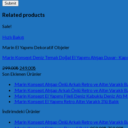
Related products
Sale!
Hızlı Bakış
Marin El Yapımı Dekoratif Objeler
Marin Konsept Deniz Temalı Doğal El Yapımı Ahşap Duvar- K
299.00
₺
249.00
₺
Son Eklenen Ürünler
Marin Konsept Ahşap Önlü Arkalı Retro ve Altın Varakl
Marin Konsept Ahşap Arkalı Önlü Retro ve Altın Varakl
Marin Konsept El Yapımı Fileli Deniz Kabuklu Deniz At
Marin Konsept El Yapımı Retro Altın Varaklı 3’lü Balık
İndirimdeki Ürünler
Marin Konsept Ahşap Önlü Arkalı Retro ve Altın Varakl