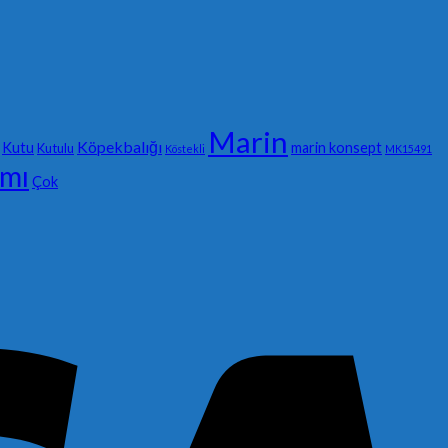
Marin
Köpekbalığı
Kutu
marin konsept
Kutulu
Köstekli
MK15491
ımı
Çok