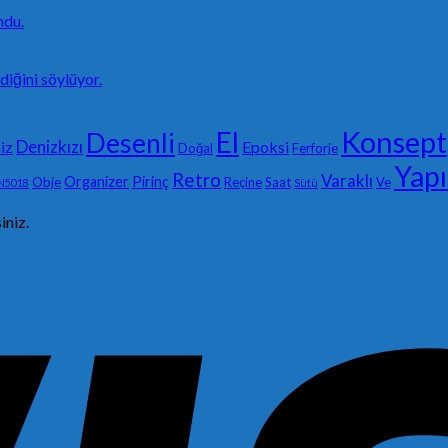
ndu.
diğini söylüyor.
Konsept
El
Desenli
Denizkızı
iz
Epoksi
Doğal
Ferforje
Yap
Retro
Varaklı
Organizer
Pirinç
Obje
Reçine
Saat
Ve
N5018
Sütü
siniz.