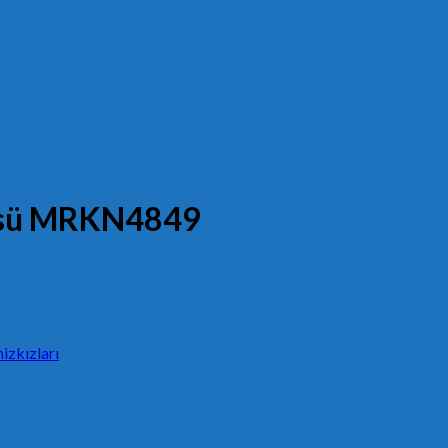
Süsü MRKN4849
izkızları