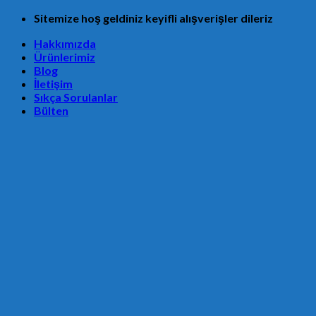
Skip
Sitemize hoş geldiniz keyifli alışverişler dileriz
to
Hakkımızda
content
Ürünlerimiz
Blog
İletişim
Sıkça Sorulanlar
Bülten