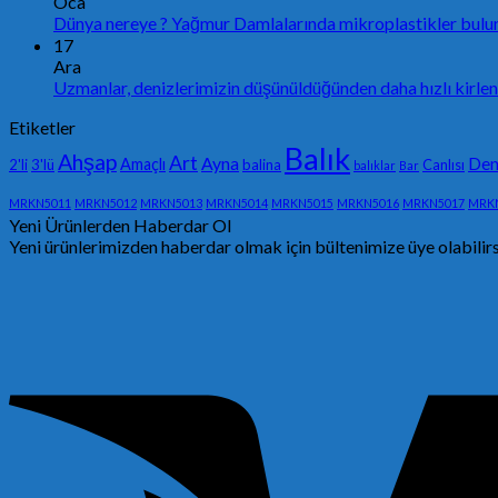
Oca
Dünya nereye ? Yağmur Damlalarında mikroplastikler bulu
17
Ara
Uzmanlar, denizlerimizin düşünüldüğünden daha hızlı kirlen
Etiketler
Balık
Ahşap
Art
Ayna
Den
Amaçlı
2'li
3'lü
balina
Canlısı
balıklar
Bar
MRKN5011
MRKN5012
MRKN5013
MRKN5014
MRKN5015
MRKN5016
MRKN5017
MRK
Yeni Ürünlerden Haberdar Ol
Yeni ürünlerimizden haberdar olmak için bültenimize üye olabilir