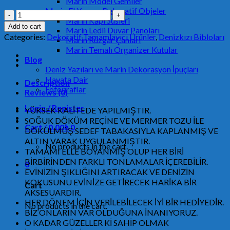
Marin Model Gemiler
Marin El Yapımı Dekoratif Objeler
Deniz
Marin Kapı Süsleri
kabuğu
Add to cart
Marin Ledli Duvar Panoları
İçinde
Categories:
Dekoratif Tamamlayıcı Ürünler
,
Denizkızı Bibloları
Marin Rüzgar Çanları
Oturan
Marin Temalı Organizer Kutular
Denizkızı
Blog
MKDK570
Deniz Yazıları ve Marin Dekorasyon İpuçları
quantity
Hayata Dair
Description
Fotoğraflar
Reviews (0)
Login / Register
YÜKSEK KALİTEDE YAPILMIŞTIR.
SOĞUK DÖKÜM REÇİNE VE MERMER TOZU İLE
Cart /
0.00
₺
0
DÖKÜLMÜŞ SEDEF TABAKASIYLA KAPLANMIŞ VE
ALTIN VARAK UYGULANMIŞTIR.
No products in the cart.
TAMAMI ELLE BOYANMIŞ OLUP HER BİRİ
BİRBİRİNDEN FARKLI TONLAMALAR İÇEREBİLİR.
0
EVİNİZİN ŞIKLIĞINI ARTIRACAK VE DENİZİN
KOKUSUNU EVİNİZE GETİRECEK HARİKA BİR
Cart
AKSESUARDIR.
HER DÖNEM İÇİN VERİLEBİLECEK İYİ BİR HEDİYEDİR.
No products in the cart.
BİZ ONLARIN VAR OLDUĞUNA İNANIYORUZ.
O KADAR GÜZELLER Kİ SAHİP OLMAK