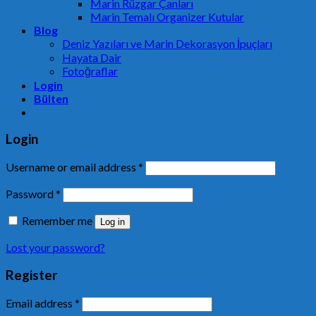
Marin Rüzgar Çanları
Marin Temalı Organizer Kutular
Blog
Deniz Yazıları ve Marin Dekorasyon İpuçları
Hayata Dair
Fotoğraflar
Login
Bülten
Login
Username or email address
*
Password
*
Remember me
Log in
Lost your password?
Register
Email address
*