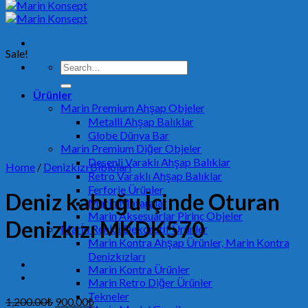
Sale!
Search
for:
Ürünler
Marin Premium Ahşap Objeler
Metalli Ahşap Balıklar
Globe Dünya Bar
Marin Premium Diğer Objeler
Desenli Varaklı Ahşap Balıklar
Home
/
Denizkızı Bibloları
Retro Varaklı Ahşap Balıklar
Ferforje Ürünler
Deniz kabuğu İçinde Oturan
Marin Mataralar
Marin Aksesuarlar Pirinç Objeler
Denizkızı MKDK570
Mari̇n Renkli̇ Dekorati̇f Ürünler
Marin Kontra Ahşap Ürünler, Marin Kontra
Denizkızları
Marin Kontra Ürünler
Marin Retro Diğer Ürünler
Tekneler
1,200.00
₺
900.00
₺