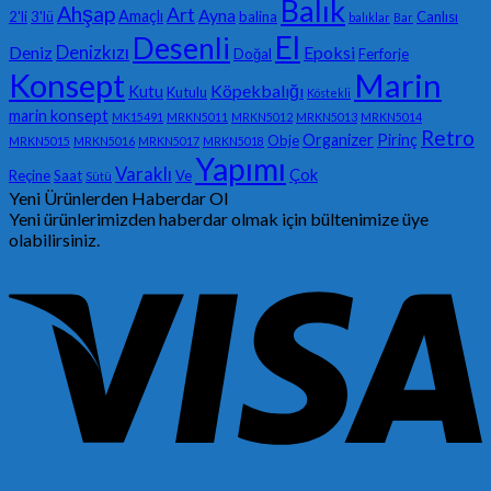
Balık
Ahşap
Art
Ayna
Amaçlı
2'li
3'lü
balina
Canlısı
balıklar
Bar
El
Desenli
Denizkızı
Deniz
Epoksi
Doğal
Ferforje
Konsept
Marin
Köpekbalığı
Kutu
Kutulu
Köstekli
marin konsept
MK15491
MRKN5011
MRKN5012
MRKN5013
MRKN5014
Retro
Organizer
Pirinç
Obje
MRKN5015
MRKN5016
MRKN5017
MRKN5018
Yapımı
Varaklı
Çok
Reçine
Saat
Ve
Sütü
Yeni Ürünlerden Haberdar Ol
Yeni ürünlerimizden haberdar olmak için bültenimize üye
olabilirsiniz.