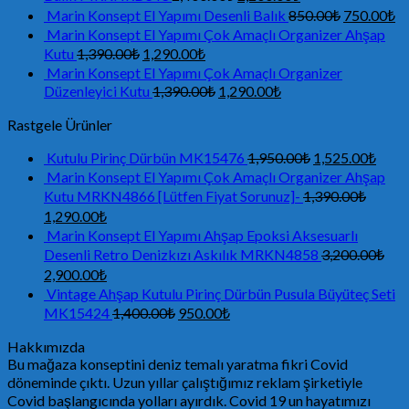
Marin Konsept El Yapımı Desenli Balık
850.00
₺
750.00
₺
Marin Konsept El Yapımı Çok Amaçlı Organizer Ahşap
Kutu
1,390.00
₺
1,290.00
₺
Marin Konsept El Yapımı Çok Amaçlı Organizer
Düzenleyici Kutu
1,390.00
₺
1,290.00
₺
Rastgele Ürünler
Kutulu Pirinç Dürbün MK15476
1,950.00
₺
1,525.00
₺
Marin Konsept El Yapımı Çok Amaçlı Organizer Ahşap
Kutu MRKN4866 [Lütfen Fiyat Sorunuz]-
1,390.00
₺
1,290.00
₺
Marin Konsept El Yapımı Ahşap Epoksi Aksesuarlı
Desenli Retro Denizkızı Askılık MRKN4858
3,200.00
₺
2,900.00
₺
Vintage Ahşap Kutulu Pirinç Dürbün Pusula Büyüteç Seti
MK15424
1,400.00
₺
950.00
₺
Hakkımızda
Bu mağaza konseptini deniz temalı yaratma fikri Covid
döneminde çıktı. Uzun yıllar çalıştığımız reklam şirketiyle
Covid başlangıcında yolları ayırdık. Covid 19 un hayatımızı