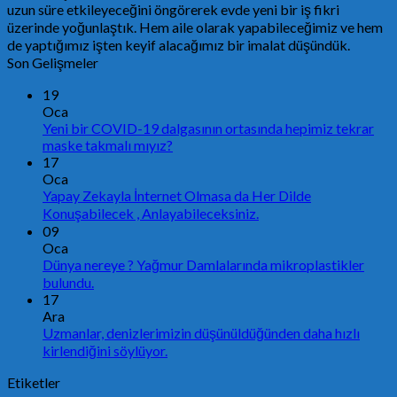
uzun süre etkileyeceğini öngörerek evde yeni bir iş fikri
üzerinde yoğunlaştık. Hem aile olarak yapabileceğimiz ve hem
de yaptığımız işten keyif alacağımız bir imalat düşündük.
Son Gelişmeler
19
Oca
Yeni bir COVID-19 dalgasının ortasında hepimiz tekrar
maske takmalı mıyız?
17
Oca
Yapay Zekayla İnternet Olmasa da Her Dilde
Konuşabilecek , Anlayabileceksiniz.
09
Oca
Dünya nereye ? Yağmur Damlalarında mikroplastikler
bulundu.
17
Ara
Uzmanlar, denizlerimizin düşünüldüğünden daha hızlı
kirlendiğini söylüyor.
Etiketler