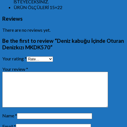
İSTEYECEKSİNİZ.
ÜRÜN ÖLÇÜLERİ 15×22
Reviews
There are no reviews yet.
Be the first to review “Deniz kabuğu İçinde Oturan
Denizkızı MKDK570”
Your rating
*
Your review
*
Name
*
Email
*