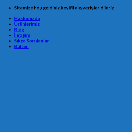
Skip
Sitemize hoş geldiniz keyifli alışverişler dileriz
to
Hakkımızda
content
Ürünlerimiz
Blog
İletişim
Sıkça Sorulanlar
Bülten