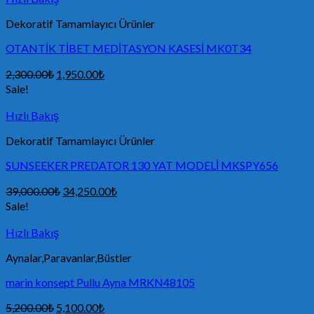
Dekoratif Tamamlayıcı Ürünler
OTANTİK TİBET MEDİTASYON KASESİ MK0T34
2,300.00
₺
1,950.00
₺
Sale!
Hızlı Bakış
Dekoratif Tamamlayıcı Ürünler
SUNSEEKER PREDATOR 130 YAT MODELİ MKSPY656
39,000.00
₺
34,250.00
₺
Sale!
Hızlı Bakış
Aynalar,Paravanlar,Büstler
marin konsept Pullu Ayna MRKN48105
5,200.00
₺
5,100.00
₺