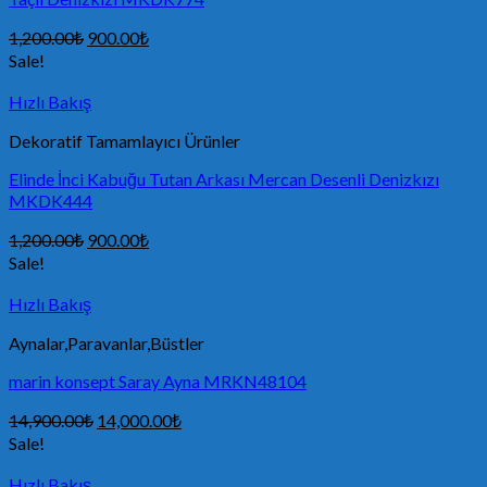
1,200.00
₺
900.00
₺
Sale!
Hızlı Bakış
Dekoratif Tamamlayıcı Ürünler
Elinde İnci Kabuğu Tutan Arkası Mercan Desenli Denizkızı
MKDK444
1,200.00
₺
900.00
₺
Sale!
Hızlı Bakış
Aynalar,Paravanlar,Büstler
marin konsept Saray Ayna MRKN48104
14,900.00
₺
14,000.00
₺
Sale!
Hızlı Bakış