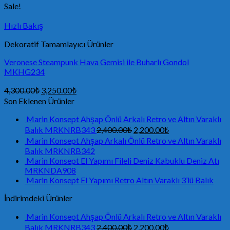
Sale!
Hızlı Bakış
Dekoratif Tamamlayıcı Ürünler
Veronese Steampunk Hava Gemisi ile Buharlı Gondol
MKHG234
4,300.00
₺
3,250.00
₺
Son Eklenen Ürünler
Marin Konsept Ahşap Önlü Arkalı Retro ve Altın Varaklı
Balık MRKNRB343
2,400.00
₺
2,200.00
₺
Marin Konsept Ahşap Arkalı Önlü Retro ve Altın Varaklı
Balık MRKNRB342
Marin Konsept El Yapımı Fileli Deniz Kabuklu Deniz Atı
MRKNDA908
Marin Konsept El Yapımı Retro Altın Varaklı 3’lü Balık
İndirimdeki Ürünler
Marin Konsept Ahşap Önlü Arkalı Retro ve Altın Varaklı
Balık MRKNRB343
2,400.00
₺
2,200.00
₺