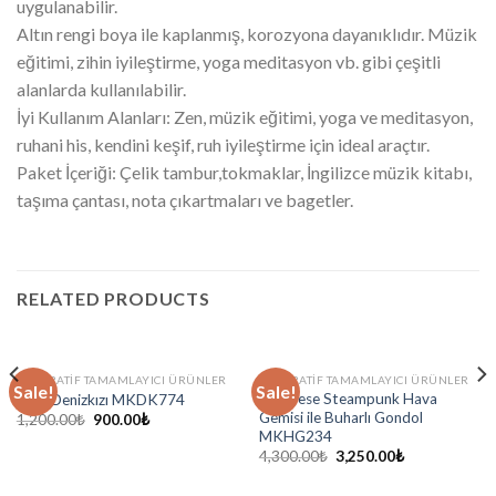
uygulanabilir.
Altın rengi boya ile kaplanmış, korozyona dayanıklıdır. Müzik
eğitimi, zihin iyileştirme, yoga meditasyon vb. gibi çeşitli
alanlarda kullanılabilir.
İyi Kullanım Alanları: Zen, müzik eğitimi, yoga ve meditasyon,
ruhani his, kendini keşif, ruh iyileştirme için ideal araçtır.
Paket İçeriği: Çelik tambur,tokmaklar, İngilizce müzik kitabı,
taşıma çantası, nota çıkartmaları ve bagetler.
RELATED PRODUCTS
DEKORATIF TAMAMLAYICI ÜRÜNLER
DEKORATIF TAMAMLAYICI ÜRÜNLER
Sale!
Sale!
Veronese Steampunk Hava
Taçlı Denizkızı MKDK774
Gemisi ile Buharlı Gondol
1,200.00
₺
900.00
₺
MKHG234
4,300.00
₺
3,250.00
₺