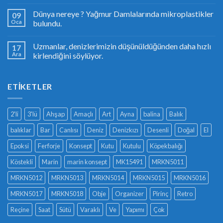
Dünya nereye ? Yağmur Damlalarında mikroplastikler
09
Oca
bulundu.
Uzmanlar, denizlerimizin düşünüldüğünden daha hızlı
17
Ara
kirlendiğini söylüyor.
ETIKETLER
2'li
3'lü
Ahşap
Amaçlı
Art
Ayna
balina
Balık
balıklar
Bar
Canlısı
Deniz
Denizkızı
Desenli
Doğal
El
Epoksi
Ferforje
Konsept
Kutu
Kutulu
Köpekbalığı
Köstekli
Marin
marin konsept
MK15491
MRKN5011
MRKN5012
MRKN5013
MRKN5014
MRKN5015
MRKN5016
MRKN5017
MRKN5018
Obje
Organizer
Pirinç
Retro
Reçine
Saat
Sütü
Varaklı
Ve
Yapımı
Çok