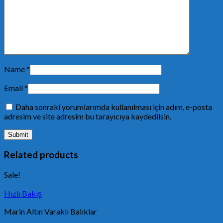
Name
*
Email
*
Daha sonraki yorumlarımda kullanılması için adım, e-posta
adresim ve site adresim bu tarayıcıya kaydedilsin.
Related products
Sale!
Hızlı Bakış
Marin Altın Varaklı Balıklar