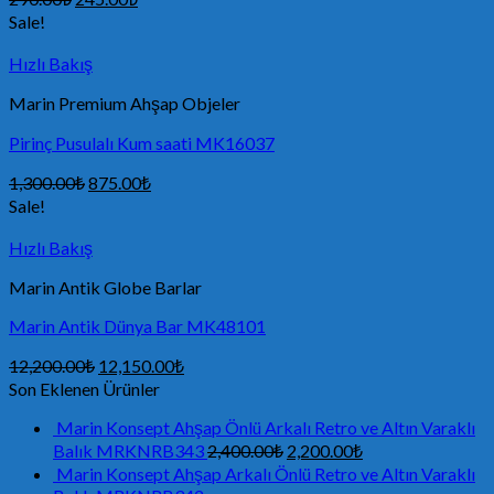
Sale!
Hızlı Bakış
Marin Premium Ahşap Objeler
Pirinç Pusulalı Kum saati MK16037
1,300.00
₺
875.00
₺
Sale!
Hızlı Bakış
Marin Antik Globe Barlar
Marin Antik Dünya Bar MK48101
12,200.00
₺
12,150.00
₺
Son Eklenen Ürünler
Marin Konsept Ahşap Önlü Arkalı Retro ve Altın Varaklı
Balık MRKNRB343
2,400.00
₺
2,200.00
₺
Marin Konsept Ahşap Arkalı Önlü Retro ve Altın Varaklı