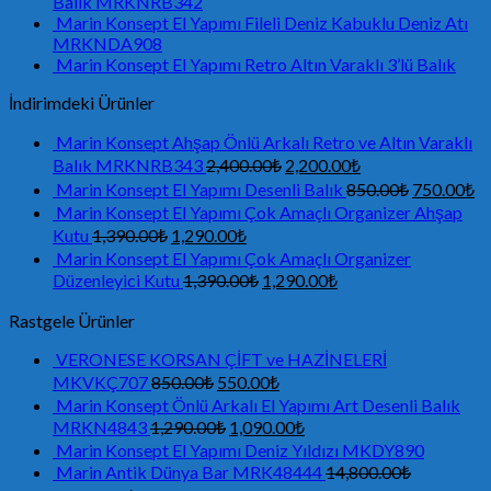
Balık MRKNRB342
Marin Konsept El Yapımı Fileli Deniz Kabuklu Deniz Atı
MRKNDA908
Marin Konsept El Yapımı Retro Altın Varaklı 3’lü Balık
İndirimdeki Ürünler
Marin Konsept Ahşap Önlü Arkalı Retro ve Altın Varaklı
Balık MRKNRB343
2,400.00
₺
2,200.00
₺
Marin Konsept El Yapımı Desenli Balık
850.00
₺
750.00
₺
Marin Konsept El Yapımı Çok Amaçlı Organizer Ahşap
Kutu
1,390.00
₺
1,290.00
₺
Marin Konsept El Yapımı Çok Amaçlı Organizer
Düzenleyici Kutu
1,390.00
₺
1,290.00
₺
Rastgele Ürünler
VERONESE KORSAN ÇİFT ve HAZİNELERİ
MKVKÇ707
850.00
₺
550.00
₺
Marin Konsept Önlü Arkalı El Yapımı Art Desenli Balık
MRKN4843
1,290.00
₺
1,090.00
₺
Marin Konsept El Yapımı Deniz Yıldızı MKDY890
Marin Antik Dünya Bar MRK48444
14,800.00
₺