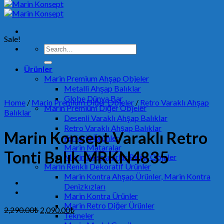
Sale!
Search
for:
Ürünler
Marin Premium Ahşap Objeler
Metalli Ahşap Balıklar
Globe Dünya Bar
Home
/
Marin Premium Diğer Objeler
/
Retro Varaklı Ahşap
Marin Premium Diğer Objeler
Balıklar
Desenli Varaklı Ahşap Balıklar
Retro Varaklı Ahşap Balıklar
Marin Konsept Varaklı Retro
Ferforje Ürünler
Marin Mataralar
Tonti Balık MRKN4835
Marin Aksesuarlar Pirinç Objeler
Mari̇n Renkli̇ Dekorati̇f Ürünler
Marin Kontra Ahşap Ürünler, Marin Kontra
Denizkızları
Marin Kontra Ürünler
Marin Retro Diğer Ürünler
2,290.00
₺
2,090.00
₺
Tekneler