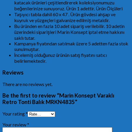
katacak ürünleri çeşitlendirerek koleksiyonumuzu
beğenilerinize sunuyoruz. Ürün 1 adettir. Ürün Ölçüleri
Taşıyıcı tabla dahil 60 x 47 . Ürün gövdesi ahşap ve
kuyruk ve yüzgeçleri galvanize edilmiş metaldir.
Bu üründen en fazla 10 adet sipariş verilebilir. 10 adetin
üzerindeki siparişleri Marin Konsept iptal etme hakkını
saklı tutar.
Kampanya fiyatından satılmak üzere 5 adetten fazla stok
sunulmuştur.
İncelemiş olduğunuz ürünün satış fiyatını satıcı
belirlemektedir.
Reviews
There are no reviews yet.
Be the first to review “Marin Konsept Varaklı
Retro Tonti Balık MRKN4835”
Your rating
*
Your review
*