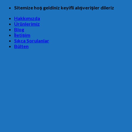
Skip
Sitemize hoş geldiniz keyifli alışverişler dileriz
to
Hakkımızda
content
Ürünlerimiz
Blog
İletişim
Sıkça Sorulanlar
Bülten