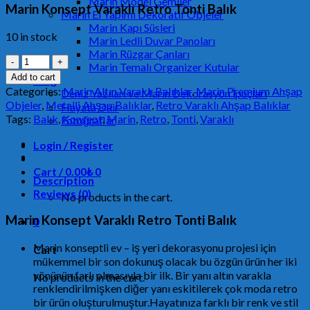
Marin Model Gemiler
Marin Konsept Varaklı Retro Tonti Balık
Marin El Yapımı Dekoratif Objeler
Marin Kapı Süsleri
10 in stock
Marin Ledli Duvar Panoları
Marin Rüzgar Çanları
Marin
Marin Temalı Organizer Kutular
Konsept
Add to cart
Blog
Varaklı
Categories:
Marin Altın Varaklı Balıklar
,
Marin Premium Ahşap
Deniz Yazıları ve Marin Dekorasyon İpuçları
Retro
Objeler
,
Metalli Ahşap Balıklar
,
Retro Varaklı Ahşap Balıklar
Hayata Dair
Tonti
Tags:
Balık
,
Konsept
,
Marin
,
Retro
,
Tonti
,
Varaklı
Fotoğraflar
Balık
MRKN4835
Login / Register
quantity
Cart /
0.00
₺
0
Description
Reviews (0)
No products in the cart.
Marin Konsept Varaklı Retro Tonti Balık
0
Marin konseptli ev – iş yeri dekorasyonu projesi için
Cart
mükemmel bir son dokunuş olacak bu özgün ürün her iki
yönünün farlı olmasıyla bir ilk. Bir yanı altın varakla
No products in the cart.
renklendirilmişken diğer yanı eskitilerek çok moda retro
bir ürün oluşturulmuştur.Hayatınıza farklı bir renk ve stil