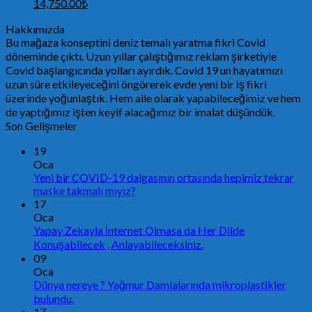
14,750.00
₺
Hakkımızda
Bu mağaza konseptini deniz temalı yaratma fikri Covid
döneminde çıktı. Uzun yıllar çalıştığımız reklam şirketiyle
Covid başlangıcında yolları ayırdık. Covid 19 un hayatımızı
uzun süre etkileyeceğini öngörerek evde yeni bir iş fikri
üzerinde yoğunlaştık. Hem aile olarak yapabileceğimiz ve hem
de yaptığımız işten keyif alacağımız bir imalat düşündük.
Son Gelişmeler
19
Oca
Yeni bir COVID-19 dalgasının ortasında hepimiz tekrar
maske takmalı mıyız?
17
Oca
Yapay Zekayla İnternet Olmasa da Her Dilde
Konuşabilecek , Anlayabileceksiniz.
09
Oca
Dünya nereye ? Yağmur Damlalarında mikroplastikler
bulundu.
17