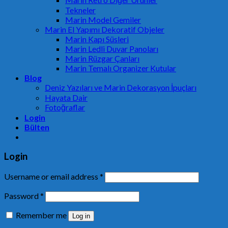
Tekneler
Marin Model Gemiler
Marin El Yapımı Dekoratif Objeler
Marin Kapı Süsleri
Marin Ledli Duvar Panoları
Marin Rüzgar Çanları
Marin Temalı Organizer Kutular
Blog
Deniz Yazıları ve Marin Dekorasyon İpuçları
Hayata Dair
Fotoğraflar
Login
Bülten
Login
Username or email address
*
Password
*
Remember me
Log in