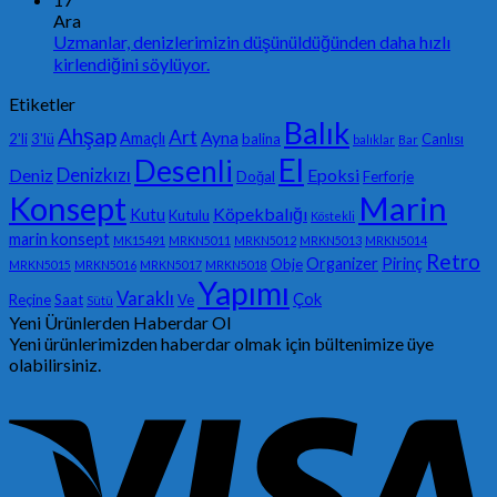
Ara
Uzmanlar, denizlerimizin düşünüldüğünden daha hızlı
kirlendiğini söylüyor.
Etiketler
Balık
Ahşap
Art
Ayna
Amaçlı
2'li
3'lü
balina
Canlısı
balıklar
Bar
El
Desenli
Denizkızı
Deniz
Epoksi
Doğal
Ferforje
Konsept
Marin
Köpekbalığı
Kutu
Kutulu
Köstekli
marin konsept
MK15491
MRKN5011
MRKN5012
MRKN5013
MRKN5014
Retro
Organizer
Pirinç
Obje
MRKN5015
MRKN5016
MRKN5017
MRKN5018
Yapımı
Varaklı
Çok
Reçine
Saat
Ve
Sütü
Yeni Ürünlerden Haberdar Ol
Yeni ürünlerimizden haberdar olmak için bültenimize üye
olabilirsiniz.