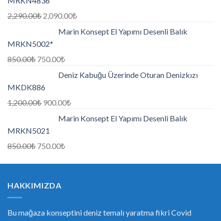
MRKN4836
2,290.00
₺
2,090.00
₺
Marin Konsept El Yapımı Desenli Balık
MRKN5002*
850.00
₺
750.00
₺
Deniz Kabuğu Üzerinde Oturan Denizkızı
MKDK886
1,200.00
₺
900.00
₺
Marin Konsept El Yapımı Desenli Balık
MRKN5021
850.00
₺
750.00
₺
HAKKIMIZDA
Bu mağaza konseptini deniz temalı yaratma fikri Covid