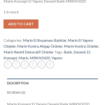
Marin Konsept El Yapımı Desenli Balık MRKN5020
1 in stock
ADD TO CART
Categories:
Marin El Boyaması Balıklar
,
Marin El Yapımı
Objeler
,
Marin Kontra Ahşap Ürünler
,
Marin Kontra Ürünler
,
Mari̇n Renkli̇ Dekorati̇f Ürünler
Tags:
Balık
,
Desenli
,
El
,
Konsept
,
Marin
,
MRKN5020
,
Yapımı
DESCRIPTION
REVIEWS (0)
Marin Konsept El Yapımı Desenli Balık MRKN5020