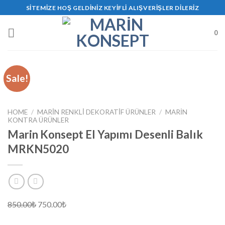
Skip
SITEMIZE HOŞ GELDINIZ KEYIFLI ALIŞVERIŞLER DILERIZ
to
content
0
Sale!
HOME
/
MARİN RENKLİ DEKORATİF ÜRÜNLER
/
MARIN
KONTRA ÜRÜNLER
Marin Konsept El Yapımı Desenli Balık
MRKN5020
850.00
₺
750.00
₺