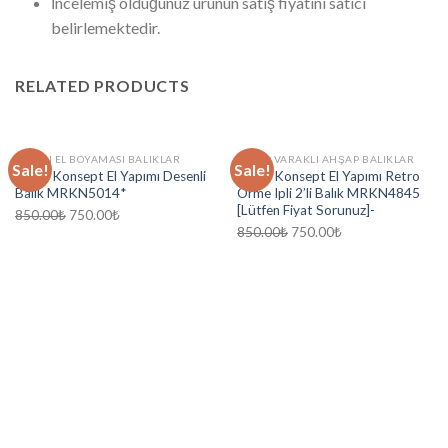
İncelemiş olduğunuz ürünün satış fiyatını satıcı
belirlemektedir.
RELATED PRODUCTS
MARIN EL BOYAMASI BALIKLAR
RETRO VARAKLI AHŞAP BALIKLAR
Sale!
Sale!
Marin Konsept El Yapımı Desenli
Marin Konsept El Yapımı Retro
Balık MRKN5014*
Örme Ipli 2’li Balık MRKN4845
[Lütfen Fiyat Sorunuz]-
850.00
₺
750.00
₺
850.00
₺
750.00
₺