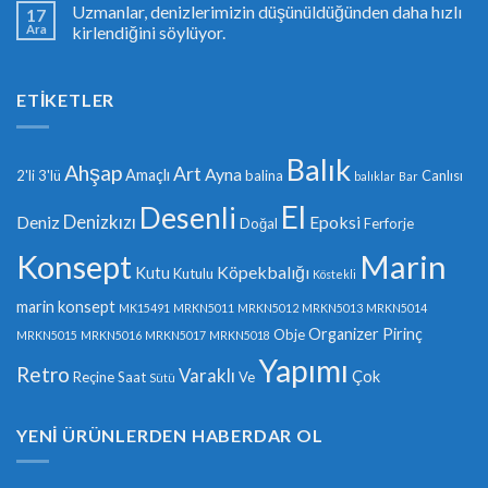
Uzmanlar, denizlerimizin düşünüldüğünden daha hızlı
17
Ara
kirlendiğini söylüyor.
ETIKETLER
Balık
Ahşap
Art
Ayna
Amaçlı
2'li
3'lü
balina
Canlısı
balıklar
Bar
El
Desenli
Denizkızı
Deniz
Epoksi
Doğal
Ferforje
Konsept
Marin
Köpekbalığı
Kutu
Kutulu
Köstekli
marin konsept
MK15491
MRKN5011
MRKN5012
MRKN5013
MRKN5014
Organizer
Pirinç
Obje
MRKN5015
MRKN5016
MRKN5017
MRKN5018
Yapımı
Retro
Varaklı
Çok
Reçine
Saat
Ve
Sütü
YENI ÜRÜNLERDEN HABERDAR OL