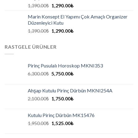
1,390.00
₺
1,290.00
₺
Marin Konsept El Yapımı Çok Amaçlı Organizer
Düzenleyici Kutu
1,390.00
₺
1,290.00
₺
RASTGELE ÜRÜNLER
Pirinç Pusulalı Horoskop MKNI353
6,300.00
₺
5,750.00
₺
Ahşap Kutulu Pirinç Dürbün MKNI254A
2,100.00
₺
1,750.00
₺
Kutulu Pirinç Dürbün MK15476
1,950.00
₺
1,525.00
₺