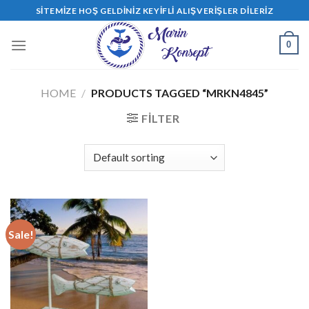
Skip
SITEMIZE HOŞ GELDINIZ KEYIFLI ALIŞVERIŞLER DILERIZ
to
content
0
HOME
/
PRODUCTS TAGGED “MRKN4845”
FILTER
Sale!