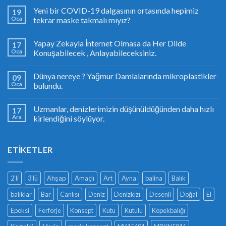
Yeni bir COVID-19 dalgasının ortasında hepimiz
19
Oca
tekrar maske takmalı mıyız?
Yapay Zekayla İnternet Olmasa da Her Dilde
17
Oca
Konuşabilecek , Anlayabileceksiniz.
Dünya nereye ? Yağmur Damlalarında mikroplastikler
09
Oca
bulundu.
Uzmanlar, denizlerimizin düşünüldüğünden daha hızlı
17
Ara
kirlendiğini söylüyor.
ETIKETLER
2'li
3'lü
Ahşap
Amaçlı
Art
Ayna
balina
Balık
balıklar
Bar
Canlısı
Deniz
Denizkızı
Desenli
Doğal
El
Epoksi
Ferforje
Konsept
Kutu
Kutulu
Köpekbalığı