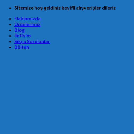
Skip
Sitemize hoş geldiniz keyifli alışverişler dileriz
to
Hakkımızda
content
Ürünlerimiz
Blog
İletişim
Sıkça Sorulanlar
Bülten