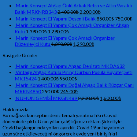
Marin Konsept Ahşap Önlü Arkalı Retro ve Altın Varaklı
Balık MRKNRB343
2,400.00
₺
2,200.00
₺
Marin Konsept El Yapımı Desenli Balık
850.00
₺
750.00
₺
Marin Konsept El Yapımı Çok Amaçlı Organizer Ahşap
Kutu
1,390.00
₺
1,290.00
₺
Marin Konsept El Yapımı Çok Amaçlı Organizer
Düzenleyici Kutu
1,390.00
₺
1,290.00
₺
Rastgele Ürünler
Marin Konsept El Yapımı Ahşap Denizatı MKDA632
Vintage Ahşap Kutulu Pirinç Dürbün Pusula Büyüteç Seti
MK15424
1,400.00
₺
950.00
₺
Marin Konsept El Yapımı Doğal Ahşap Balık Rüzgar Çanı
MRKN4850
290.00
₺
245.00
₺
NUHUN GEMİSİ MKGN489
2,200.00
₺
1,600.00
₺
Hakkımızda
Bu mağaza konseptini deniz temalı yaratma fikri Covid
döneminde çıktı. Uzun yıllar çalıştığımız reklam şirketiyle
Covid başlangıcında yolları ayırdık. Covid 19 un hayatımızı
uzun süre etkileyeceğini öngörerek evde yeni bir iş fikri