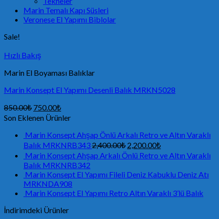
Tekneler
Marin Temalı Kapı Süsleri
Veronese El Yapımı Biblolar
Sale!
Hızlı Bakış
Marin El Boyaması Balıklar
Marin Konsept El Yapımı Desenli Balık MRKN5028
850.00
₺
750.00
₺
Son Eklenen Ürünler
Marin Konsept Ahşap Önlü Arkalı Retro ve Altın Varaklı
Balık MRKNRB343
2,400.00
₺
2,200.00
₺
Marin Konsept Ahşap Arkalı Önlü Retro ve Altın Varaklı
Balık MRKNRB342
Marin Konsept El Yapımı Fileli Deniz Kabuklu Deniz Atı
MRKNDA908
Marin Konsept El Yapımı Retro Altın Varaklı 3’lü Balık
İndirimdeki Ürünler