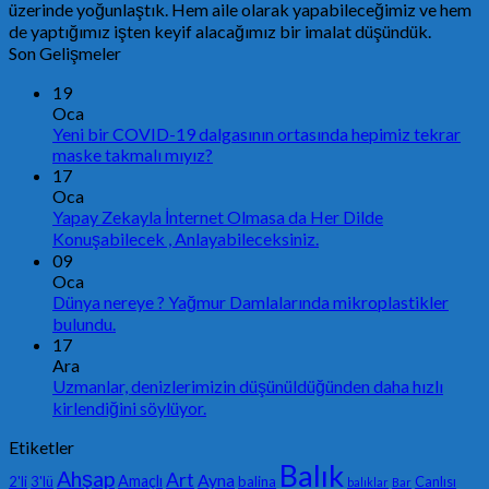
üzerinde yoğunlaştık. Hem aile olarak yapabileceğimiz ve hem
de yaptığımız işten keyif alacağımız bir imalat düşündük.
Son Gelişmeler
19
Oca
Yeni bir COVID-19 dalgasının ortasında hepimiz tekrar
maske takmalı mıyız?
17
Oca
Yapay Zekayla İnternet Olmasa da Her Dilde
Konuşabilecek , Anlayabileceksiniz.
09
Oca
Dünya nereye ? Yağmur Damlalarında mikroplastikler
bulundu.
17
Ara
Uzmanlar, denizlerimizin düşünüldüğünden daha hızlı
kirlendiğini söylüyor.
Etiketler
Balık
Ahşap
Art
Ayna
Amaçlı
2'li
3'lü
balina
Canlısı
balıklar
Bar