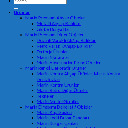
Search
for:
Ürünler
Marin Premium Ahşap Objeler
Metalli Ahşap Balıklar
Globe Dünya Bar
Marin Premium Diğer Objeler
Desenli Varaklı Ahşap Balıklar
Retro Varaklı Ahşap Balıklar
Ferforje Ürünler
Marin Mataralar
Marin Aksesuarlar Pirinç Objeler
Mari̇n Renkli̇ Dekorati̇f Ürünler
Marin Kontra Ahşap Ürünler, Marin Kontra
Denizkızları
Marin Kontra Ürünler
Marin Retro Diğer Ürünler
Tekneler
Marin Model Gemiler
Marin El Yapımı Dekoratif Objeler
Marin Kapı Süsleri
Marin Ledli Duvar Panoları
Marin Rüzgar Çanları