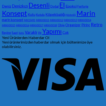
El
Desenli
Denizkızı
Deniz
Epoksi
Doğal
Ferforje
Konsept
Marin
Köpekbalığı
Kutu
Kutulu
Köstekli
marin konsept
MK15491
MRKN5011
MRKN5012
MRKN5013
MRKN5014
Retro
Organizer
Pirinç
Obje
MRKN5015
MRKN5016
MRKN5017
MRKN5018
Yapımı
Varaklı
Çok
Reçine
Saat
Ve
Sütü
Yeni Ürünlerden Haberdar Ol
Yeni ürünlerimizden haberdar olmak için bültenimize üye
olabilirsiniz.