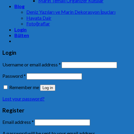
Marin Temalı Organizer Kutular
Blog
Deniz Yazıları ve Marin Dekorasyon İpuçları
Hayata Dair
Fotoğraflar
Login
Bülten
Login
Username or email address
*
Password
*
Remember me
Log in
Lost your password?
Register
Email address
*
A password will be sent to your email address.