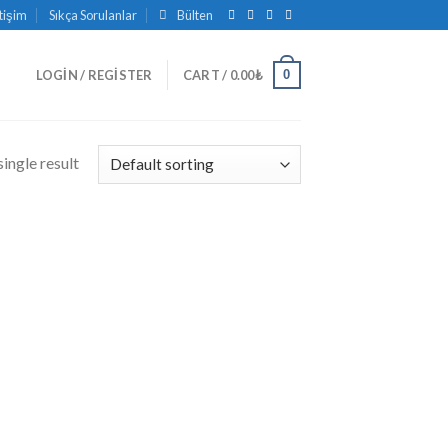
etişim
Sıkça Sorulanlar
Bülten
0
LOGIN / REGISTER
CART /
0.00
₺
ingle result