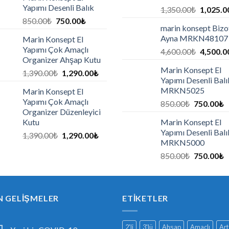
Yapımı Desenli Balık
1,350.00
₺
1,025.0
850.00
₺
750.00
₺
marin konsept Bizot
Ayna MRKN48107
Marin Konsept El
Yapımı Çok Amaçlı
4,600.00
₺
4,500.0
Organizer Ahşap Kutu
Marin Konsept El
1,390.00
₺
1,290.00
₺
Yapımı Desenli Balı
MRKN5025
Marin Konsept El
Yapımı Çok Amaçlı
850.00
₺
750.00
₺
Organizer Düzenleyici
Kutu
Marin Konsept El
Yapımı Desenli Balı
1,390.00
₺
1,290.00
₺
MRKN5000
850.00
₺
750.00
₺
N GELIŞMELER
ETIKETLER
2'li
3'lü
Ahşap
Amaçlı
Art