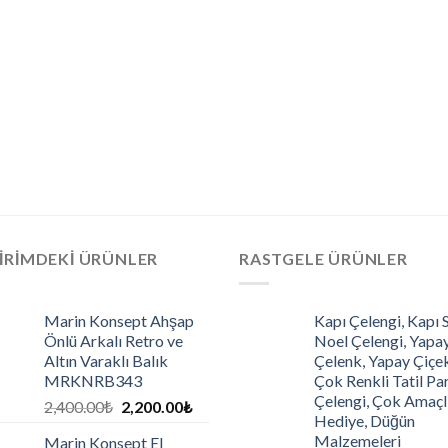
IRIMDEKI ÜRÜNLER
RASTGELE ÜRÜNLER
Marin Konsept Ahşap
Kapı Çelengi, Kapı 
Önlü Arkalı Retro ve
Noel Çelengi, Yapa
Altın Varaklı Balık
Çelenk, Yapay Çiçek
MRKNRB343
Çok Renkli Tatil Par
Çelengi, Çok Amaçl
2,400.00
₺
2,200.00
₺
Hediye, Düğün
Malzemeleri
Marin Konsept El