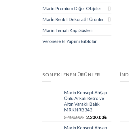
Marin Premium Diğer Objeler
Mari̇n Renkli̇ Dekorati̇f Ürünler
Marin Temalı Kapı Süsleri
Veronese El Yapımı Biblolar
SON EKLENEN ÜRÜNLER
İND
Marin Konsept Ahşap
Önlü Arkalı Retro ve
Altın Varaklı Balık
MRKNRB343
2,400.00
₺
2,200.00
₺
Marin Konsept Ahşap