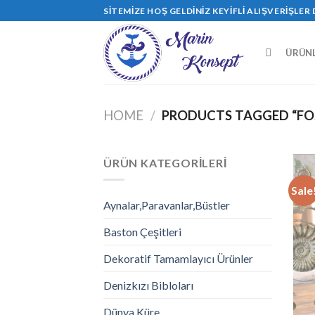
Skip
SITEMIZE HOŞ GELDINIZ KEYIFLI ALIŞVERIŞLER 
to
content
ÜRÜN
HOME
/
PRODUCTS TAGGED “FOSI
ÜRÜN KATEGORILERI
Sale
Aynalar,Paravanlar,Büstler
Baston Çeşitleri
Dekoratif Tamamlayıcı Ürünler
Denizkızı Bibloları
Dünya Küre