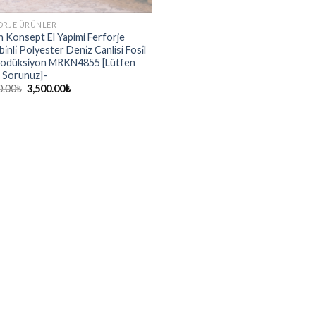
ORJE ÜRÜNLER
̇n Konsept El Yapimi Ferforje
̇nli̇ Polyester Deni̇z Canlisi Fosi̇l
odüksi̇yon MRKN4855 [Lütfen
t Sorunuz]-
0.00
₺
3,500.00
₺