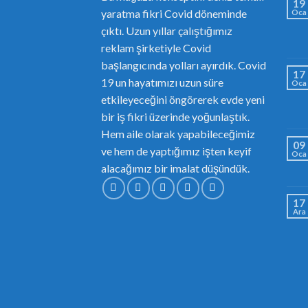
19
yaratma fikri Covid döneminde
Oca
çıktı. Uzun yıllar çalıştığımız
reklam şirketiyle Covid
başlangıcında yolları ayırdık. Covid
17
19 un hayatımızı uzun süre
Oca
etkileyeceğini öngörerek evde yeni
bir iş fikri üzerinde yoğunlaştık.
Hem aile olarak yapabileceğimiz
09
ve hem de yaptığımız işten keyif
Oca
alacağımız bir imalat düşündük.
17
Ara