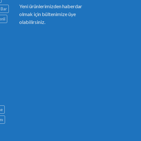
Yeni ürünlerimizden haberdar
Bar
olmak için bültenimize üye
nli
olabilirsiniz.
ne
mı