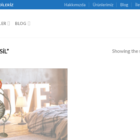
Hakkımızda
Ürünlerimiz
Blog
İl
DILERIZ
LER
BLOG
Showing the s
̇L”
!