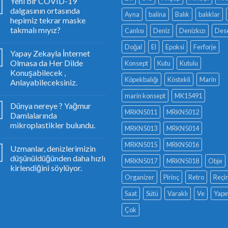
Yeni bir COVID-19
dalgasının ortasında
Ayna
balina
Balık
balıklar
hepimiz tekrar maske
takmalı mıyız?
Canlısı
Deniz
Denizkızı
Dese
Doğal
El
Epoksi
Ferforje
Yapay Zekayla İnternet
Olmasa da Her Dilde
Konsept
Kutu
Kutulu
Konuşabilecek ,
Köpekbalığı
Köstekli
Marin
Anlayabileceksiniz.
marin konsept
MK15491
Dünya nereye ? Yağmur
MRKN5011
MRKN5012
Damlalarında
mikroplastikler bulundu.
MRKN5013
MRKN5014
MRKN5015
MRKN5016
Uzmanlar, denizlerimizin
düşünüldüğünden daha hızlı
MRKN5017
MRKN5018
Obje
kirlendiğini söylüyor.
Organizer
Pirinç
Retro
Reçi
Saat
Sütü
Varaklı
Ve
Yapı
Çok