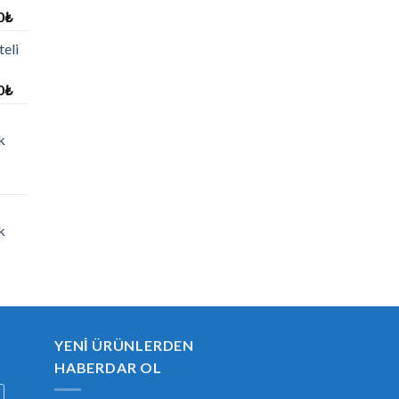
0
₺
eli
0
₺
k
k
YENI ÜRÜNLERDEN
HABERDAR OL