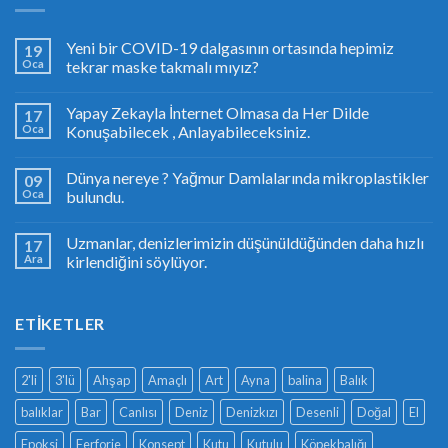
Yeni bir COVID-19 dalgasının ortasında hepimiz
19
Oca
tekrar maske takmalı mıyız?
Yapay Zekayla İnternet Olmasa da Her Dilde
17
Oca
Konuşabilecek , Anlayabileceksiniz.
Dünya nereye ? Yağmur Damlalarında mikroplastikler
09
Oca
bulundu.
Uzmanlar, denizlerimizin düşünüldüğünden daha hızlı
17
Ara
kirlendiğini söylüyor.
ETIKETLER
2'li
3'lü
Ahşap
Amaçlı
Art
Ayna
balina
Balık
balıklar
Bar
Canlısı
Deniz
Denizkızı
Desenli
Doğal
El
Epoksi
Ferforje
Konsept
Kutu
Kutulu
Köpekbalığı