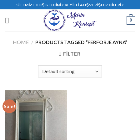
Skip
SITEMIZE HOŞ GELDINIZ KEYIFLI ALIŞVERIŞLER DILERIZ
to
content
0
HOME
/
PRODUCTS TAGGED “FERFORJE AYNA”
FILTER
Sale!