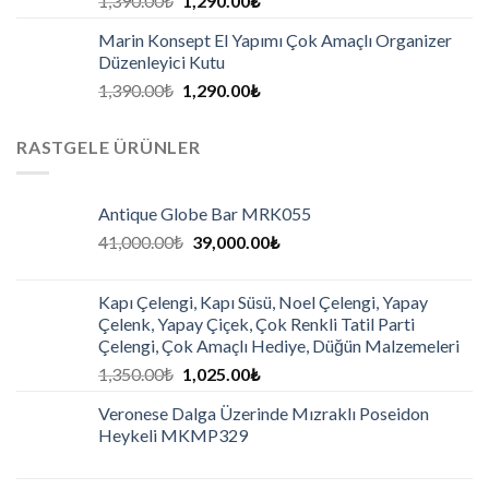
1,390.00
₺
1,290.00
₺
Marin Konsept El Yapımı Çok Amaçlı Organizer
Düzenleyici Kutu
1,390.00
₺
1,290.00
₺
RASTGELE ÜRÜNLER
Antique Globe Bar MRK055
41,000.00
₺
39,000.00
₺
Kapı Çelengi, Kapı Süsü, Noel Çelengi, Yapay
Çelenk, Yapay Çiçek, Çok Renkli Tatil Parti
Çelengi, Çok Amaçlı Hediye, Düğün Malzemeleri
1,350.00
₺
1,025.00
₺
Veronese Dalga Üzerinde Mızraklı Poseidon
Heykeli MKMP329