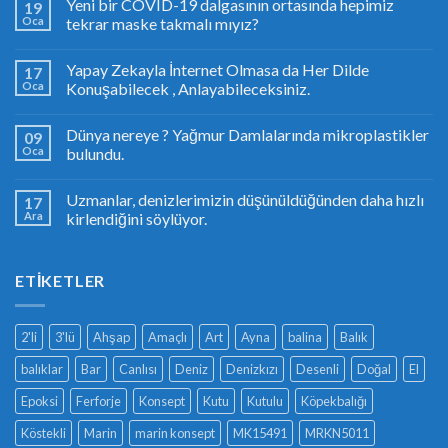
Yeni bir COVID-19 dalgasının ortasında hepimiz
19
Oca
tekrar maske takmalı mıyız?
Yapay Zekayla İnternet Olmasa da Her Dilde
17
Oca
Konuşabilecek , Anlayabileceksiniz.
Dünya nereye ? Yağmur Damlalarında mikroplastikler
09
Oca
bulundu.
Uzmanlar, denizlerimizin düşünüldüğünden daha hızlı
17
Ara
kirlendiğini söylüyor.
ETIKETLER
2'li
3'lü
Ahşap
Amaçlı
Art
Ayna
balina
Balık
balıklar
Bar
Canlısı
Deniz
Denizkızı
Desenli
Doğal
El
Epoksi
Ferforje
Konsept
Kutu
Kutulu
Köpekbalığı
Köstekli
Marin
marin konsept
MK15491
MRKN5011