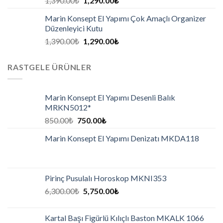
1,390.00
₺
1,290.00
₺
Marin Konsept El Yapımı Çok Amaçlı Organizer
Düzenleyici Kutu
1,390.00
₺
1,290.00
₺
RASTGELE ÜRÜNLER
Marin Konsept El Yapımı Desenli Balık
MRKN5012*
850.00
₺
750.00
₺
Marin Konsept El Yapımı Denizatı MKDA118
Pirinç Pusulalı Horoskop MKNI353
6,300.00
₺
5,750.00
₺
Kartal Başı Figürlü Kılıçlı Baston MKALK 1066