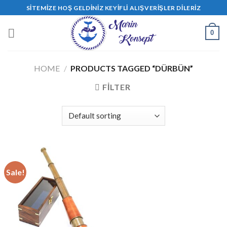
Skip
SITEMIZE HOŞ GELDINIZ KEYIFLI ALIŞVERIŞLER DILERIZ
to
content
0
HOME
/
PRODUCTS TAGGED “DÜRBÜN”
FILTER
Sale!