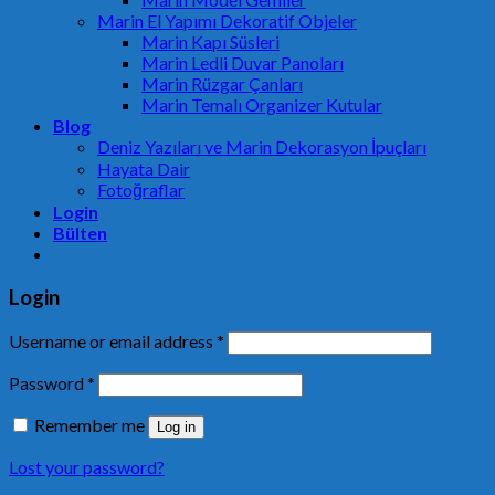
Marin El Yapımı Dekoratif Objeler
Marin Kapı Süsleri
Marin Ledli Duvar Panoları
Marin Rüzgar Çanları
Marin Temalı Organizer Kutular
Blog
Deniz Yazıları ve Marin Dekorasyon İpuçları
Hayata Dair
Fotoğraflar
Login
Bülten
Login
Username or email address
*
Password
*
Remember me
Log in
Lost your password?