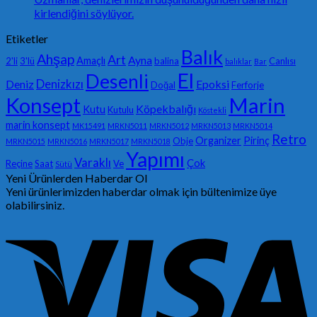
kirlendiğini söylüyor.
Etiketler
Balık
Ahşap
Art
Ayna
Amaçlı
2'li
3'lü
balina
Canlısı
balıklar
Bar
El
Desenli
Denizkızı
Deniz
Epoksi
Doğal
Ferforje
Konsept
Marin
Köpekbalığı
Kutu
Kutulu
Köstekli
marin konsept
MK15491
MRKN5011
MRKN5012
MRKN5013
MRKN5014
Retro
Organizer
Pirinç
Obje
MRKN5015
MRKN5016
MRKN5017
MRKN5018
Yapımı
Varaklı
Çok
Reçine
Saat
Ve
Sütü
Yeni Ürünlerden Haberdar Ol
Yeni ürünlerimizden haberdar olmak için bültenimize üye
olabilirsiniz.