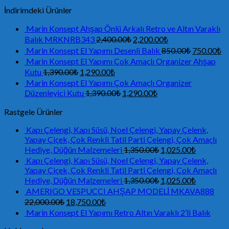
İndirimdeki Ürünler
Marin Konsept Ahşap Önlü Arkalı Retro ve Altın Varaklı
Balık MRKNRB343
2,400.00
₺
2,200.00
₺
Marin Konsept El Yapımı Desenli Balık
850.00
₺
750.00
₺
Marin Konsept El Yapımı Çok Amaçlı Organizer Ahşap
Kutu
1,390.00
₺
1,290.00
₺
Marin Konsept El Yapımı Çok Amaçlı Organizer
Düzenleyici Kutu
1,390.00
₺
1,290.00
₺
Rastgele Ürünler
Kapı Çelengi, Kapı Süsü, Noel Çelengi, Yapay Çelenk,
Yapay Çiçek, Çok Renkli Tatil Parti Çelengi, Çok Amaçlı
Hediye, Düğün Malzemeleri
1,350.00
₺
1,025.00
₺
Kapı Çelengi, Kapı Süsü, Noel Çelengi, Yapay Çelenk,
Yapay Çiçek, Çok Renkli Tatil Parti Çelengi, Çok Amaçlı
Hediye, Düğün Malzemeleri
1,350.00
₺
1,025.00
₺
AMERIGO VESPUCCI AHŞAP MODELİ MKAVA888
22,000.00
₺
18,750.00
₺
Marin Konsept El Yapımı Retro Altın Varaklı 2’li Balık