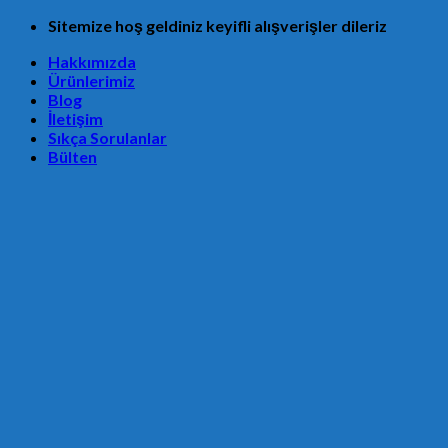
Skip
Sitemize hoş geldiniz keyifli alışverişler dileriz
to
Hakkımızda
content
Ürünlerimiz
Blog
İletişim
Sıkça Sorulanlar
Bülten