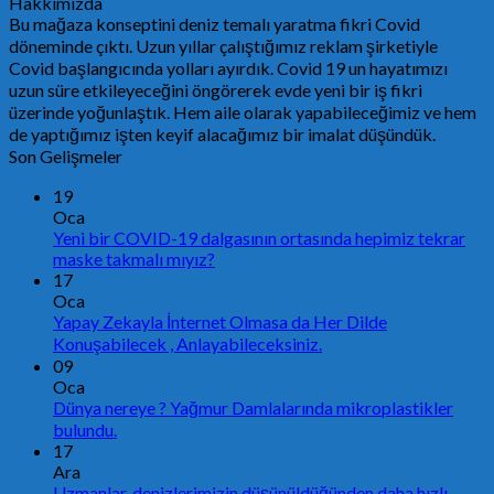
Hakkımızda
Bu mağaza konseptini deniz temalı yaratma fikri Covid
döneminde çıktı. Uzun yıllar çalıştığımız reklam şirketiyle
Covid başlangıcında yolları ayırdık. Covid 19 un hayatımızı
uzun süre etkileyeceğini öngörerek evde yeni bir iş fikri
üzerinde yoğunlaştık. Hem aile olarak yapabileceğimiz ve hem
de yaptığımız işten keyif alacağımız bir imalat düşündük.
Son Gelişmeler
19
Oca
Yeni bir COVID-19 dalgasının ortasında hepimiz tekrar
maske takmalı mıyız?
17
Oca
Yapay Zekayla İnternet Olmasa da Her Dilde
Konuşabilecek , Anlayabileceksiniz.
09
Oca
Dünya nereye ? Yağmur Damlalarında mikroplastikler
bulundu.
17
Ara
Uzmanlar, denizlerimizin düşünüldüğünden daha hızlı