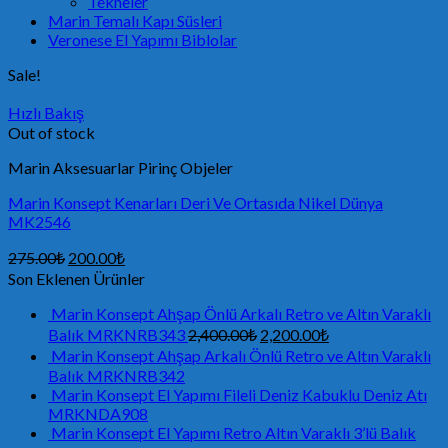
Tekneler
Marin Temalı Kapı Süsleri
Veronese El Yapımı Biblolar
Sale!
Hızlı Bakış
Out of stock
Marin Aksesuarlar Pirinç Objeler
Marin Konsept Kenarları Deri Ve Ortasıda Nikel Dünya
MK2546
275.00
₺
200.00
₺
Son Eklenen Ürünler
Marin Konsept Ahşap Önlü Arkalı Retro ve Altın Varaklı
Balık MRKNRB343
2,400.00
₺
2,200.00
₺
Marin Konsept Ahşap Arkalı Önlü Retro ve Altın Varaklı
Balık MRKNRB342
Marin Konsept El Yapımı Fileli Deniz Kabuklu Deniz Atı
MRKNDA908
Marin Konsept El Yapımı Retro Altın Varaklı 3’lü Balık