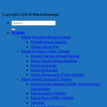
Copyright 2026 ©
Marin Konsept
Search
for:
Ürünler
Marin Premium Ahşap Objeler
Metalli Ahşap Balıklar
Globe Dünya Bar
Marin Premium Diğer Objeler
Desenli Varaklı Ahşap Balıklar
Retro Varaklı Ahşap Balıklar
Ferforje Ürünler
Marin Mataralar
Marin Aksesuarlar Pirinç Objeler
Mari̇n Renkli̇ Dekorati̇f Ürünler
Marin Kontra Ahşap Ürünler, Marin Kontra
Denizkızları
Marin Kontra Ürünler
Marin Retro Diğer Ürünler
Tekneler
Marin Model Gemiler