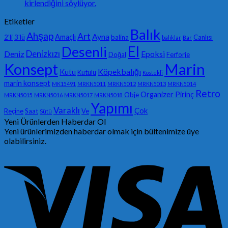
kirlendiğini söylüyor.
Etiketler
Balık
Ahşap
Art
Ayna
Amaçlı
2'li
3'lü
balina
Canlısı
balıklar
Bar
El
Desenli
Denizkızı
Deniz
Epoksi
Doğal
Ferforje
Konsept
Marin
Köpekbalığı
Kutu
Kutulu
Köstekli
marin konsept
MK15491
MRKN5011
MRKN5012
MRKN5013
MRKN5014
Retro
Organizer
Pirinç
Obje
MRKN5015
MRKN5016
MRKN5017
MRKN5018
Yapımı
Varaklı
Çok
Reçine
Saat
Ve
Sütü
Yeni Ürünlerden Haberdar Ol
Yeni ürünlerimizden haberdar olmak için bültenimize üye
olabilirsiniz.