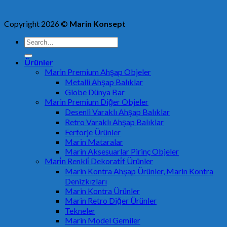
Copyright 2026 ©
Marin Konsept
Search
for:
Ürünler
Marin Premium Ahşap Objeler
Metalli Ahşap Balıklar
Globe Dünya Bar
Marin Premium Diğer Objeler
Desenli Varaklı Ahşap Balıklar
Retro Varaklı Ahşap Balıklar
Ferforje Ürünler
Marin Mataralar
Marin Aksesuarlar Pirinç Objeler
Mari̇n Renkli̇ Dekorati̇f Ürünler
Marin Kontra Ahşap Ürünler, Marin Kontra
Denizkızları
Marin Kontra Ürünler
Marin Retro Diğer Ürünler
Tekneler
Marin Model Gemiler