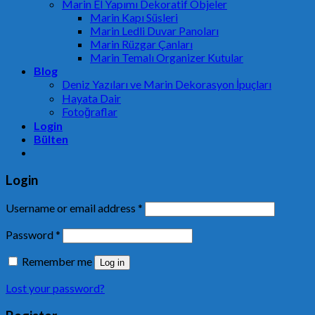
Marin El Yapımı Dekoratif Objeler
Marin Kapı Süsleri
Marin Ledli Duvar Panoları
Marin Rüzgar Çanları
Marin Temalı Organizer Kutular
Blog
Deniz Yazıları ve Marin Dekorasyon İpuçları
Hayata Dair
Fotoğraflar
Login
Bülten
Login
Username or email address
*
Password
*
Remember me
Log in
Lost your password?