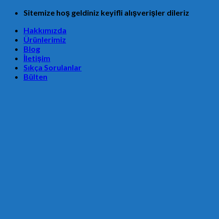
Skip
Sitemize hoş geldiniz keyifli alışverişler dileriz
to
Hakkımızda
content
Ürünlerimiz
Blog
İletişim
Sıkça Sorulanlar
Bülten