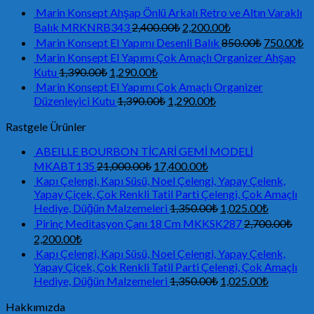
Marin Konsept Ahşap Önlü Arkalı Retro ve Altın Varaklı
Balık MRKNRB343
2,400.00
₺
2,200.00
₺
Marin Konsept El Yapımı Desenli Balık
850.00
₺
750.00
₺
Marin Konsept El Yapımı Çok Amaçlı Organizer Ahşap
Kutu
1,390.00
₺
1,290.00
₺
Marin Konsept El Yapımı Çok Amaçlı Organizer
Düzenleyici Kutu
1,390.00
₺
1,290.00
₺
Rastgele Ürünler
ABEILLE BOURBON TİCARİ GEMİ MODELİ
MKABT135
21,000.00
₺
17,400.00
₺
Kapı Çelengi, Kapı Süsü, Noel Çelengi, Yapay Çelenk,
Yapay Çiçek, Çok Renkli Tatil Parti Çelengi, Çok Amaçlı
Hediye, Düğün Malzemeleri
1,350.00
₺
1,025.00
₺
Pirinç Meditasyon Çanı 18 Cm MKKSK287
2,700.00
₺
2,200.00
₺
Kapı Çelengi, Kapı Süsü, Noel Çelengi, Yapay Çelenk,
Yapay Çiçek, Çok Renkli Tatil Parti Çelengi, Çok Amaçlı
Hediye, Düğün Malzemeleri
1,350.00
₺
1,025.00
₺
Hakkımızda