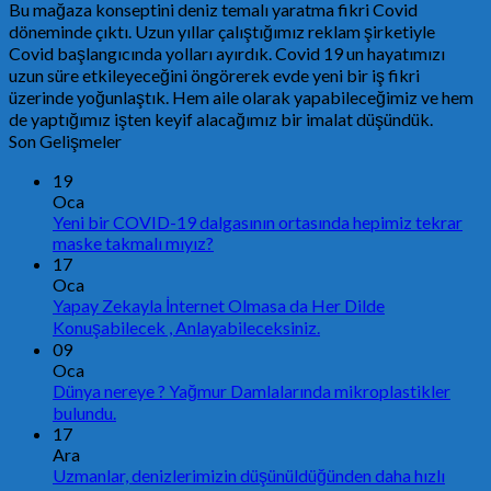
Bu mağaza konseptini deniz temalı yaratma fikri Covid
döneminde çıktı. Uzun yıllar çalıştığımız reklam şirketiyle
Covid başlangıcında yolları ayırdık. Covid 19 un hayatımızı
uzun süre etkileyeceğini öngörerek evde yeni bir iş fikri
üzerinde yoğunlaştık. Hem aile olarak yapabileceğimiz ve hem
de yaptığımız işten keyif alacağımız bir imalat düşündük.
Son Gelişmeler
19
Oca
Yeni bir COVID-19 dalgasının ortasında hepimiz tekrar
maske takmalı mıyız?
17
Oca
Yapay Zekayla İnternet Olmasa da Her Dilde
Konuşabilecek , Anlayabileceksiniz.
09
Oca
Dünya nereye ? Yağmur Damlalarında mikroplastikler
bulundu.
17
Ara
Uzmanlar, denizlerimizin düşünüldüğünden daha hızlı