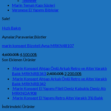
Tekneler
Marin Temalı Kapı Süsleri
Veronese El Yapımı Biblolar
Sale!
Hızlı Bakış
Aynalar,Paravanlar,Büstler
marin konsept Bizoteli Ayna MRKN48107
4,600.00
₺
4,500.00
₺
Son Eklenen Ürünler
Marin Konsept Ahşap Önlü Arkalı Retro ve Altın Varaklı
Balık MRKNRB343
2,400.00
₺
2,200.00
₺
Marin Konsept Ahşap Arkalı Önlü Retro ve Altın Varaklı
Balık MRKNRB342
Marin Konsept El Yapımı Fileli Deniz Kabuklu Deniz Atı
MRKNDA908
Marin Konsept El Yapımı Retro Altın Varaklı 3’lü Balık
İndirimdeki Ürünler